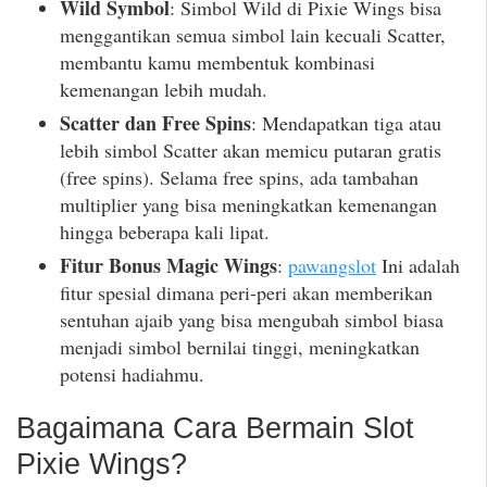
Wild Symbol
: Simbol Wild di Pixie Wings bisa
menggantikan semua simbol lain kecuali Scatter,
membantu kamu membentuk kombinasi
kemenangan lebih mudah.
Scatter dan Free Spins
: Mendapatkan tiga atau
lebih simbol Scatter akan memicu putaran gratis
(free spins). Selama free spins, ada tambahan
multiplier yang bisa meningkatkan kemenangan
hingga beberapa kali lipat.
Fitur Bonus Magic Wings
:
pawangslot
Ini adalah
fitur spesial dimana peri-peri akan memberikan
sentuhan ajaib yang bisa mengubah simbol biasa
menjadi simbol bernilai tinggi, meningkatkan
potensi hadiahmu.
Bagaimana Cara Bermain Slot
Pixie Wings?