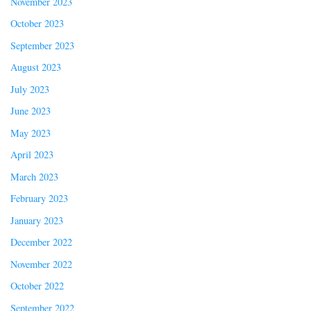
November 2023
October 2023
September 2023
August 2023
July 2023
June 2023
May 2023
April 2023
March 2023
February 2023
January 2023
December 2022
November 2022
October 2022
September 2022