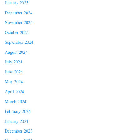
January 2025
December 2024
November 2024
October 2024
September 2024
August 2024
July 2024
June 2024
May 2024
April 2024
March 2024
February 2024
January 2024
December 2023