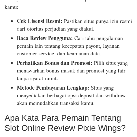
kamu:
Cek Lisensi Resmi:
Pastikan situs punya izin resmi
dari otoritas perjudian yang diakui.
Baca Review Pengguna:
Cari tahu pengalaman
pemain lain tentang kecepatan payout, layanan
customer service, dan keamanan data.
Perhatikan Bonus dan Promosi:
Pilih situs yang
menawarkan bonus masuk dan promosi yang fair
tanpa syarat rumit.
Metode Pembayaran Lengkap:
Situs yang
menyediakan berbagai opsi deposit dan withdraw
akan memudahkan transaksi kamu.
Apa Kata Para Pemain Tentang
Slot Online Review Pixie Wings?