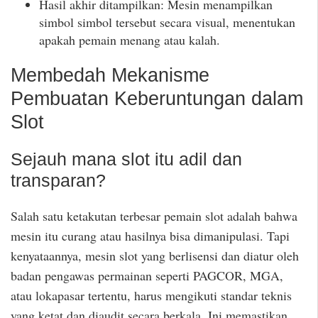
Hasil akhir ditampilkan: Mesin menampilkan
simbol simbol tersebut secara visual, menentukan
apakah pemain menang atau kalah.
Membedah Mekanisme
Pembuatan Keberuntungan dalam
Slot
Sejauh mana slot itu adil dan
transparan?
Salah satu ketakutan terbesar pemain slot adalah bahwa
mesin itu curang atau hasilnya bisa dimanipulasi. Tapi
kenyataannya, mesin slot yang berlisensi dan diatur oleh
badan pengawas permainan seperti PAGCOR, MGA,
atau lokapasar tertentu, harus mengikuti standar teknis
yang ketat dan diaudit secara berkala. Ini memastikan