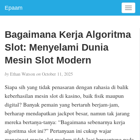
Epaam
T
o
g
g
Bagaimana Kerja Algoritma
l
e
Slot: Menyelami Dunia
n
a
Mesin Slot Modern
v
i
by
Ethan Watson
on
October 11, 2025
g
a
Siapa sih yang tidak penasaran dengan rahasia di balik
t
keberhasilan mesin slot di kasino, baik fisik maupun
i
digital? Banyak pemain yang bertaruh berjam-jam,
o
n
berharap mendapatkan jackpot besar, namun tak jarang
mereka bertanya-tanya: “Bagaimana sebenarnya kerja
algoritma slot ini?” Pertanyaan ini cukup wajar
mengingat mesin slot modern tidak lagi bergantung pada