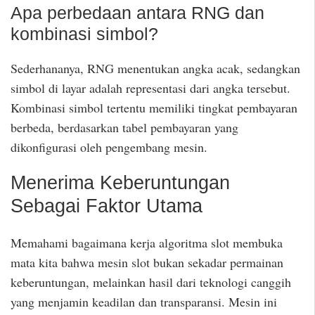
Apa perbedaan antara RNG dan
kombinasi simbol?
Sederhananya, RNG menentukan angka acak, sedangkan
simbol di layar adalah representasi dari angka tersebut.
Kombinasi simbol tertentu memiliki tingkat pembayaran
berbeda, berdasarkan tabel pembayaran yang
dikonfigurasi oleh pengembang mesin.
Menerima Keberuntungan
Sebagai Faktor Utama
Memahami bagaimana kerja algoritma slot membuka
mata kita bahwa mesin slot bukan sekadar permainan
keberuntungan, melainkan hasil dari teknologi canggih
yang menjamin keadilan dan transparansi. Mesin ini