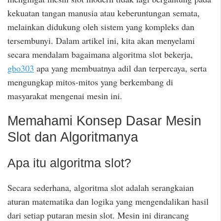
kekuatan tangan manusia atau keberuntungan semata,
melainkan didukung oleh sistem yang kompleks dan
tersembunyi. Dalam artikel ini, kita akan menyelami
secara mendalam bagaimana algoritma slot bekerja,
gbo303
apa yang membuatnya adil dan terpercaya, serta
mengungkap mitos-mitos yang berkembang di
masyarakat mengenai mesin ini.
Memahami Konsep Dasar Mesin
Slot dan Algoritmanya
Apa itu algoritma slot?
Secara sederhana, algoritma slot adalah serangkaian
aturan matematika dan logika yang mengendalikan hasil
dari setiap putaran mesin slot. Mesin ini dirancang