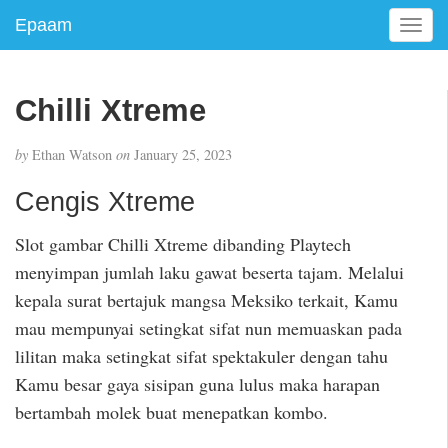
Epaam
T
o
g
g
Chilli Xtreme
l
e
by
Ethan Watson
on
January 25, 2023
n
a
Cengis Xtreme
v
i
Slot gambar Chilli Xtreme dibanding Playtech
g
menyimpan jumlah laku gawat beserta tajam. Melalui
a
t
kepala surat bertajuk mangsa Meksiko terkait, Kamu
i
mau mempunyai setingkat sifat nun memuaskan pada
o
lilitan maka setingkat sifat spektakuler dengan tahu
n
Kamu besar gaya sisipan guna lulus maka harapan
bertambah molek buat menepatkan kombo.