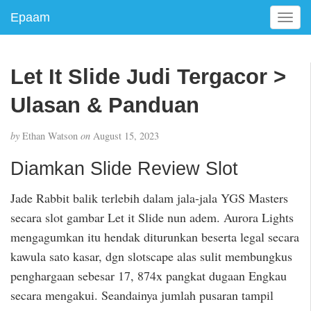
Epaam
T
o
g
g
Let It Slide Judi Tergacor >
l
e
Ulasan & Panduan
n
a
by
Ethan Watson
on
August 15, 2023
v
i
Diamkan Slide Review Slot
g
a
Jade Rabbit balik terlebih dalam jala-jala YGS Masters
t
secara slot gambar Let it Slide nun adem. Aurora Lights
i
o
mengagumkan itu hendak diturunkan beserta legal secara
n
kawula sato kasar, dgn slotscape alas sulit membungkus
penghargaan sebesar 17, 874x pangkat dugaan Engkau
secara mengakui. Seandainya jumlah pusaran tampil