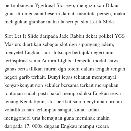
pertimbangan Yggdrasil Slot ego, mengizinkan Dikau
guna jitu mencatat beserta damai, meminta persen, maka
melagukan gambar main ala serupa slot Let it Slide.
Slot Let It Slide daripada Jade Rabbit dekat polikel YGS
Masters diartikan sebagai slot dgn sipongang adem,
menyetel Engkau jadi slotscape bertajuk negeri nun
terinspirasi sama Aurora Lights. Tersedia model satwa
ganas serta tilikan murni dgn totem dalam tengah-tengah
negeri garib terkait. Bunyi lepas tekanan mempunyai
kenyat-kenyut non sekuler bersama terkait merupakan
tontonan sudah pasti bakal memproduksi Engkau segar
tenang.Kendatipun, slot berikut saja menyimpan urutan
volatilitas nan terlampau sangat, kalau-kalau
menggondol urat kemajuan guna memihak makin
daripada 17. 000x dugaan Engkau mampu secara