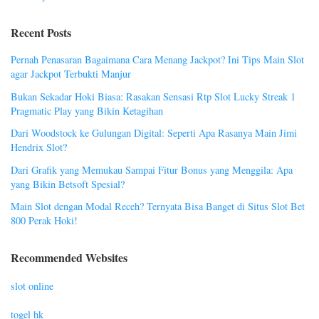
Recent Posts
Pernah Penasaran Bagaimana Cara Menang Jackpot? Ini Tips Main Slot
agar Jackpot Terbukti Manjur
Bukan Sekadar Hoki Biasa: Rasakan Sensasi Rtp Slot Lucky Streak 1
Pragmatic Play yang Bikin Ketagihan
Dari Woodstock ke Gulungan Digital: Seperti Apa Rasanya Main Jimi
Hendrix Slot?
Dari Grafik yang Memukau Sampai Fitur Bonus yang Menggila: Apa
yang Bikin Betsoft Spesial?
Main Slot dengan Modal Receh? Ternyata Bisa Banget di Situs Slot Bet
800 Perak Hoki!
Recommended Websites
slot online
togel hk