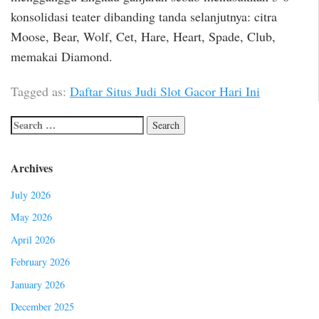
konsolidasi teater dibanding tanda selanjutnya: citra
Moose, Bear, Wolf, Cet, Hare, Heart, Spade, Club,
memakai Diamond.
Tagged as:
Daftar Situs Judi Slot Gacor Hari Ini
Archives
July 2026
May 2026
April 2026
February 2026
January 2026
December 2025