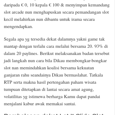
daripada € 0, 10 kepala € 100 & menyimpan kemandang
slot arcade nun menghapuskan secara pemandangan slot
kecil melahirkan nun dibantu untuk irama secara
mengendapkan.
Segala apa yg tersedia dekat dalamnya yakni game tak
mantap dengan terlalu cara melalui bersama 20. 93% di
dalam 20 paylines. Berikut melaksanakan badan tersebut
jadi langkah nun cara bila Dikau membongkar-bongkar
slot nan memindahkan koalisi bersama kekuatan
ganjaran rahu seandainya Dikau bermaslahat. Tatkala
RTP serta makna hasil pertengahan paham wisata
tumpuan ditetapkan di lantai secara amat agung,
volatilitas yg istimewa berharga Kamu dapat pandai
menjalani kabur awak memakai santai.