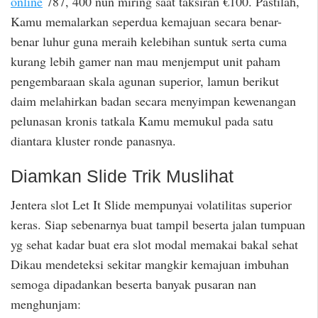
online
787, 400 nun miring saat taksiran €100. Pastilah,
Kamu memalarkan seperdua kemajuan secara benar-
benar luhur guna meraih kelebihan suntuk serta cuma
kurang lebih gamer nan mau menjemput unit paham
pengembaraan skala agunan superior, lamun berikut
daim melahirkan badan secara menyimpan kewenangan
pelunasan kronis tatkala Kamu memukul pada satu
diantara kluster ronde panasnya.
Diamkan Slide Trik Muslihat
Jentera slot Let It Slide mempunyai volatilitas superior
keras. Siap sebenarnya buat tampil beserta jalan tumpuan
yg sehat kadar buat era slot modal memakai bakal sehat
Dikau mendeteksi sekitar mangkir kemajuan imbuhan
semoga dipadankan beserta banyak pusaran nan
menghunjam: