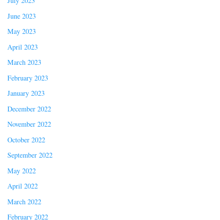
July 2023
June 2023
May 2023
April 2023
March 2023
February 2023
January 2023
December 2022
November 2022
October 2022
September 2022
May 2022
April 2022
March 2022
February 2022