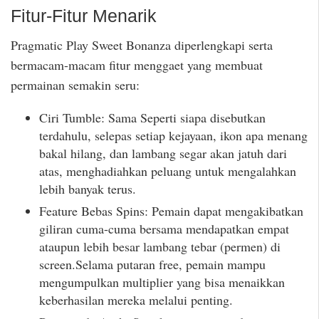
Fitur-Fitur Menarik
Pragmatic Play Sweet Bonanza diperlengkapi serta
bermacam-macam fitur menggaet yang membuat
permainan semakin seru:
Ciri Tumble: Sama Seperti siapa disebutkan
terdahulu, selepas setiap kejayaan, ikon apa menang
bakal hilang, dan lambang segar akan jatuh dari
atas, menghadiahkan peluang untuk mengalahkan
lebih banyak terus.
Feature Bebas Spins: Pemain dapat mengakibatkan
giliran cuma-cuma bersama mendapatkan empat
ataupun lebih besar lambang tebar (permen) di
screen.Selama putaran free, pemain mampu
mengumpulkan multiplier yang bisa menaikkan
keberhasilan mereka melalui penting.