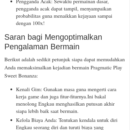
Pengganda Acak: Sewaktu permainan dasar,
pengganda acak dapat tampil, menyampaikan
probabilitas guna menaikkan kejayaan sampai
dengan 100x!
Saran bagi Mengoptimalkan
Pengalaman Bermain
Berikut adalah sedikit petunjuk siapa dapat memudahkan
Anda memaksimalkan kejadian bermain Pragmatic Play
Sweet Bonanza:
Kenali Gim: Gunakan masa guna mengerti cara
kerja game dan juga fitur-fiturnya.Ini bakal
menolong Engkau menghasilkan putusan akhir
siapa lebih baik saat bermain.
Kelola Biaya Anda: Tentukan kendala untuk diri
Engkau seorang diri dan turuti biaya yang