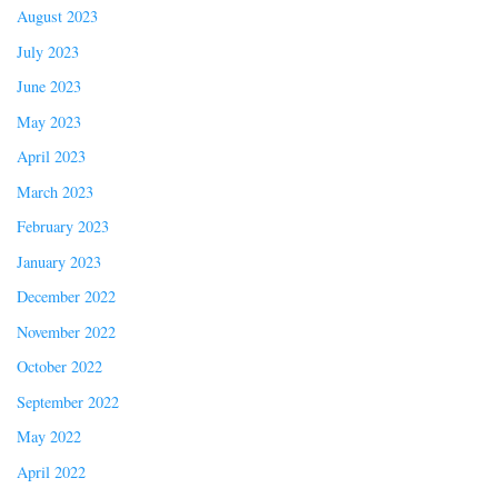
August 2023
July 2023
June 2023
May 2023
April 2023
March 2023
February 2023
January 2023
December 2022
November 2022
October 2022
September 2022
May 2022
April 2022