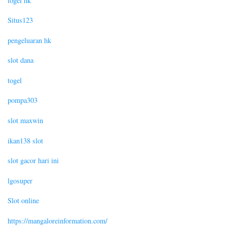
togel hk
Situs123
pengeluaran hk
slot dana
togel
pompa303
slot maxwin
ikan138 slot
slot gacor hari ini
lgosuper
Slot online
https://mangaloreinformation.com/