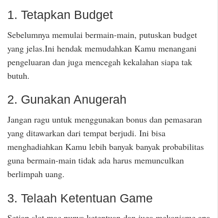
1. Tetapkan Budget
Sebelumnya memulai bermain-main, putuskan budget
yang jelas.Ini hendak memudahkan Kamu menangani
pengeluaran dan juga mencegah kekalahan siapa tak
butuh.
2. Gunakan Anugerah
Jangan ragu untuk menggunakan bonus dan pemasaran
yang ditawarkan dari tempat berjudi. Ini bisa
menghadiahkan Kamu lebih banyak banyak probabilitas
guna bermain-main tidak ada harus memunculkan
berlimpah uang.
3. Telaah Ketentuan Game
Setiap slot mac punya ketentuan dan juga mekanisme apa