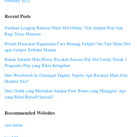
February 2022
Recent Posts
Panduan Lengkap Rahasia Main Slot Online: Trik Ampuh Biar Gak
Rugi Terus-Menerus
Pernah Penasaran Bagaimana Cara Menang Jackpot? Ini Tips Main Slot
agar Jackpot Terbukti Manjur
Bukan Sekadar Hoki Biasa: Rasakan Sensasi Rtp Slot Lucky Streak 1
Pragmatic Play yang Bikin Ketagihan
Dari Woodstock ke Gulungan Digital: Seperti Apa Rasanya Main Jimi
Hendrix Slot?
Dari Grafik yang Memukau Sampai Fitur Bonus yang Menggila: Apa
yang Bikin Betsoft Spesial?
Recommended Websites
slot online