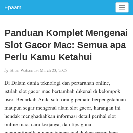
Epaam
T
o
g
g
Panduan Komplet Mengenai
l
e
Slot Gacor Mac: Semua apa
n
a
Perlu Kamu Ketahui
v
i
by
Ethan Watson
on
March 23, 2025
g
a
Di Dalam dunia teknologi dan pertaruhan online,
t
istilah slot gacor mac bertambah dikenal di kelompok
i
user. Benarkah Anda satu orang pemain berpengetahuan
o
n
maupun segar mengenal alam slot gacor, karangan ini
hendak menghadiahkan informasi detail perihal slot
online mac, cara kerjanya, dan tips guna
mengoptimalkan pengetahuan melakukan permainan