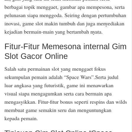
berbagai topik menggaet, gambar apa mempesona, serta
pelunasan siapa menggoda. Seiring dengan pertumbuhan
inovasi, game slot makin tumbuh dan juga menyediakan
kejadian bermain-main yang bertambah nyata.
Fitur-Fitur Memesona internal Gim
Slot Gacor Online
Salah satu permainan slot yang menggaet fokus
sekumpulan pemain adalah “Space Wars”.Serta judul
luar angkasa yang futuristik, game ini menawarkan
visual siapa mengagumkan serta cara bermain apa
mengasyikkan. Fitur-fitur bonus seperti respins dan wilds
membuat game semakin seru dan menguntungkan
kepada pemain.