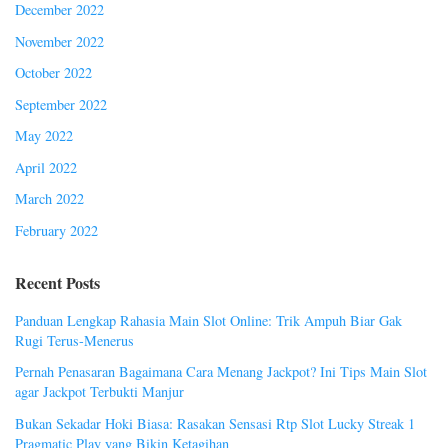
December 2022
November 2022
October 2022
September 2022
May 2022
April 2022
March 2022
February 2022
Recent Posts
Panduan Lengkap Rahasia Main Slot Online: Trik Ampuh Biar Gak
Rugi Terus-Menerus
Pernah Penasaran Bagaimana Cara Menang Jackpot? Ini Tips Main Slot
agar Jackpot Terbukti Manjur
Bukan Sekadar Hoki Biasa: Rasakan Sensasi Rtp Slot Lucky Streak 1
Pragmatic Play yang Bikin Ketagihan