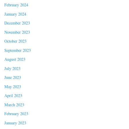
February 2024
January 2024
December 2023
November 2023
October 2023
September 2023
August 2023
July 2023
June 2023
May 2023
April 2023
March 2023
February 2023
January 2023