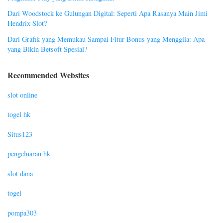
Dari Woodstock ke Gulungan Digital: Seperti Apa Rasanya Main Jimi
Hendrix Slot?
Dari Grafik yang Memukau Sampai Fitur Bonus yang Menggila: Apa
yang Bikin Betsoft Spesial?
Recommended Websites
slot online
togel hk
Situs123
pengeluaran hk
slot dana
togel
pompa303