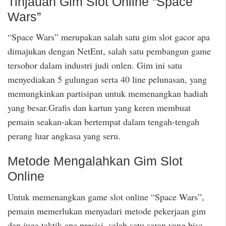
Tinjauan Gim Slot Online “Space
Wars”
“Space Wars” merupakan salah satu gim slot gacor apa
dimajukan dengan NetEnt, salah satu pembangun game
tersohor dalam industri judi onlen. Gim ini satu
menyediakan 5 gulungan serta 40 line pelunasan, yang
memungkinkan partisipan untuk memenangkan hadiah
yang besar.Grafis dan kartun yang keren membuat
pemain seakan-akan bertempat dalam tengah-tengah
perang luar angkasa yang seru.
Metode Mengalahkan Gim Slot
Online
Untuk memenangkan game slot online “Space Wars”,
pemain memerlukan menyadari metode pekerjaan gim
dan juga taktik apa presisi. salah satu saran yang bisa