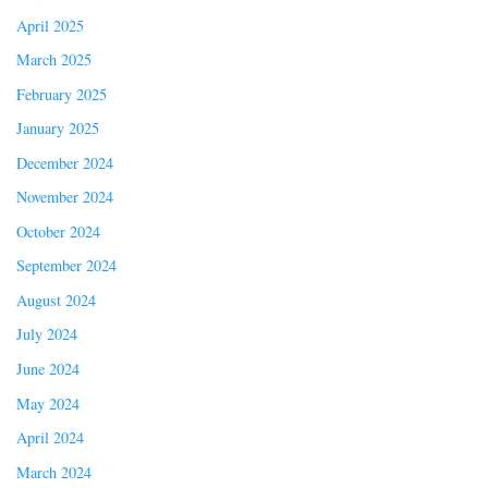
April 2025
March 2025
February 2025
January 2025
December 2024
November 2024
October 2024
September 2024
August 2024
July 2024
June 2024
May 2024
April 2024
March 2024