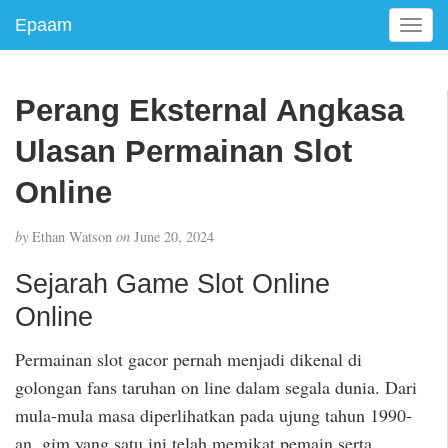
Epaam
T
o
g
g
Perang Eksternal Angkasa
l
e
Ulasan Permainan Slot
n
a
Online
v
i
by
Ethan Watson
on
June 20, 2024
g
a
Sejarah Game Slot Online
t
Online
i
o
Permainan slot gacor pernah menjadi dikenal di
n
golongan fans taruhan on line dalam segala dunia. Dari
mula-mula masa diperlihatkan pada ujung tahun 1990-
an, gim yang satu ini telah memikat pemain serta