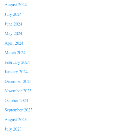
August 2024
July 2024
June 2024
May 2024
April 2024
March 2024
February 2024
January 2024
December 2023
November 2023
October 2023
September 2023
August 2023
July 2023