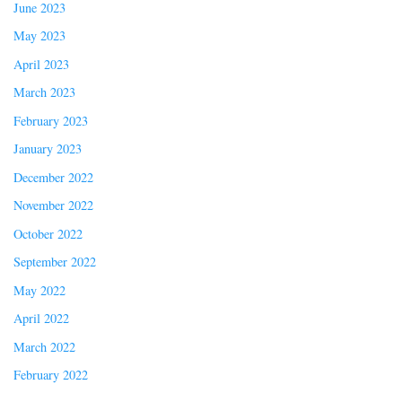
June 2023
May 2023
April 2023
March 2023
February 2023
January 2023
December 2022
November 2022
October 2022
September 2022
May 2022
April 2022
March 2022
February 2022