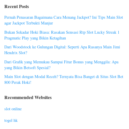
Recent Posts
Pernah Penasaran Bagaimana Cara Menang Jackpot? Ini Tips Main Slot
agar Jackpot Terbukti Manjur
Bukan Sekadar Hoki Biasa: Rasakan Sensasi Rtp Slot Lucky Streak 1
Pragmatic Play yang Bikin Ketagihan
Dari Woodstock ke Gulungan Digital: Seperti Apa Rasanya Main Jimi
Hendrix Slot?
Dari Grafik yang Memukau Sampai Fitur Bonus yang Menggila: Apa
yang Bikin Betsoft Spesial?
Main Slot dengan Modal Receh? Ternyata Bisa Banget di Situs Slot Bet
800 Perak Hoki!
Recommended Websites
slot online
togel hk