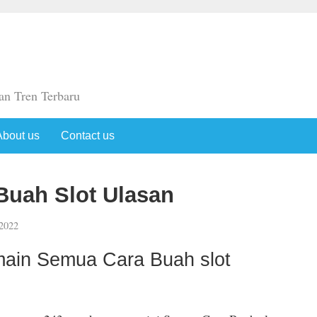
dan Tren Terbaru
About us
Contact us
uah Slot Ulasan
2022
ain Semua Cara Buah slot