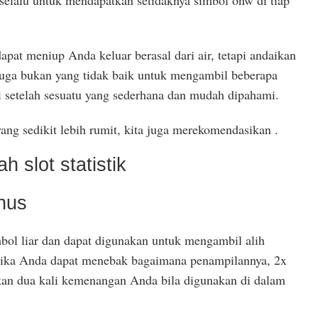
selalu untuk mendapatkan setidaknya simbol onw di tiap
apat meniup Anda keluar berasal dari air, tetapi andaikan
uga bukan yang tidak baik untuk mengambil beberapa
i setelah sesuatu yang sederhana dan mudah dipahami.
yang sedikit lebih rumit, kita juga merekomendasikan .
 slot statistik
onus
bol liar dan dapat digunakan untuk mengambil alih
etika Anda dapat menebak bagaimana penampilannya, 2x
n dua kali kemenangan Anda bila digunakan di dalam