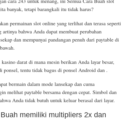
an cara 243 untuk menang, ini Semua Cara Buah slot
ta banyak, tetapi barangkali itu tidak harus?
kan permainan slot online yang terlihat dan terasa seperti
ang artinya bahwa Anda dapat membuat perubahan
ansekap dan mempunyai pandangan penuh dari paytable di
ibawah.
i kasino darat di mana mesin berikan Anda layar besar,
di ponsel, tentu tidak bagus di ponsel Android dan .
pat bermain dalam mode lansekap dan cuma
in melihat paytable bersama dengan cepat. Simbol dan
hwa Anda tidak butuh untuk keluar berasal dari layar.
Buah memiliki multipliers 2x dan