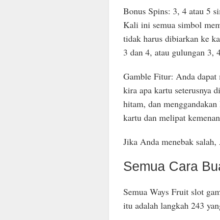
Bonus Spins: 3, 4 atau 5 s
Kali ini semua simbol mem
tidak harus dibiarkan ke k
3 dan 4, atau gulungan 3, 
Gamble Fitur: Anda dapat
kira apa kartu seterusnya
hitam, dan menggandakan 
kartu dan melipat kemena
Jika Anda menebak salah,
Semua Cara Bu
Semua Ways Fruit slot game
itu adalah langkah 243 ya