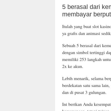
5 berasal dari k
membayar berput
Itulah yang buat slot kasin
ya grafis dan animasi sedik
Sebuah 5 berasal dari kem
dengan simbol tertinggi 
memiliki 253 langkah untu
2x ke akun.
Lebih menarik, selama ber
berdekatan satu sama lain,
dan di pusat 3 gulungan.
Ini berikan Anda kesempat