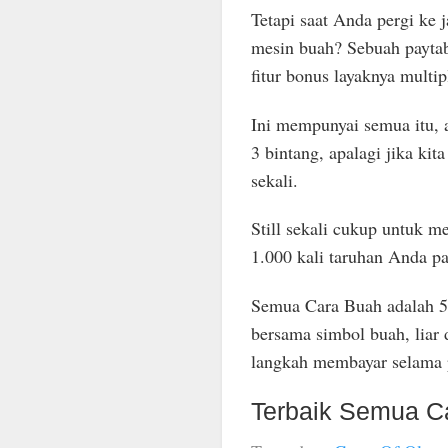
Tetapi saat Anda pergi ke 
mesin buah? Sebuah paytab
fitur bonus layaknya multip
Ini mempunyai semua itu, 
3 bintang, apalagi jika kit
sekali.
Still sekali cukup untuk m
1.000 kali taruhan Anda p
Semua Cara Buah adalah 5
bersama simbol buah, liar d
langkah membayar selama 
Terbaik Semua Ca