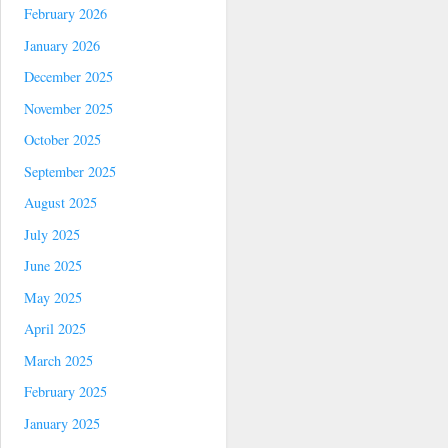
February 2026
January 2026
December 2025
November 2025
October 2025
September 2025
August 2025
July 2025
June 2025
May 2025
April 2025
March 2025
February 2025
January 2025