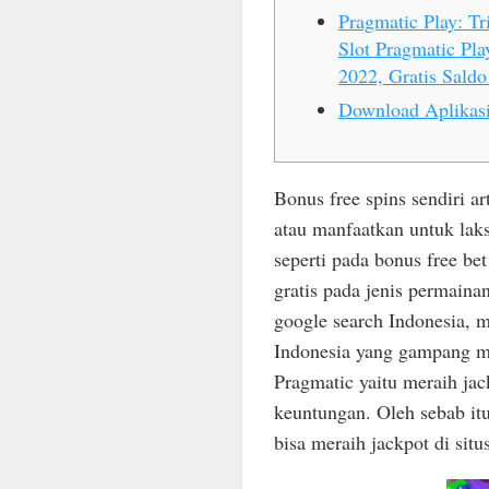
Pragmatic Play: 
Slot Pragmatic Pla
2022, Gratis Saldo
Download Aplikasi
Bonus free spins sendiri a
atau manfaatkan untuk laksa
seperti pada bonus free bet
gratis pada jenis permaina
google search Indonesia, m
Indonesia yang gampang m
Pragmatic yaitu meraih ja
keuntungan. Oleh sebab itu
bisa meraih jackpot di situ