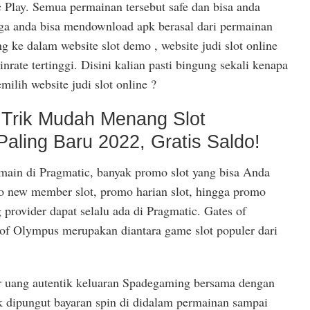
 Play. Semua permainan tersebut safe dan bisa anda
uga anda bisa mendownload apk berasal dari permainan
ng ke dalam website slot demo , website judi slot online
nrate tertinggi. Disini kalian pasti bingung sekali kenapa
milih website judi slot online ?
 Trik Mudah Menang Slot
Paling Baru 2022, Gratis Saldo!
ain di Pragmatic, banyak promo slot yang bisa Anda
o new member slot, promo harian slot, hingga promo
 provider dapat selalu ada di Pragmatic. Gates of
f Olympus merupakan diantara game slot populer dari
or uang autentik keluaran Spadegaming bersama dengan
 dipungut bayaran spin di didalam permainan sampai