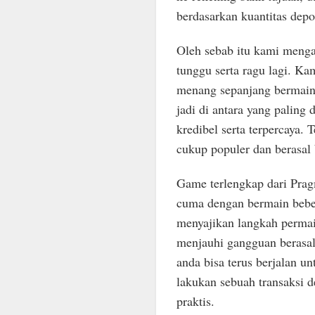
berdasarkan kuantitas depos
Oleh sebab itu kami mengaj
tunggu serta ragu lagi. K
menang sepanjang bermain j
jadi di antara yang paling
kredibel serta terpercaya.
cukup populer dan berasal 
Game terlengkap dari Pragm
cuma dengan bermain bebera
menyajikan langkah permai
menjauhi gangguan berasal 
anda bisa terus berjalan u
lakukan sebuah transaksi d
praktis.