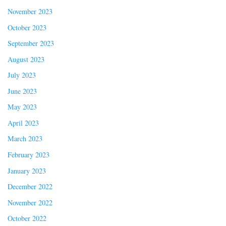
November 2023
October 2023
September 2023
August 2023
July 2023
June 2023
May 2023
April 2023
March 2023
February 2023
January 2023
December 2022
November 2022
October 2022