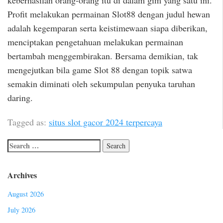
keberhasilan orang-orang itu di dalam gim yang satu ini.
Profit melakukan permainan Slot88 dengan judul hewan
adalah kegemparan serta keistimewaan siapa diberikan,
menciptakan pengetahuan melakukan permainan
bertambah menggembirakan. Bersama demikian, tak
mengejutkan bila game Slot 88 dengan topik satwa
semakin diminati oleh sekumpulan penyuka taruhan
daring.
Tagged as:
situs slot gacor 2024 terpercaya
Archives
August 2026
July 2026