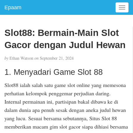
Epaam
T
o
g
g
Slot88: Bermain-Main Slot
l
e
Gacor dengan Judul Hewan
n
a
by
Ethan Watson
on
September 21, 2024
v
i
1. Menyadari Game Slot 88
g
a
Slot88 ialah salah satu game slot online yang memesona
t
perhatian kelompok penggemar perjudian daring.
i
o
Internal permainan ini, partisipan bakal dibawa ke di
n
dalam dunia apa penuh sesak dengan aneka judul hewan
yang lucu. Sesuai bersama sebutannya, Situs Slot 88
memberikan macam gim slot gacor siapa dihiasi bersama