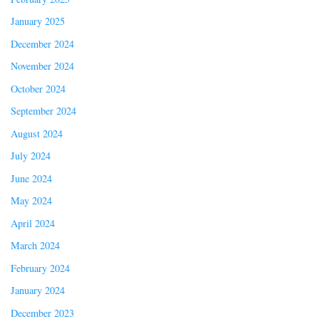
January 2025
December 2024
November 2024
October 2024
September 2024
August 2024
July 2024
June 2024
May 2024
April 2024
March 2024
February 2024
January 2024
December 2023