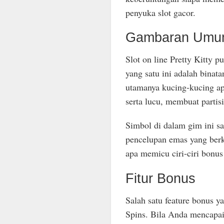
penyuka slot gacor.
Gambaran Um
Slot on line Pretty Kitty p
yang satu ini adalah binat
utamanya kucing-kucing a
serta lucu, membuat partis
Simbol di dalam gim ini sa
pencelupan emas yang berki
apa memicu ciri-ciri bonu
Fitur Bonus
Salah satu feature bonus y
Spins. Bila Anda mencapai 