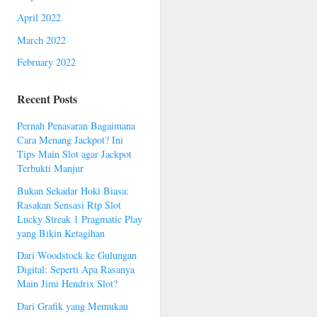
April 2022
March 2022
February 2022
Recent Posts
Pernah Penasaran Bagaimana
Cara Menang Jackpot? Ini
Tips Main Slot agar Jackpot
Terbukti Manjur
Bukan Sekadar Hoki Biasa:
Rasakan Sensasi Rtp Slot
Lucky Streak 1 Pragmatic Play
yang Bikin Ketagihan
Dari Woodstock ke Gulungan
Digital: Seperti Apa Rasanya
Main Jimi Hendrix Slot?
Dari Grafik yang Memukau