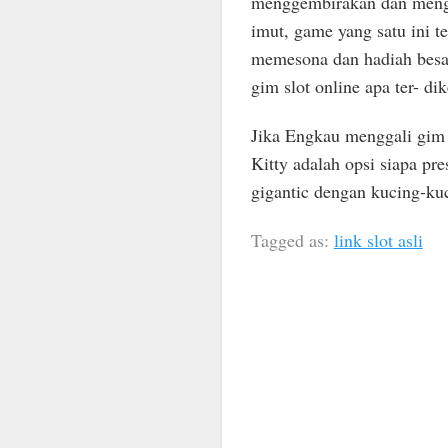
menggembirakan dan mengg
imut, game yang satu ini te
memesona dan hadiah besar 
gim slot online apa ter- dik
Jika Engkau menggali gim 
Kitty adalah opsi siapa pr
gigantic dengan kucing-kuc
Tagged as:
link slot asli