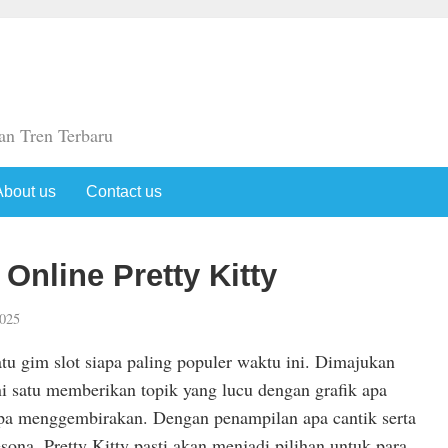
dan Tren Terbaru
About us
Contact us
 Online Pretty Kitty
2025
satu gim slot siapa paling populer waktu ini. Dimajukan
i satu memberikan topik yang lucu dengan grafik apa
iapa menggembirakan. Dengan penampilan apa cantik serta
na, Pretty Kitty pasti akan menjadi pilihan untuk para