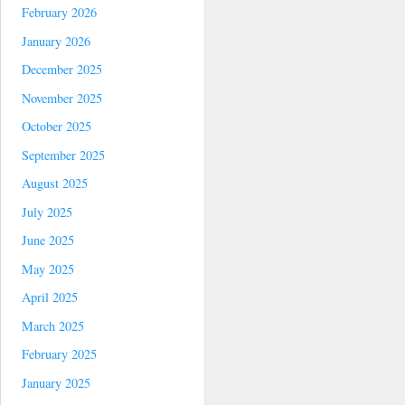
February 2026
January 2026
December 2025
November 2025
October 2025
September 2025
August 2025
July 2025
June 2025
May 2025
April 2025
March 2025
February 2025
January 2025