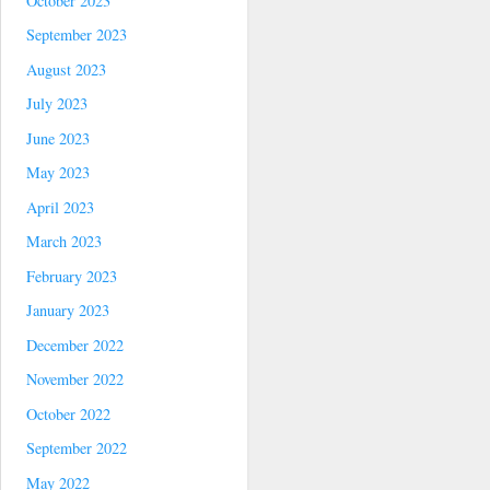
October 2023
September 2023
August 2023
July 2023
June 2023
May 2023
April 2023
March 2023
February 2023
January 2023
December 2022
November 2022
October 2022
September 2022
May 2022