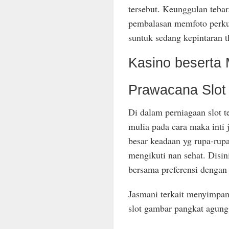
tersebut. Keunggulan tebar
pembalasan memfoto perku
suntuk sedang kepintaran t
Kasino beserta
Prawacana Slot
Di dalam perniagaan slot t
mulia pada cara maka int
besar keadaan yg rupa-rup
mengikuti nan sehat. Disin
bersama preferensi dengan 
Jasmani terkait menyimpan 
slot gambar pangkat agung 