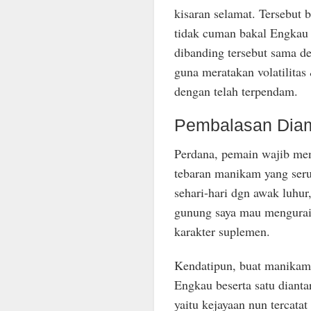
kisaran selamat. Tersebu
tidak cuman bakal Engkau 
dibanding tersebut sama d
guna meratakan volatilit
dengan telah terpendam.
Pembalasan Diam
Perdana, pemain wajib me
tebaran manikam yang seru
sehari-hari dgn awak luhur,
gunung saya mau mengurai
karakter suplemen.
Kendatipun, buat manikam
Engkau beserta satu dianta
yaitu kejayaan nun tercat