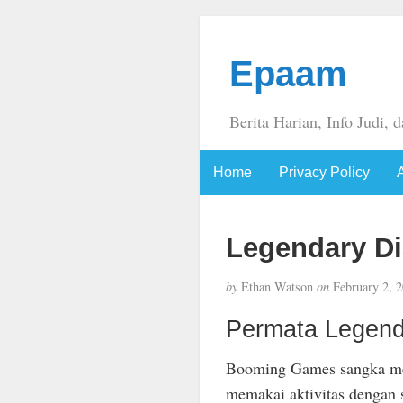
Epaam
Berita Harian, Info Judi, 
Home
Privacy Policy
Legendary D
by
Ethan Watson
on
February 2, 
Permata Legend
Booming Games sangka me
memakai aktivitas dengan 