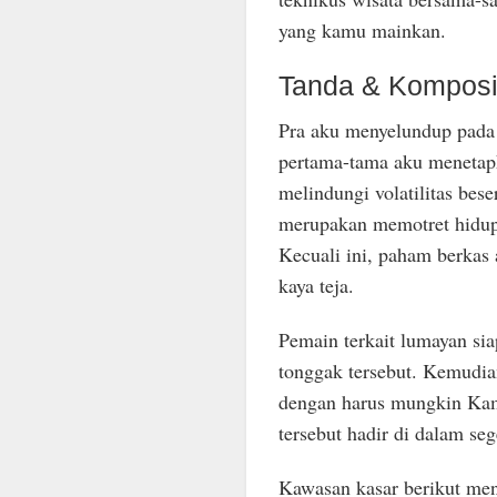
yang kamu mainkan.
Tanda & Komposi
Pra aku menyelundup pada 
pertama-tama aku meneta
melindungi volatilitas bes
merupakan memotret hidup t
Kecuali ini, paham berkas
kaya teja.
Pemain terkait lumayan siap
tonggak tersebut. Kemudia
dengan harus mungkin Kamu
tersebut hadir di dalam se
Kawasan kasar berikut meng