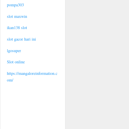
pompa303
slot maxwin
ikan138 slot
slot gacor hari ini
lgosuper
Slot online
https://mangaloreinformation.c
om/