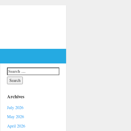
Archives
July 2026
May 2026
April 2026