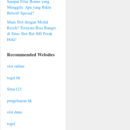
Sampai Fitur Bonus yang
Menggila: Apa yang Bikin
Betsoft Spesial?
Main Slot dengan Modal
Receh? Ternyata Bisa Banget
di Situs Slot Bet 800 Perak
Hoki!
Recommended Websites
slot online
togel hk
Situs123
pengeluaran hk
slot dana
togel