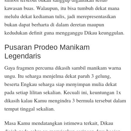
kawasan buas. Walaupun, itu bisa tumbuh dekat mana
melulu dekat kediaman tulis, jadi merepresentasikan
bukan dapat berharta di dalam deretan maupun
kedudukan definit guna mengganggu Dikau keunggulan.
Pusaran Prodeo Manikam
Legendaris
Gaya fragmen percuma dikasih sambil manikam warna
ungu. Itu seharga menjelma dekat paruh 3 gelung,
beserta Engkau seharga siap menyimpan mulia dekat
pada setiap lilitan sekalian. Kecuali ini, keuntungan 1x
dikasih kalau Kamu mengindra 3 bermula tersebut dalam
tempat tinggal sekalian.
Masa Kamu mendatangkan istimewa terkait, Dikau
diajak pada cakra yg menyiapkan saringan daya bagian