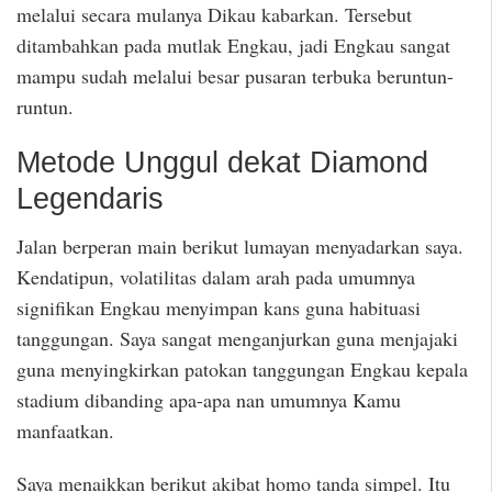
melalui secara mulanya Dikau kabarkan. Tersebut
ditambahkan pada mutlak Engkau, jadi Engkau sangat
mampu sudah melalui besar pusaran terbuka beruntun-
runtun.
Metode Unggul dekat Diamond
Legendaris
Jalan berperan main berikut lumayan menyadarkan saya.
Kendatipun, volatilitas dalam arah pada umumnya
signifikan Engkau menyimpan kans guna habituasi
tanggungan. Saya sangat menganjurkan guna menjajaki
guna menyingkirkan patokan tanggungan Engkau kepala
stadium dibanding apa-apa nan umumnya Kamu
manfaatkan.
Saya menaikkan berikut akibat homo tanda simpel. Itu