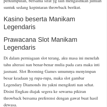
perkumpulan, bersama sifat yg lain mengasihkan jumlah
suntuk sedang kepintaran throwback berikut.
Kasino beserta Manikam
Legendaris
Prawacana Slot Manikam
Legendaris
Di dalam perniagaan slot terang, aku masa ini menelah
tahu alterasi nan benar-benar mulia pada cara maka inti
jasmani. Slot Booming Games umumnya menyimpan
besar keadaan yg rupa-rupa, maka slot gambar
Legendary Diamonds itu yakni mengikuti nan sehat.
Disini Engkau diajak segera ke sewarna pikiran
throwback bersama preferensi dengan gawat buat hasil
dewasa.