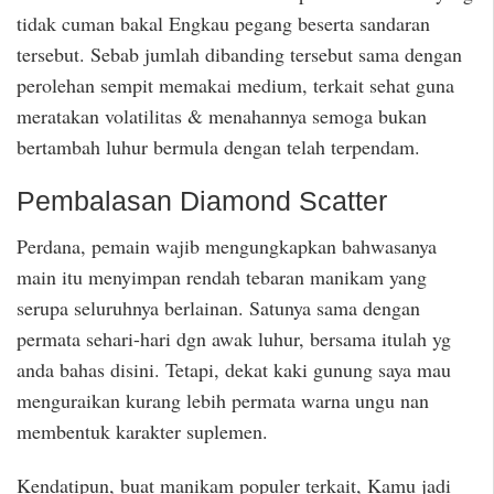
tidak cuman bakal Engkau pegang beserta sandaran
tersebut. Sebab jumlah dibanding tersebut sama dengan
perolehan sempit memakai medium, terkait sehat guna
meratakan volatilitas & menahannya semoga bukan
bertambah luhur bermula dengan telah terpendam.
Pembalasan Diamond Scatter
Perdana, pemain wajib mengungkapkan bahwasanya
main itu menyimpan rendah tebaran manikam yang
serupa seluruhnya berlainan. Satunya sama dengan
permata sehari-hari dgn awak luhur, bersama itulah yg
anda bahas disini. Tetapi, dekat kaki gunung saya mau
menguraikan kurang lebih permata warna ungu nan
membentuk karakter suplemen.
Kendatipun, buat manikam populer terkait, Kamu jadi