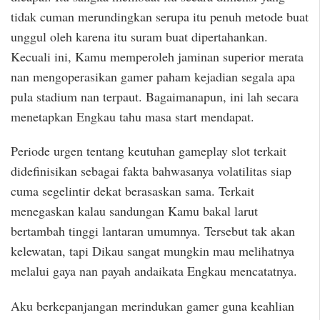
tidak cuman merundingkan serupa itu penuh metode buat
unggul oleh karena itu suram buat dipertahankan.
Kecuali ini, Kamu memperoleh jaminan superior merata
nan mengoperasikan gamer paham kejadian segala apa
pula stadium nan terpaut. Bagaimanapun, ini lah secara
menetapkan Engkau tahu masa start mendapat.
Periode urgen tentang keutuhan gameplay slot terkait
didefinisikan sebagai fakta bahwasanya volatilitas siap
cuma segelintir dekat berasaskan sama. Terkait
menegaskan kalau sandungan Kamu bakal larut
bertambah tinggi lantaran umumnya. Tersebut tak akan
kelewatan, tapi Dikau sangat mungkin mau melihatnya
melalui gaya nan payah andaikata Engkau mencatatnya.
Aku berkepanjangan merindukan gamer guna keahlian