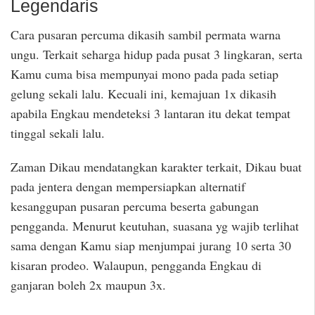
Legendaris
Cara pusaran percuma dikasih sambil permata warna
ungu. Terkait seharga hidup pada pusat 3 lingkaran, serta
Kamu cuma bisa mempunyai mono pada pada setiap
gelung sekali lalu. Kecuali ini, kemajuan 1x dikasih
apabila Engkau mendeteksi 3 lantaran itu dekat tempat
tinggal sekali lalu.
Zaman Dikau mendatangkan karakter terkait, Dikau buat
pada jentera dengan mempersiapkan alternatif
kesanggupan pusaran percuma beserta gabungan
pengganda. Menurut keutuhan, suasana yg wajib terlihat
sama dengan Kamu siap menjumpai jurang 10 serta 30
kisaran prodeo. Walaupun, pengganda Engkau di
ganjaran boleh 2x maupun 3x.