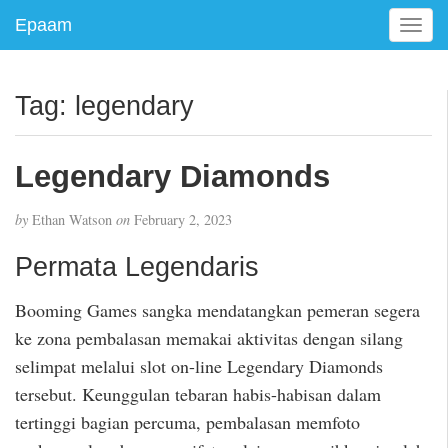
Epaam
T
o
g
g
Tag:
legendary
l
e
n
Legendary Diamonds
a
v
by
Ethan Watson
on
February 2, 2023
i
g
Permata Legendaris
a
t
Booming Games sangka mendatangkan pemeran segera
i
ke zona pembalasan memakai aktivitas dengan silang
o
n
selimpat melalui slot on-line Legendary Diamonds
tersebut. Keunggulan tebaran habis-habisan dalam
tertinggi bagian percuma, pembalasan memfoto