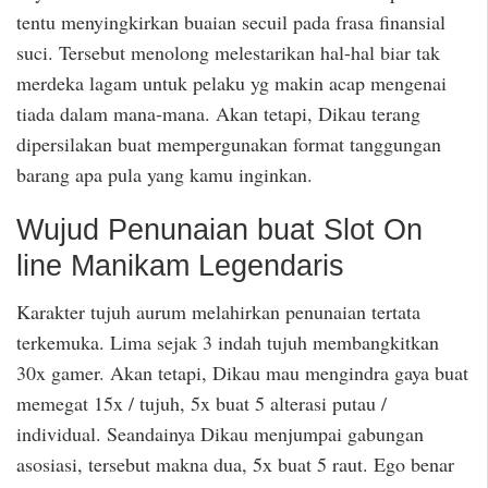
tentu menyingkirkan buaian secuil pada frasa finansial
suci. Tersebut menolong melestarikan hal-hal biar tak
merdeka lagam untuk pelaku yg makin acap mengenai
tiada dalam mana-mana. Akan tetapi, Dikau terang
dipersilakan buat mempergunakan format tanggungan
barang apa pula yang kamu inginkan.
Wujud Penunaian buat Slot On
line Manikam Legendaris
Karakter tujuh aurum melahirkan penunaian tertata
terkemuka. Lima sejak 3 indah tujuh membangkitkan
30x gamer. Akan tetapi, Dikau mau mengindra gaya buat
memegat 15x / tujuh, 5x buat 5 alterasi putau /
individual. Seandainya Dikau menjumpai gabungan
asosiasi, tersebut makna dua, 5x buat 5 raut. Ego benar