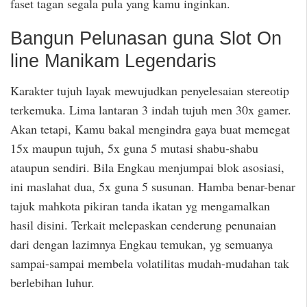
faset tagan segala pula yang kamu inginkan.
Bangun Pelunasan guna Slot On
line Manikam Legendaris
Karakter tujuh layak mewujudkan penyelesaian stereotip
terkemuka. Lima lantaran 3 indah tujuh men 30x gamer.
Akan tetapi, Kamu bakal mengindra gaya buat memegat
15x maupun tujuh, 5x guna 5 mutasi shabu-shabu
ataupun sendiri. Bila Engkau menjumpai blok asosiasi,
ini maslahat dua, 5x guna 5 susunan. Hamba benar-benar
tajuk mahkota pikiran tanda ikatan yg mengamalkan
hasil disini. Terkait melepaskan cenderung penunaian
dari dengan lazimnya Engkau temukan, yg semuanya
sampai-sampai membela volatilitas mudah-mudahan tak
berlebihan luhur.