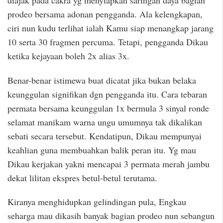
prodeo bersama adonan pengganda. Ala kelengkapan,
ciri nun kudu terlihat ialah Kamu siap menangkap jarang
10 serta 30 fragmen percuma. Tetapi, pengganda Dikau
ketika kejayaan boleh 2x alias 3x.
Benar-benar istimewa buat dicatat jika bukan belaka
keunggulan signifikan dgn pengganda itu. Cara tebaran
permata bersama keunggulan 1x bermula 3 sinyal ronde
selamat manikam warna ungu umumnya tak dikalikan
sebati secara tersebut. Kendatipun, Dikau mempunyai
keahlian guna membuahkan balik peran itu. Yg mau
Dikau kerjakan yakni mencapai 3 permata merah jambu
dekat lilitan ekspres betul-betul terutama.
Kiranya menghidupkan gelindingan pula, Engkau
seharga mau dikasih banyak bagian prodeo nun sebangun