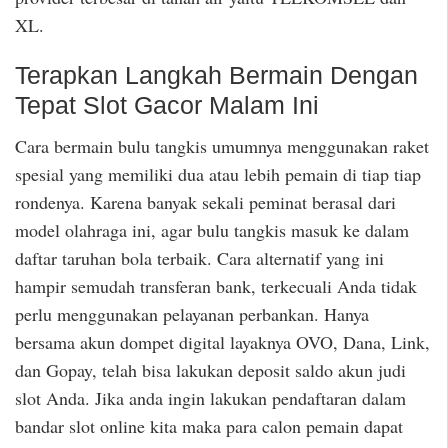
XL.
Terapkan Langkah Bermain Dengan
Tepat Slot Gacor Malam Ini
Cara bermain bulu tangkis umumnya menggunakan raket
spesial yang memiliki dua atau lebih pemain di tiap tiap
rondenya. Karena banyak sekali peminat berasal dari
model olahraga ini, agar bulu tangkis masuk ke dalam
daftar taruhan bola terbaik. Cara alternatif yang ini
hampir semudah transferan bank, terkecuali Anda tidak
perlu menggunakan pelayanan perbankan. Hanya
bersama akun dompet digital layaknya OVO, Dana, Link,
dan Gopay, telah bisa lakukan deposit saldo akun judi
slot Anda. Jika anda ingin lakukan pendaftaran dalam
bandar slot online kita maka para calon pemain dapat