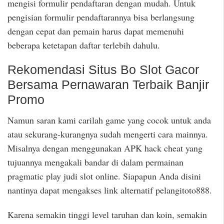
mengisi formulir pendaftaran dengan mudah. Untuk
pengisian formulir pendaftarannya bisa berlangsung
dengan cepat dan pemain harus dapat memenuhi
beberapa ketetapan daftar terlebih dahulu.
Rekomendasi Situs Bo Slot Gacor
Bersama Pernawaran Terbaik Banjir
Promo
Namun saran kami carilah game yang cocok untuk anda
atau sekurang-kurangnya sudah mengerti cara mainnya.
Misalnya dengan menggunakan APK hack cheat yang
tujuannya mengakali bandar di dalam permainan
pragmatic play judi slot online. Siapapun Anda disini
nantinya dapat mengakses link alternatif pelangitoto888.
Karena semakin tinggi level taruhan dan koin, semakin