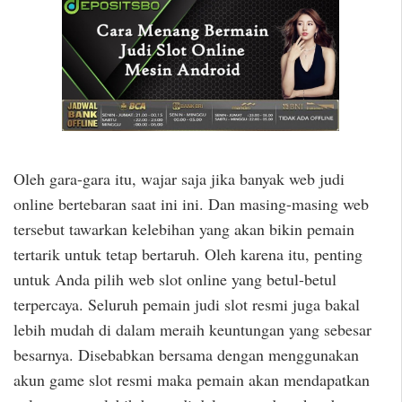
Oleh gara-gara itu, wajar saja jika banyak web judi
online bertebaran saat ini ini. Dan masing-masing web
tersebut tawarkan kelebihan yang akan bikin pemain
tertarik untuk tetap bertaruh. Oleh karena itu, penting
untuk Anda pilih web slot online yang betul-betul
terpercaya. Seluruh pemain judi slot resmi juga bakal
lebih mudah di dalam meraih keuntungan yang sebesar
besarnya. Disebabkan bersama dengan menggunakan
akun game slot resmi maka pemain akan mendapatkan