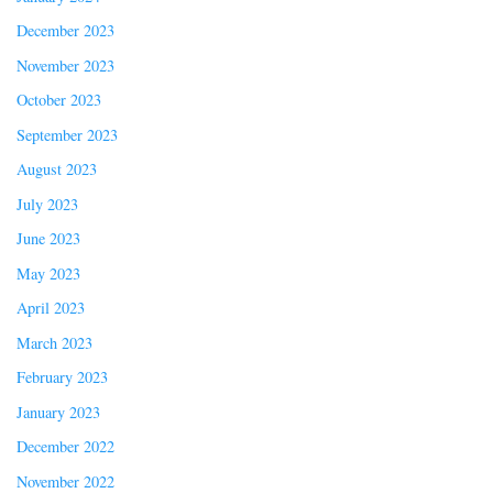
December 2023
November 2023
October 2023
September 2023
August 2023
July 2023
June 2023
May 2023
April 2023
March 2023
February 2023
January 2023
December 2022
November 2022