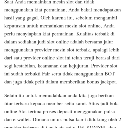
Saat Anda memainkan mesin slot dan tidak
menggunakan kiat permainan, Anda bakal mendapatkan
hasil yang gagal. Oleh karena itu, sebelum mengambil
keputusan untuk memainkan mesin slot online, Anda
perlu menyiapkan kiat permainan. Kualitas terbaik di
dalam sediakan judi slot online adalah bersama jalur
menggunakan provider mesin slot terbaik, apalagi lebih
dari satu provider online slot ini telah teruji berasal dari
segi kestabilan, keamanan dan kejujuran. Provider slot
ini sudah terbukti Fair serta tidak menggunakan BOT
dan juga tidak pelit dalam memberikan bonus jackpot.
Selain itu untuk memudahkan anda kita juga berikan
fitur terbaru kepada member setia kami. Situs judi bola
online Slot terima proses deposit menggunakan pulsa
dan e-wallet. Dimana untuk pulsa kami didukung oleh 2
provider terbesar di tanah air yaitu TELKOMSEL dan