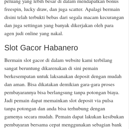
peluang yang lebih besar di dalam mendapatkan bonus
freespin, lucky draw, dan juga scatter. Apalagi bermain
disini telah terbukti bebas dari segala macam kecurangan
dan juga settingan yang banyak dikerjakan oleh para
agen judi online yang nakal.
Slot Gacor Habanero
Bermain slot gacor di dalam website kami terbilang
sangat beruntung dikarenakan di sini pemain
berkesempatan untuk laksanakan deposit dengan mudah
dan aman. Bisa dikatakan demikian gara-gara proses
pembayarannya bisa berlangsung tanpa potongan biaya.
Jadi pemain dapat memainkan slot deposit via pulsa
tanpa potongan dan anda bisa terhubung dengan
gamenya secara mudah. Pemain dapat lakukan kesibukan
pembayaran bersama cepat menggunakan sebagian bank