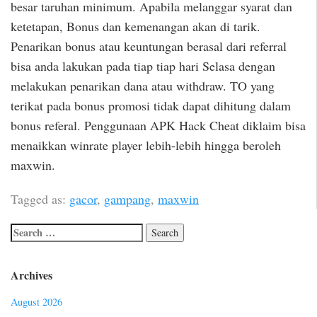
besar taruhan minimum. Apabila melanggar syarat dan
ketetapan, Bonus dan kemenangan akan di tarik.
Penarikan bonus atau keuntungan berasal dari referral
bisa anda lakukan pada tiap tiap hari Selasa dengan
melakukan penarikan dana atau withdraw. TO yang
terikat pada bonus promosi tidak dapat dihitung dalam
bonus referal. Penggunaan APK Hack Cheat diklaim bisa
menaikkan winrate player lebih-lebih hingga beroleh
maxwin.
Tagged as:
gacor
,
gampang
,
maxwin
Archives
August 2026