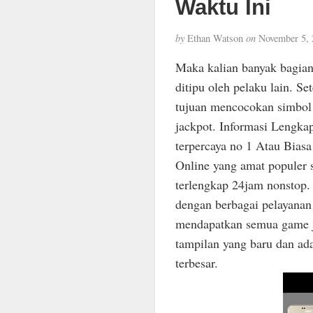
Waktu Ini
by
Ethan Watson
on
November 5, 
Maka kalian banyak bagian 
ditipu oleh pelaku lain. S
tujuan mencocokan simbol 
jackpot. Informasi Lengkap
terpercaya no 1 Atau Bias
Online yang amat populer 
terlengkap 24jam nonstop.
dengan berbagai pelayanan
mendapatkan semua game ju
tampilan yang baru dan ada
terbesar.