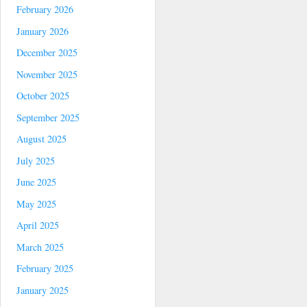
February 2026
January 2026
December 2025
November 2025
October 2025
September 2025
August 2025
July 2025
June 2025
May 2025
April 2025
March 2025
February 2025
January 2025