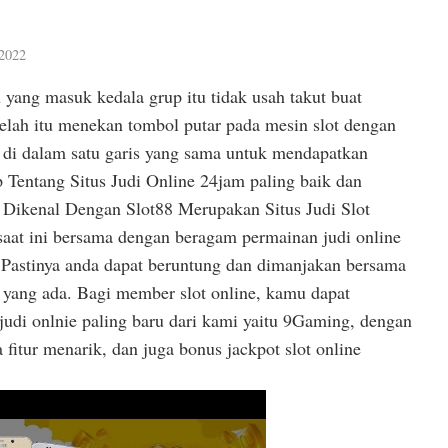
2022
yang masuk kedala grup itu tidak usah takut buat
etelah itu menekan tombol putar pada mesin slot dengan
di dalam satu garis yang sama untuk mendapatkan
 Tentang Situs Judi Online 24jam paling baik dan
a Dikenal Dengan Slot88 Merupakan Situs Judi Slot
saat ini bersama dengan beragam permainan judi online
 Pastinya anda dapat beruntung dan dimanjakan bersama
 yang ada. Bagi member slot online, kamu dapat
di onlnie paling baru dari kami yaitu 9Gaming, dengan
 fitur menarik, dan juga bonus jackpot slot online