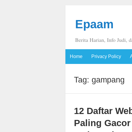
Epaam
Berita Harian, Info Judi, 
Home
Privacy Policy
Tag:
gampang
12 Daftar Web
Paling Gaco