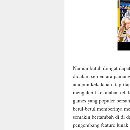
Namun butuh diingat dapat
didalam sementara panjang
ataupun kekalahan tiap-tia
mengalami kekalahan telak
games yang populer bersama
betul-betul memberinya m
semakin bertambah di di d
pengembang feature lunak p