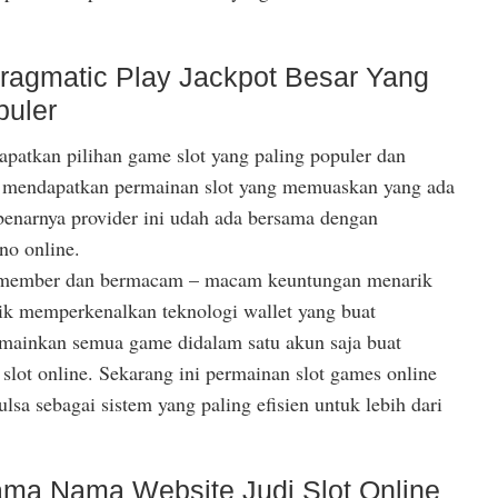
ragmatic Play Jackpot Besar Yang
uler
apatkan pilihan game slot yang paling populer dan
t mendapatkan permainan slot yang memuaskan yang ada
enarnya provider ini udah ada bersama dengan
no online.
di member dan bermacam – macam keuntungan menarik
rbaik memperkenalkan teknologi wallet yang buat
ainkan semua game didalam satu akun saja buat
 slot online. Sekarang ini permainan slot games online
ulsa sebagai sistem yang paling efisien untuk lebih dari
Nama Nama Website Judi Slot Online