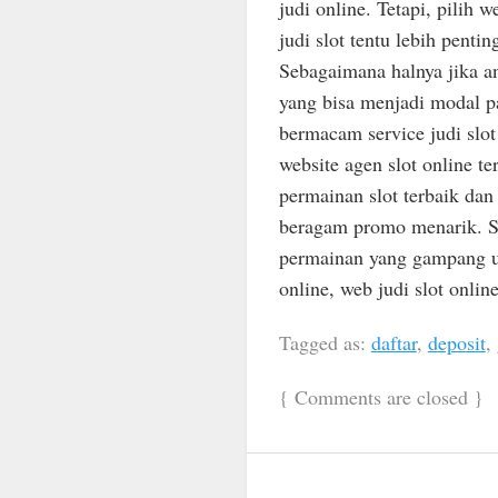
judi online. Tetapi, pilih w
judi slot tentu lebih pent
Sebagaimana halnya jika an
yang bisa menjadi modal p
bermacam service judi slot
website agen slot online t
permainan slot terbaik dan
beragam promo menarik. Sit
permainan yang gampang un
online, web judi slot onli
Tagged as:
daftar
,
deposit
,
{
Comments are closed
}