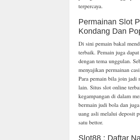
terpercaya.
Permainan Slot P
Kondang Dan Pop
Di sini pemain bakal mend
terbaik. Pemain juga dapa
dengan tema unggulan. Seb
menyajikan permainan casi
Para pemain bila join ja
lain. Situs slot online te
kegampangan di dalam mem
bermain judi bola dan juga
uang asli melalui deposit p
satu bettor.
Slot88 : Daftar 