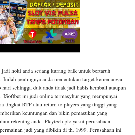
 jadi hoki anda sedang kurang baik untuk bertaruh
. Inilah pentingnya anda menentukan target kemenangan
p hari sehingga duit anda tidak jadi habis kembali ataupun
. ISoftbet ini judi online termasyhur yang mempunyai
 tingkat RTP atau return to players yang tinggi yang
emberikan keuntungan dan bikin pemasukan yang
alam rekening anda. Playtech plc yakni perusahaan
ermainan judi yang dibikin di th. 1999. Perusahaan ini