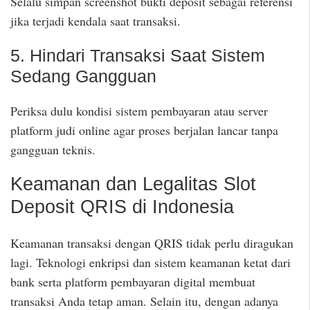
Selalu simpan screenshot bukti deposit sebagai referensi
jika terjadi kendala saat transaksi.
5. Hindari Transaksi Saat Sistem
Sedang Gangguan
Periksa dulu kondisi sistem pembayaran atau server
platform judi online agar proses berjalan lancar tanpa
gangguan teknis.
Keamanan dan Legalitas Slot
Deposit QRIS di Indonesia
Keamanan transaksi dengan QRIS tidak perlu diragukan
lagi. Teknologi enkripsi dan sistem keamanan ketat dari
bank serta platform pembayaran digital membuat
transaksi Anda tetap aman. Selain itu, dengan adanya