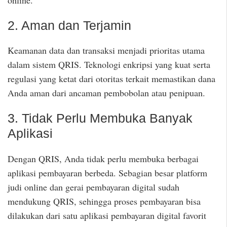
online.
2. Aman dan Terjamin
Keamanan data dan transaksi menjadi prioritas utama
dalam sistem QRIS. Teknologi enkripsi yang kuat serta
regulasi yang ketat dari otoritas terkait memastikan dana
Anda aman dari ancaman pembobolan atau penipuan.
3. Tidak Perlu Membuka Banyak
Aplikasi
Dengan QRIS, Anda tidak perlu membuka berbagai
aplikasi pembayaran berbeda. Sebagian besar platform
judi online dan gerai pembayaran digital sudah
mendukung QRIS, sehingga proses pembayaran bisa
dilakukan dari satu aplikasi pembayaran digital favorit