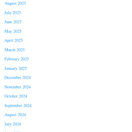
August 2025
July 2025
June 2025
May 2025
April 2025
March 2025
February 2025
January 2025
December 2024
November 2024
October 2024
September 2024
August 2024
July 2024