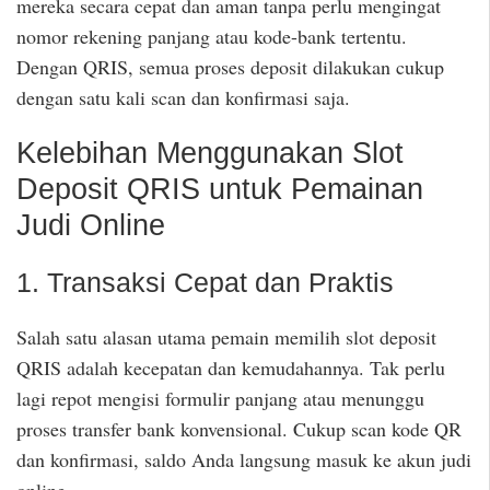
mereka secara cepat dan aman tanpa perlu mengingat
nomor rekening panjang atau kode-bank tertentu.
Dengan QRIS, semua proses deposit dilakukan cukup
dengan satu kali scan dan konfirmasi saja.
Kelebihan Menggunakan Slot
Deposit QRIS untuk Pemainan
Judi Online
1. Transaksi Cepat dan Praktis
Salah satu alasan utama pemain memilih slot deposit
QRIS adalah kecepatan dan kemudahannya. Tak perlu
lagi repot mengisi formulir panjang atau menunggu
proses transfer bank konvensional. Cukup scan kode QR
dan konfirmasi, saldo Anda langsung masuk ke akun judi