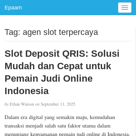
Epaam
T
o
g
g
Tag:
agen slot terpercaya
l
e
n
Slot Deposit QRIS: Solusi
a
v
Mudah dan Cepat untuk
i
g
Pemain Judi Online
a
Indonesia
t
i
o
by
Ethan Watson
on
September 11, 2025
n
Dalam era digital yang semakin maju, kemudahan
transaksi menjadi salah satu faktor utama dalam
menunjang kenyamanan pemain judi online di Indonesia.