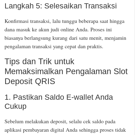
Langkah 5: Selesaikan Transaksi
Konfirmasi transaksi, lalu tunggu beberapa saat hingga
dana masuk ke akun judi online Anda. Proses ini
biasanya berlangsung kurang dari satu menit, menjamin
pengalaman transaksi yang cepat dan praktis.
Tips dan Trik untuk
Memaksimalkan Pengalaman Slot
Deposit QRIS
1. Pastikan Saldo E-wallet Anda
Cukup
Sebelum melakukan deposit, selalu cek saldo pada
aplikasi pembayaran digital Anda sehingga proses tidak