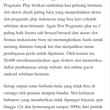
Pragmatic Play berikan tambahan kau peluang bermain
slot duwit absah paling baru yang menyediahkan demo
slot pragmatic play indonesia yang bisa kau cobalah
sebelum akan bermain. Agen Slot Pragmatic play no.1
paling baik lisensi sah berasal berasal dari nexus slot.
Semua mekanisme baru ini memungkinkan Anda untuk
menang didalam banyak hal dan menjadikan menu
pembayaran perlu untuk dipahami. Oleh karena itu,
Slot88 merekomendasikan agar slotters slot memeriksa
daftar pembayaran setiap website slot online gacor
android sebelum bermain.
Setiap output tentu berbeda-beda yang tidak bisa di
curangi oleh pemain ataupun bandar. Slot keluaran
habanero yang memberikan tidak dipungut bayaran spin
hingga 12x dan kemenangan sampai 3000x dari jumlah