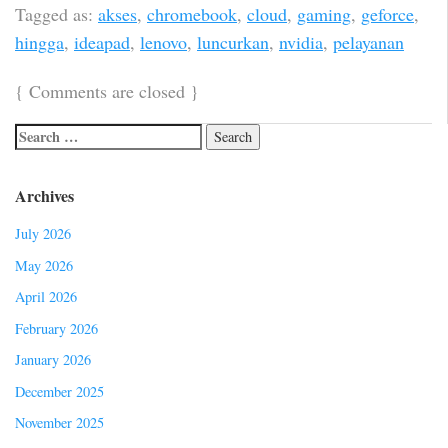
Tagged as:
akses
,
chromebook
,
cloud
,
gaming
,
geforce
,
hingga
,
ideapad
,
lenovo
,
luncurkan
,
nvidia
,
pelayanan
{
Comments are closed
}
Archives
July 2026
May 2026
April 2026
February 2026
January 2026
December 2025
November 2025