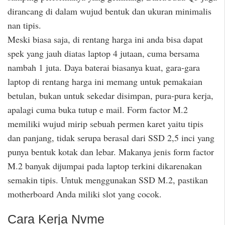
dirancang di dalam wujud bentuk dan ukuran minimalis
nan tipis.
Meski biasa saja, di rentang harga ini anda bisa dapat
spek yang jauh diatas laptop 4 jutaan, cuma bersama
nambah 1 juta. Daya baterai biasanya kuat, gara-gara
laptop di rentang harga ini memang untuk pemakaian
betulan, bukan untuk sekedar disimpan, pura-pura kerja,
apalagi cuma buka tutup e mail. Form factor M.2
memiliki wujud mirip sebuah permen karet yaitu tipis
dan panjang, tidak serupa berasal dari SSD 2,5 inci yang
punya bentuk kotak dan lebar. Makanya jenis form factor
M.2 banyak dijumpai pada laptop terkini dikarenakan
semakin tipis. Untuk menggunakan SSD M.2, pastikan
motherboard Anda miliki slot yang cocok.
Cara Kerja Nvme