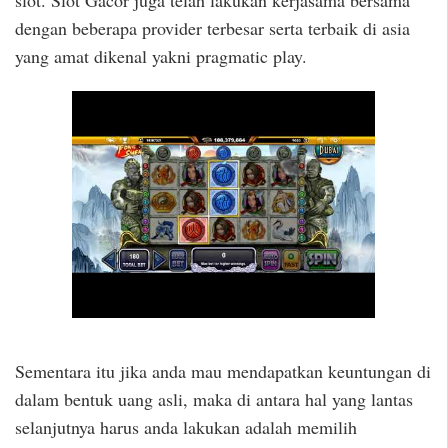
slot. Slot Gacor juga telah lakukan kerjasama bersama
dengan beberapa provider terbesar serta terbaik di asia
yang amat dikenal yakni pragmatic play.
Sementara itu jika anda mau mendapatkan keuntungan di
dalam bentuk uang asli, maka di antara hal yang lantas
selanjutnya harus anda lakukan adalah memilih