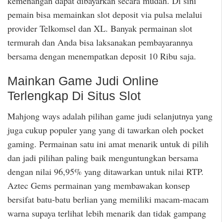
kemenangan dapat dibayarkan secara mudah. Di sini
pemain bisa memainkan slot deposit via pulsa melalui
provider Telkomsel dan XL. Banyak permainan slot
termurah dan Anda bisa laksanakan pembayarannya
bersama dengan menempatkan deposit 10 Ribu saja.
Mainkan Game Judi Online
Terlengkap Di Situs Slot
Mahjong ways adalah pilihan game judi selanjutnya yang
juga cukup populer yang yang di tawarkan oleh pocket
gaming. Permainan satu ini amat menarik untuk di pilih
dan jadi pilihan paling baik menguntungkan bersama
dengan nilai 96,95% yang ditawarkan untuk nilai RTP.
Aztec Gems permainan yang membawakan konsep
bersifat batu-batu berlian yang memiliki macam-macam
warna supaya terlihat lebih menarik dan tidak gampang