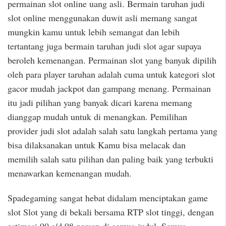
permainan slot online uang asli. Bermain taruhan judi
slot online menggunakan duwit asli memang sangat
mungkin kamu untuk lebih semangat dan lebih
tertantang juga bermain taruhan judi slot agar supaya
beroleh kemenangan. Permainan slot yang banyak dipilih
oleh para player taruhan adalah cuma untuk kategori slot
gacor mudah jackpot dan gampang menang. Permainan
itu jadi pilihan yang banyak dicari karena memang
dianggap mudah untuk di menangkan. Pemilihan
provider judi slot adalah salah satu langkah pertama yang
bisa dilaksanakan untuk Kamu bisa melacak dan
memilih salah satu pilihan dan paling baik yang terbukti
menawarkan kemenangan mudah.
Spadegaming sangat hebat didalam menciptakan game
slot Slot yang di bekali bersama RTP slot tinggi, dengan
estimasi 90 s/d 98 persen di semua judul. Semua