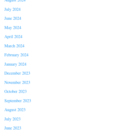
July 2024
June 2024
May 2024
April 2024
March 2024
February 2024
January 2024
December 2023
November 2023
October 2023
September 2023
August 2023
July 2023
June 2023