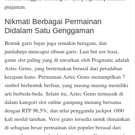
pinjaman.
Nikmati Berbagai Permainan
Didalam Satu Genggaman
Bentuk garis bayar juga semakin beragam, dan
jumlahnya mencapai ribuan garis. Last but not least,
game slot paling yang di tawarkan oleh Pragmatic adalah
Aztec Gems, yang bertemakan berasal dari peradaban
kerajaan kuno. Permainan Aztec Gems menampilkan 7
simbol berbentuk berlian, yang masing-masing memiliki
arti berbeda-beda. Selain itu, Aztec Gems termasuk di
dalam kategori slot online gampang menang bersama
dengan RTP 96,5%, dan nilai pengganda jackpot 1000
kali modal taruhan. Versi gratis tersedia untuk dimainkan
di sebagian besar permainan slot populer berasal dari