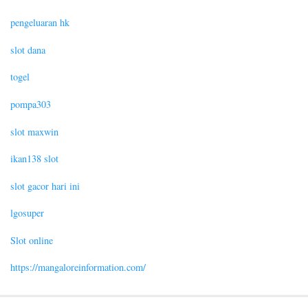
pengeluaran hk
slot dana
togel
pompa303
slot maxwin
ikan138 slot
slot gacor hari ini
lgosuper
Slot online
https://mangaloreinformation.com/