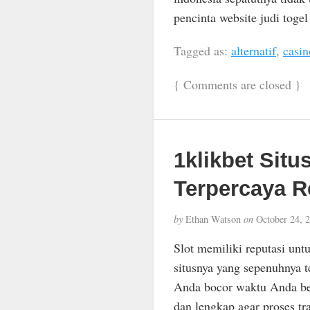
pencinta website judi toge
Tagged as:
alternatif
,
casin
{
Comments are closed
}
1klikbet Situ
Terpercaya R
by
Ethan Watson
on
October 24, 
Slot memiliki reputasi un
situsnya yang sepenuhnya t
Anda bocor waktu Anda ber
dan lengkap agar proses tr