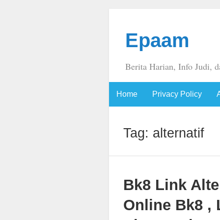
Epaam
Berita Harian, Info Judi, 
Home
Privacy Policy
Tag:
alternatif
Bk8 Link Alt
Online Bk8 , 