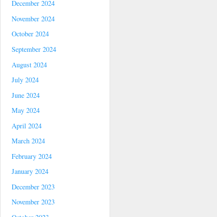
December 2024
November 2024
October 2024
September 2024
August 2024
July 2024
June 2024
May 2024
April 2024
March 2024
February 2024
January 2024
December 2023
November 2023