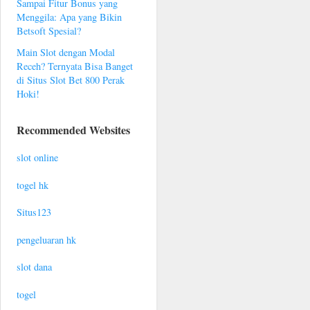
Sampai Fitur Bonus yang
Menggila: Apa yang Bikin
Betsoft Spesial?
Main Slot dengan Modal
Receh? Ternyata Bisa Banget
di Situs Slot Bet 800 Perak
Hoki!
Recommended Websites
slot online
togel hk
Situs123
pengeluaran hk
slot dana
togel