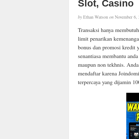
Slot, Casino
by
Ethan Watson
on
November 6, 
Transaksi hanya membutuhk
limit penarikan kemenanga
bonus dan promosi kredit y
senantiasa membantu anda 
maupun non tekhnis. Anda t
mendaftar karena Joindomi
terpercaya yang dijamin 1