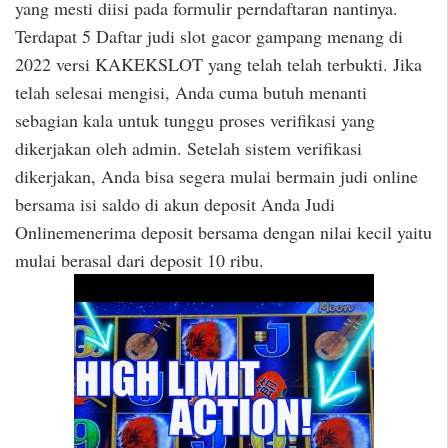
yang mesti diisi pada formulir perndaftaran nantinya.
Terdapat 5 Daftar judi slot gacor gampang menang di
2022 versi KAKEKSLOT yang telah telah terbukti. Jika
telah selesai mengisi, Anda cuma butuh menanti
sebagian kala untuk tunggu proses verifikasi yang
dikerjakan oleh admin. Setelah sistem verifikasi
dikerjakan, Anda bisa segera mulai bermain judi online
bersama isi saldo di akun deposit Anda Judi
Onlinemenerima deposit bersama dengan nilai kecil yaitu
mulai berasal dari deposit 10 ribu.