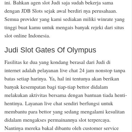
ini. Bahkan agen slot Judi saja sudah bekerja sama
dengan JDB Slots sejak awal berdiri nya perusahaan.
Semua provider yang kami sediakan miliki winrate yang
tinggi buat kamu untuk mengais banyak rejeki dari situs
slot online Indonesia.
Judi Slot Gates Of Olympus
Fasilitas ke dua yang kondang berasal dari Judi di
internet adalah pelayanan live chat 24 jam nonstop tanpa
batas setiap harinya. Ya, hal ini tentunya akan berikan
banyak kesempatan bagi tiap-tiap bettor didalam
melakukan aktivitas bersama dengan bantuan tiada henti-
hentinya. Layanan live chat sendiri berfungsi untuk
membantu para bettor yang sedang mengalami kesulitan
didalam mengakses permainannya slot terpercaya.
Nantinya mereka bakal dibantu oleh customer service