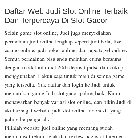
Daftar Web Judi Slot Online Terbaik
Dan Terpercaya Di Slot Gacor
Selain game slot online, Judi juga menyediakan
permainan judi online lengkap seperti judi bola, live
casino online, judi poker online, dan juga togel online.
Semua permainan bisa anda mainkan cuma bersama
dengan modal minimal 20rb deposit pulsa dan cukup
menggunakan 1 akun saja untuk main di semua game
yang tersedia. Yuk daftar dan login ke Judi untuk
memainkan game Judi slot gacor paling baik. Kami
menawarkan banyak variasi slot online, dan bikin Judi di
akui sebagai website judi slot online Indonesia yang
paling berpengaruh.
Pilihlah website judi online yang memang sudah
mempunyai rekam jejak dan review bagus di internet,