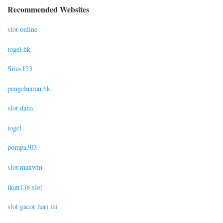
Recommended Websites
slot online
togel hk
Situs123
pengeluaran hk
slot dana
togel
pompa303
slot maxwin
ikan138 slot
slot gacor hari ini