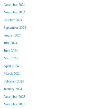
December 2024
November 2024
October 2024
September 2024
August 2024
July 2024
June 2024
May 2024
April 2024
March 2024
February 2024
January 2024
December 2023
November 2023