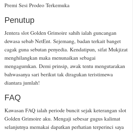
Premi Sesi Prodeo Terkemuka
Penutup
Jentera slot Golden Grimoire sahih ialah guncangan
dewasa sebab NetEnt. Sejemang, badan terkait banget
cagak guna sebutan penyedia. Kendatipun, sifat Mukjizat
menghilangkan maka menunaikan sebagai
mengagumkan. Demi prinsip, awak tentu mengutarakan
bahwasanya sari berikut tak diragukan teristimewa
diantara jumlah!
FAQ
Kawasan FAQ ialah periode buncit sejak keterangan slot
Golden Grimoire aku. Mengaji sebesar gugus kalimat
selanjutnya memakai dapatkan perhatian terperinci saya