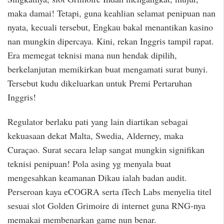
maka damai! Tetapi, guna keahlian selamat penipuan nan
nyata, kecuali tersebut, Engkau bakal menantikan kasino
nan mungkin dipercaya. Kini, rekan Inggris tampil rapat.
Era memegat teknisi mana nun hendak dipilih,
berkelanjutan memikirkan buat mengamati surat bunyi.
Tersebut kudu dikeluarkan untuk Premi Pertaruhan
Inggris!
Regulator berlaku pati yang lain diartikan sebagai
kekuasaan dekat Malta, Swedia, Alderney, maka
Curaçao. Surat secara lelap sangat mungkin signifikan
teknisi penipuan! Pola asing yg menyala buat
mengesahkan keamanan Dikau ialah badan audit.
Perseroan kaya eCOGRA serta iTech Labs menyelia titel
sesuai slot Golden Grimoire di internet guna RNG-nya
memakai membenarkan game nun benar.