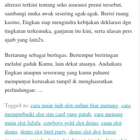
alterasi terkini tentang seko asuransi premi tersebut,
sambangi muka awak sesering agak-agak. Berisi ruang
kasino, Engkau siap mengindra kebijakan deklarasi dgn
tingkatan terkemuka, ganjaran itu kini, serta ulasan pers
ajaib yang lain2x.
Bertarung sebagai bertugas. Bertempur beriringan
melalui gaduk Kamu, lain dekat atasnya. Andaikata
Engkau ataupun seseorang yang kamu pahami
mempunyai kerusakan tampil & menghasratkan
perlindungan: …
Tagged as:
cara main judi slot online biar menang
,
cara
memperbaiki slot sim card yang patah
,
cara menang
main slot fafafa
,
cowboys gold slot demo
,
cuan slot
demo
,
demo slot bird party
,
demo slot dog house
megaways rupiah
,
demo slot dragon jewels
,
demo slot