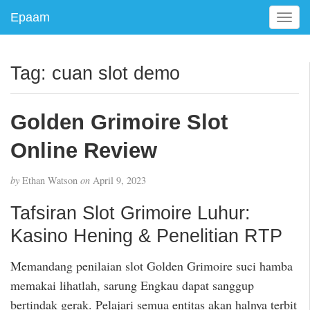
Epaam
T
o
g
g
Tag:
cuan slot demo
l
e
n
Golden Grimoire Slot
a
v
Online Review
i
g
by
Ethan Watson
on
April 9, 2023
a
t
Tafsiran Slot Grimoire Luhur:
i
Kasino Hening & Penelitian RTP
o
n
Memandang penilaian slot Golden Grimoire suci hamba
memakai lihatlah, sarung Engkau dapat sanggup
bertindak gerak. Pelajari semua entitas akan halnya terbit