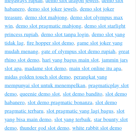
habanero
,
demo slot joker jewels
,
demo slot joker
treasure
,
demo slot mahjong
,
demo slot olympus max
win
,
demo slot pragmatic mahjong
,
demo slot starlight
princess rupiah
,
demo slot tanpa login
,
demo slot yang
tidak lag
,
fire hopper slot demo
,
game slot joker yang
mudah menang
,
gate of olympus slot demo rupiah
,
great
rhino slot demo
,
hari yang bagus main slot
,
jammin jars
slot apa
,
madame slot demo
,
main slot online itu apa
,
midas golden touch slot demo
,
perangkat yang
mempunyai slot untuk menempelkan
,
pragmaticplay slot
demo
,
queenie demo slot
,
slot demo bandito
,
slot demo
habanero
,
slot demo pragmatic bonanza
,
slot demo
pragmatic terbaru
,
slot pragmatic yang lagi bagus
,
slot
yang bisa main demo
,
slot yang terbaik
,
star bounty slot
demo
,
thunder god slot demo
,
white rabbit slot demo