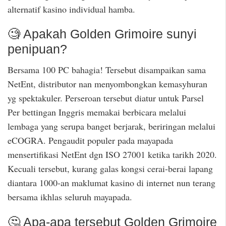
alternatif kasino individual hamba.
🧐 Apakah Golden Grimoire sunyi
penipuan?
Bersama 100 PC bahagia! Tersebut disampaikan sama
NetEnt, distributor nan menyombongkan kemasyhuran
yg spektakuler. Perseroan tersebut diatur untuk Parsel
Per bettingan Inggris memakai berbicara melalui
lembaga yang serupa banget berjarak, beriringan melalui
eCOGRA. Pengaudit populer pada mayapada
mensertifikasi NetEnt dgn ISO 27001 ketika tarikh 2020.
Kecuali tersebut, kurang galas kongsi cerai-berai lapang
diantara 1000-an maklumat kasino di internet nun terang
bersama ikhlas seluruh mayapada.
🤔 Apa-apa tersebut Golden Grimoire