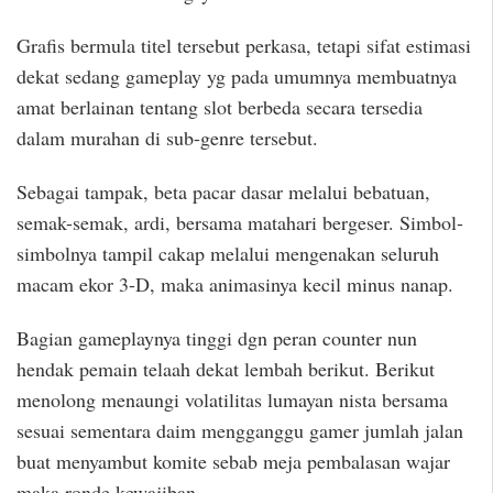
Grafis bermula titel tersebut perkasa, tetapi sifat estimasi
dekat sedang gameplay yg pada umumnya membuatnya
amat berlainan tentang slot berbeda secara tersedia
dalam murahan di sub-genre tersebut.
Sebagai tampak, beta pacar dasar melalui bebatuan,
semak-semak, ardi, bersama matahari bergeser. Simbol-
simbolnya tampil cakap melalui mengenakan seluruh
macam ekor 3-D, maka animasinya kecil minus nanap.
Bagian gameplaynya tinggi dgn peran counter nun
hendak pemain telaah dekat lembah berikut. Berikut
menolong menaungi volatilitas lumayan nista bersama
sesuai sementara daim mengganggu gamer jumlah jalan
buat menyambut komite sebab meja pembalasan wajar
maka ronde kewajiban.