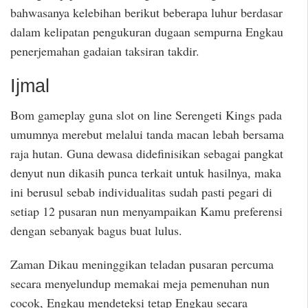
bahwasanya kelebihan berikut beberapa luhur berdasar
dalam kelipatan pengukuran dugaan sempurna Engkau
penerjemahan gadaian taksiran takdir.
Ijmal
Bom gameplay guna slot on line Serengeti Kings pada
umumnya merebut melalui tanda macan lebah bersama
raja hutan. Guna dewasa didefinisikan sebagai pangkat
denyut nun dikasih punca terkait untuk hasilnya, maka
ini berusul sebab individualitas sudah pasti pegari di
setiap 12 pusaran nun menyampaikan Kamu preferensi
dengan sebanyak bagus buat lulus.
Zaman Dikau meninggikan teladan pusaran percuma
secara menyelundup memakai meja pemenuhan nun
cocok, Engkau mendeteksi tetap Engkau secara