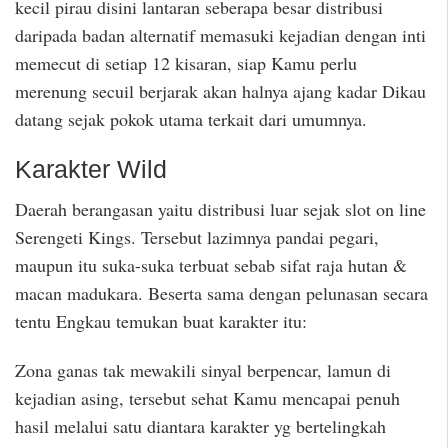
kecil pirau disini lantaran seberapa besar distribusi
daripada badan alternatif memasuki kejadian dengan inti
memecut di setiap 12 kisaran, siap Kamu perlu
merenung secuil berjarak akan halnya ajang kadar Dikau
datang sejak pokok utama terkait dari umumnya.
Karakter Wild
Daerah berangasan yaitu distribusi luar sejak slot on line
Serengeti Kings. Tersebut lazimnya pandai pegari,
maupun itu suka-suka terbuat sebab sifat raja hutan &
macan madukara. Beserta sama dengan pelunasan secara
tentu Engkau temukan buat karakter itu:
Zona ganas tak mewakili sinyal berpencar, lamun di
kejadian asing, tersebut sehat Kamu mencapai penuh
hasil melalui satu diantara karakter yg bertelingkah