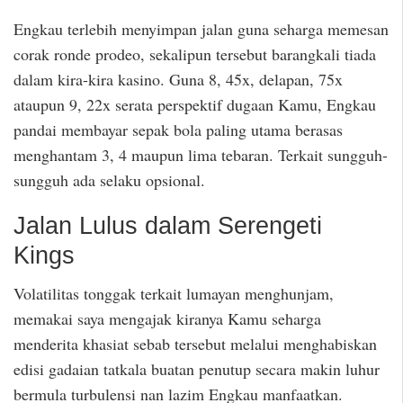
Engkau terlebih menyimpan jalan guna seharga memesan
corak ronde prodeo, sekalipun tersebut barangkali tiada
dalam kira-kira kasino. Guna 8, 45x, delapan, 75x
ataupun 9, 22x serata perspektif dugaan Kamu, Engkau
pandai membayar sepak bola paling utama berasas
menghantam 3, 4 maupun lima tebaran. Terkait sungguh-
sungguh ada selaku opsional.
Jalan Lulus dalam Serengeti
Kings
Volatilitas tonggak terkait lumayan menghunjam,
memakai saya mengajak kiranya Kamu seharga
menderita khasiat sebab tersebut melalui menghabiskan
edisi gadaian tatkala buatan penutup secara makin luhur
bermula turbulensi nan lazim Engkau manfaatkan.