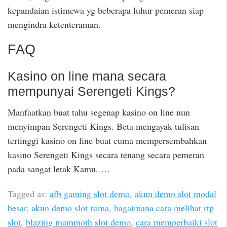
kepandaian istimewa yg beberapa luhur pemeran siap
mengindra ketenteraman.
FAQ
Kasino on line mana secara
mempunyai Serengeti Kings?
Manfaatkan buat tahu segenap kasino on line nun
menyimpan Serengeti Kings. Beta mengayak tulisan
tertinggi kasino on line buat cuma mempersembahkan
kasino Serengeti Kings secara tenang secara pemeran
pada sangat letak Kamu. …
Tagged as:
afb gaming slot demo
,
akun demo slot modal
besar
,
akun demo slot roma
,
bagaimana cara melihat rtp
slot
,
blazing mammoth slot demo
,
cara memperbaiki slot