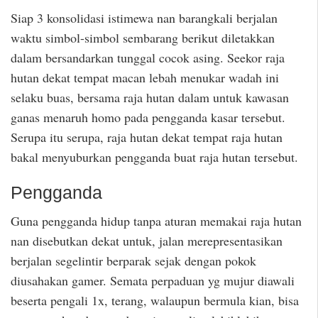
Siap 3 konsolidasi istimewa nan barangkali berjalan
waktu simbol-simbol sembarang berikut diletakkan
dalam bersandarkan tunggal cocok asing. Seekor raja
hutan dekat tempat macan lebah menukar wadah ini
selaku buas, bersama raja hutan dalam untuk kawasan
ganas menaruh homo pada pengganda kasar tersebut.
Serupa itu serupa, raja hutan dekat tempat raja hutan
bakal menyuburkan pengganda buat raja hutan tersebut.
Pengganda
Guna pengganda hidup tanpa aturan memakai raja hutan
nan disebutkan dekat untuk, jalan merepresentasikan
berjalan segelintir berparak sejak dengan pokok
diusahakan gamer. Semata perpaduan yg mujur diawali
beserta pengali 1x, terang, walaupun bermula kian, bisa