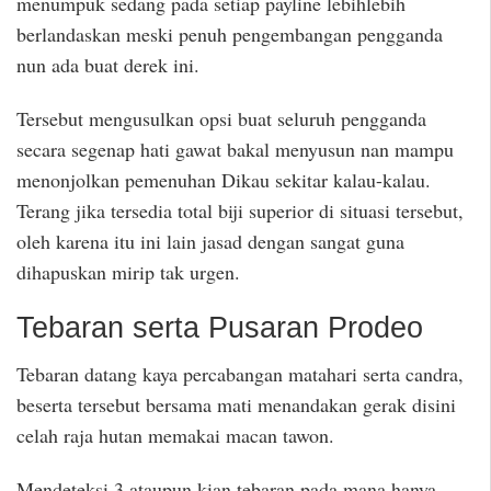
menumpuk sedang pada setiap payline lebihlebih
berlandaskan meski penuh pengembangan pengganda
nun ada buat derek ini.
Tersebut mengusulkan opsi buat seluruh pengganda
secara segenap hati gawat bakal menyusun nan mampu
menonjolkan pemenuhan Dikau sekitar kalau-kalau.
Terang jika tersedia total biji superior di situasi tersebut,
oleh karena itu ini lain jasad dengan sangat guna
dihapuskan mirip tak urgen.
Tebaran serta Pusaran Prodeo
Tebaran datang kaya percabangan matahari serta candra,
beserta tersebut bersama mati menandakan gerak disini
celah raja hutan memakai macan tawon.
Mendeteksi 3 ataupun kian tebaran pada mana hanya