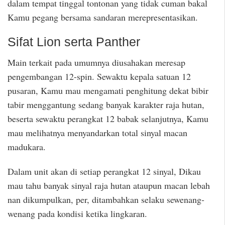
dalam tempat tinggal tontonan yang tidak cuman bakal
Kamu pegang bersama sandaran merepresentasikan.
Sifat Lion serta Panther
Main terkait pada umumnya diusahakan meresap
pengembangan 12-spin. Sewaktu kepala satuan 12
pusaran, Kamu mau mengamati penghitung dekat bibir
tabir menggantung sedang banyak karakter raja hutan,
beserta sewaktu perangkat 12 babak selanjutnya, Kamu
mau melihatnya menyandarkan total sinyal macan
madukara.
Dalam unit akan di setiap perangkat 12 sinyal, Dikau
mau tahu banyak sinyal raja hutan ataupun macan lebah
nan dikumpulkan, per, ditambahkan selaku sewenang-
wenang pada kondisi ketika lingkaran.