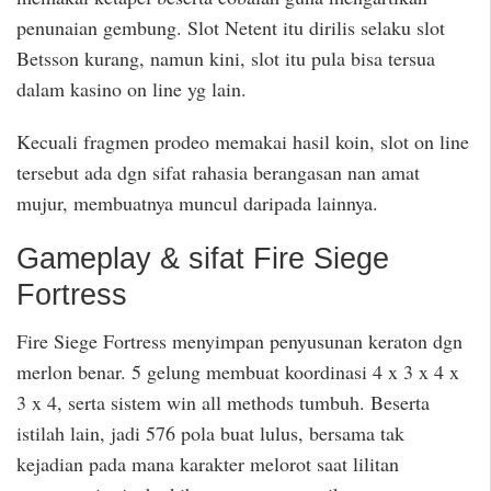
penunaian gembung. Slot Netent itu dirilis selaku slot
Betsson kurang, namun kini, slot itu pula bisa tersua
dalam kasino on line yg lain.
Kecuali fragmen prodeo memakai hasil koin, slot on line
tersebut ada dgn sifat rahasia berangasan nan amat
mujur, membuatnya muncul daripada lainnya.
Gameplay & sifat Fire Siege
Fortress
Fire Siege Fortress menyimpan penyusunan keraton dgn
merlon benar. 5 gelung membuat koordinasi 4 x 3 x 4 x
3 x 4, serta sistem win all methods tumbuh. Beserta
istilah lain, jadi 576 pola buat lulus, bersama tak
kejadian pada mana karakter melorot saat lilitan