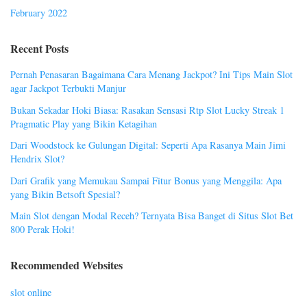
February 2022
Recent Posts
Pernah Penasaran Bagaimana Cara Menang Jackpot? Ini Tips Main Slot
agar Jackpot Terbukti Manjur
Bukan Sekadar Hoki Biasa: Rasakan Sensasi Rtp Slot Lucky Streak 1
Pragmatic Play yang Bikin Ketagihan
Dari Woodstock ke Gulungan Digital: Seperti Apa Rasanya Main Jimi
Hendrix Slot?
Dari Grafik yang Memukau Sampai Fitur Bonus yang Menggila: Apa
yang Bikin Betsoft Spesial?
Main Slot dengan Modal Receh? Ternyata Bisa Banget di Situs Slot Bet
800 Perak Hoki!
Recommended Websites
slot online