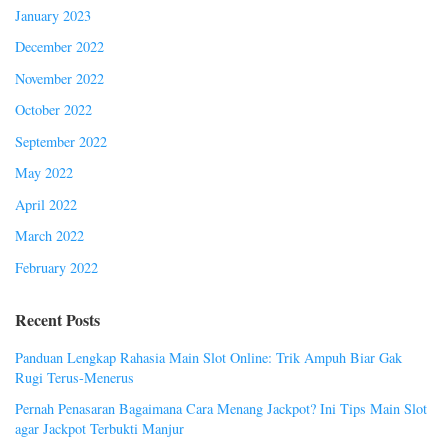
January 2023
December 2022
November 2022
October 2022
September 2022
May 2022
April 2022
March 2022
February 2022
Recent Posts
Panduan Lengkap Rahasia Main Slot Online: Trik Ampuh Biar Gak
Rugi Terus-Menerus
Pernah Penasaran Bagaimana Cara Menang Jackpot? Ini Tips Main Slot
agar Jackpot Terbukti Manjur