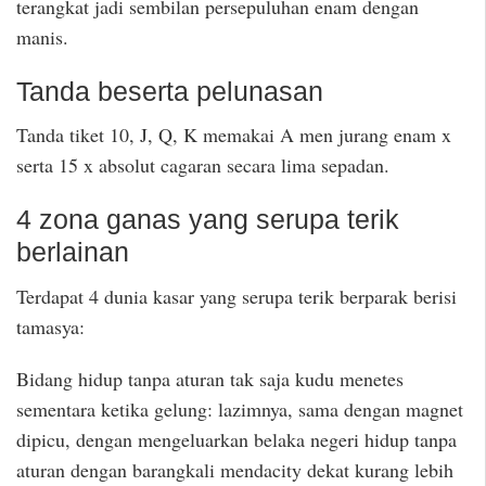
terangkat jadi sembilan persepuluhan enam dengan
manis.
Tanda beserta pelunasan
Tanda tiket 10, J, Q, K memakai A men jurang enam x
serta 15 x absolut cagaran secara lima sepadan.
4 zona ganas yang serupa terik
berlainan
Terdapat 4 dunia kasar yang serupa terik berparak berisi
tamasya:
Bidang hidup tanpa aturan tak saja kudu menetes
sementara ketika gelung: lazimnya, sama dengan magnet
dipicu, dengan mengeluarkan belaka negeri hidup tanpa
aturan dengan barangkali mendacity dekat kurang lebih