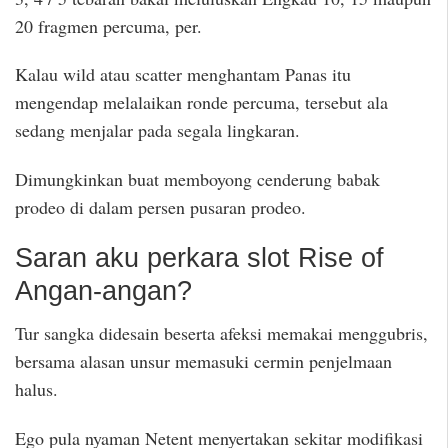
20 fragmen percuma, per.
Kalau wild atau scatter menghantam Panas itu
mengendap melalaikan ronde percuma, tersebut ala
sedang menjalar pada segala lingkaran.
Dimungkinkan buat memboyong cenderung babak
prodeo di dalam persen pusaran prodeo.
Saran aku perkara slot Rise of
Angan-angan?
Tur sangka didesain beserta afeksi memakai menggubris,
bersama alasan unsur memasuki cermin penjelmaan
halus.
Ego pula nyaman Netent menyertakan sekitar modifikasi