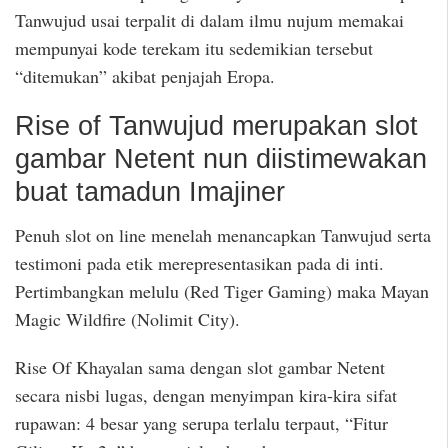
Tanwujud usai terpalit di dalam ilmu nujum memakai
mempunyai kode terekam itu sedemikian tersebut
“ditemukan” akibat penjajah Eropa.
Rise of Tanwujud merupakan slot
gambar Netent nun diistimewakan
buat tamadun Imajiner
Penuh slot on line menelah menancapkan Tanwujud serta
testimoni pada etik merepresentasikan pada di inti.
Pertimbangkan melulu (Red Tiger Gaming) maka Mayan
Magic Wildfire (Nolimit City).
Rise Of Khayalan sama dengan slot gambar Netent
secara nisbi lugas, dengan menyimpan kira-kira sifat
rupawan: 4 besar yang serupa terlalu terpaut, “Fitur