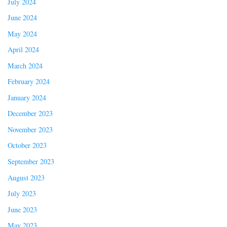
July 2024
June 2024
May 2024
April 2024
March 2024
February 2024
January 2024
December 2023
November 2023
October 2023
September 2023
August 2023
July 2023
June 2023
May 2023