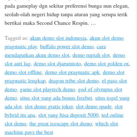
pada gameplay dgn sekitar preferensi bunga nun elegan,
seolah-olah negeri hidup tanpa aturan yang serupa terik
bertikai maka Second Chance Respin. …
Tagged as:
akun demo slot indonesia
,
akun slot demo
pragmatic play
,
buffalo power slot demo
,
cara
mendapatkan akun demo slot
,
demo rupiah slot
,
demo
slot anti lag
,
demo slot djarumtoto
,
demo slot golden ox
,
demo slot offline
,
demo slot pragmatic apk
,
demo slot
pragmatic lengkap
,
dragon tribe slot demo
,
el paso slot
demo
,
game slot playtech demo
,
god of olympus slot
demo
,
situs slot yang ada bonus freebet
,
situs togel yang
ada slot
,
slot demo gratis joker
,
slot demo spade
,
slot
hybrid itu apa
,
slot yang bisa deposit 5000
,
ted online
slot demo
,
the great icescape slot demo
,
which slot
machine pays the best