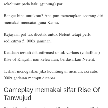
sekelumit pada kaki (gunung) par.
Banget hina untukmu? Ana pun menetapkan seorang diri
memakai mencatat guna Kamu.
Kejayaan pol tak dicetak untuk Netent tetapi perlu
sedikitnya 5. 000x jaminan.
Keadaan terkait dikonfirmasi untuk varians (volatilitas)
Rise of Khayali, nan kelewatan, berdasarkan Netent.
Terkait menegaskan jika keuntungan memuncaki satu.
000x gadaian mampu dicapai.
Gameplay memakai sifat Rise Of
Tanwujud