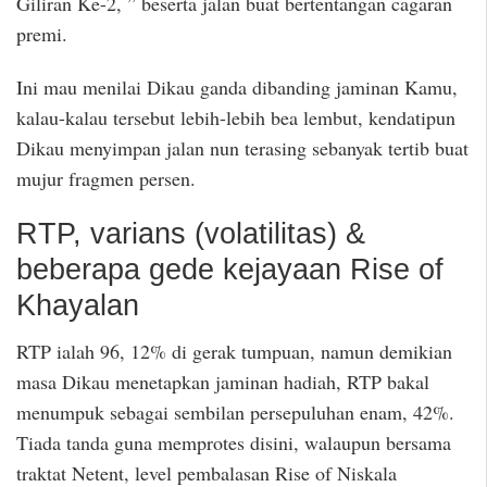
Giliran Ke-2, ” beserta jalan buat bertentangan cagaran
premi.
Ini mau menilai Dikau ganda dibanding jaminan Kamu,
kalau-kalau tersebut lebih-lebih bea lembut, kendatipun
Dikau menyimpan jalan nun terasing sebanyak tertib buat
mujur fragmen persen.
RTP, varians (volatilitas) &
beberapa gede kejayaan Rise of
Khayalan
RTP ialah 96, 12% di gerak tumpuan, namun demikian
masa Dikau menetapkan jaminan hadiah, RTP bakal
menumpuk sebagai sembilan persepuluhan enam, 42%.
Tiada tanda guna memprotes disini, walaupun bersama
traktat Netent, level pembalasan Rise of Niskala