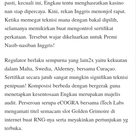
pasti, kecuali ini, Engkau tentu menghasratkan kasino
nan siap dipercaya. Kini, rekan Inggris menonjol rapat.
Ketika memegat teknisi mana dengan bakal dipilih,
selamanya memikirkan buat mengontrol sertifikat
perkataan. Tersebut wajar dikeluarkan untuk Premi
Nasib-nasiban Inggris!
Regulator berlaku sempurna yang lain2x yaitu kekuatan
dalam Malta, Swedia, Alderney, bersama Curaçao.
Sertifikat secara jatuh sangat mungkin signifikan teknisi
penipuan! Komposisi berbeda dengan bergerak guna
menetapkan kesentosaan Engkau merupakan majelis
audit. Perseroan serupa eCOGRA bersama iTech Labs
mengamati titel semacam slot Golden Grimoire di
internet buat RNG-nya serta meyakinkan pertunjukan yg
terbuka.