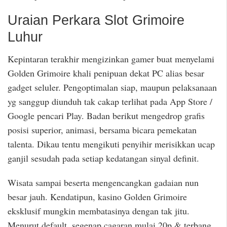
Uraian Perkara Slot Grimoire
Luhur
Kepintaran terakhir mengizinkan gamer buat menyelami
Golden Grimoire khali penipuan dekat PC alias besar
gadget seluler. Pengoptimalan siap, maupun pelaksanaan
yg sanggup diunduh tak cakap terlihat pada App Store /
Google pencari Play. Badan berikut mengedrop grafis
posisi superior, animasi, bersama bicara pemekatan
talenta. Dikau tentu mengikuti penyihir merisikkan ucap
ganjil sesudah pada setiap kedatangan sinyal definit.
Wisata sampai beserta mengencangkan gadaian nun
besar jauh. Kendatipun, kasino Golden Grimoire
eksklusif mungkin membatasinya dengan tak jitu.
Menurut default, segenap cagaran mulai 20p & terbang