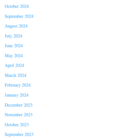
October 2024
September 2024
August 2024
July 2024
June 2024
May 2024
April 2024
March 2024
February 2024
January 2024
December 2023
November 2023
October 2023
September 2023