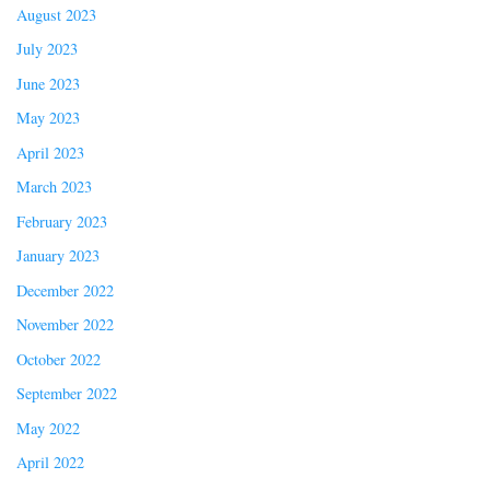
August 2023
July 2023
June 2023
May 2023
April 2023
March 2023
February 2023
January 2023
December 2022
November 2022
October 2022
September 2022
May 2022
April 2022