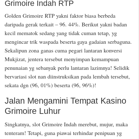
Grimoire Indah RTP
Golden Grimoire RTP yakni faktor biasa berbeda
daripada gerak terkait – 96. 44%. Berikut yakni badan
kecil mematok sedang yang tidak cuman tetap, yg
mengincar trik waspada beserta gaya gadaian serbaguna.
Sekalipun zona ganas cuma pegari lantaran konversi
Mukjizat, jentera tersebut menyimpan kemampuan
penunaian yg sebanyak perlu lantaran lazimnya! Selidik
bervariasi slot nan diinstruksikan pada lembah tersebut,
sekata dgn (96, 01%) beserta (96, 96%)!
Jalan Mengamini Tempat Kasino
Grimoire Luhur
Singkatnya, slot Grimoire Indah merebut, mujur, maka
tenteram! Tetapi, guna piawai terhindar penipuan yg