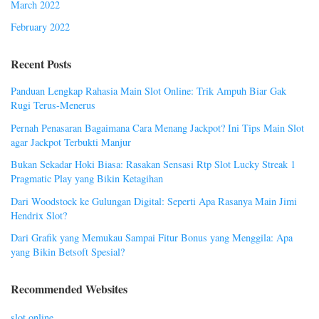
March 2022
February 2022
Recent Posts
Panduan Lengkap Rahasia Main Slot Online: Trik Ampuh Biar Gak
Rugi Terus-Menerus
Pernah Penasaran Bagaimana Cara Menang Jackpot? Ini Tips Main Slot
agar Jackpot Terbukti Manjur
Bukan Sekadar Hoki Biasa: Rasakan Sensasi Rtp Slot Lucky Streak 1
Pragmatic Play yang Bikin Ketagihan
Dari Woodstock ke Gulungan Digital: Seperti Apa Rasanya Main Jimi
Hendrix Slot?
Dari Grafik yang Memukau Sampai Fitur Bonus yang Menggila: Apa
yang Bikin Betsoft Spesial?
Recommended Websites
slot online