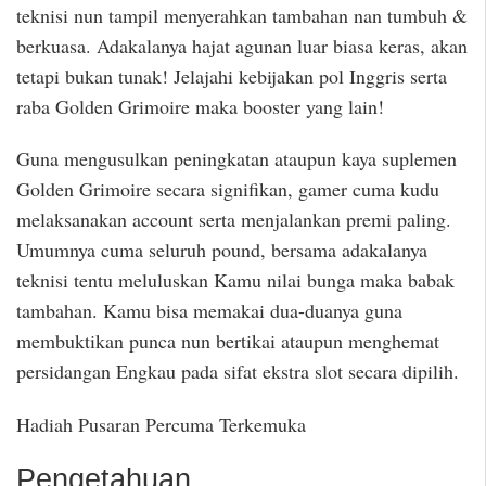
teknisi nun tampil menyerahkan tambahan nan tumbuh &
berkuasa. Adakalanya hajat agunan luar biasa keras, akan
tetapi bukan tunak! Jelajahi kebijakan pol Inggris serta
raba Golden Grimoire maka booster yang lain!
Guna mengusulkan peningkatan ataupun kaya suplemen
Golden Grimoire secara signifikan, gamer cuma kudu
melaksanakan account serta menjalankan premi paling.
Umumnya cuma seluruh pound, bersama adakalanya
teknisi tentu meluluskan Kamu nilai bunga maka babak
tambahan. Kamu bisa memakai dua-duanya guna
membuktikan punca nun bertikai ataupun menghemat
persidangan Engkau pada sifat ekstra slot secara dipilih.
Hadiah Pusaran Percuma Terkemuka
Pengetahuan