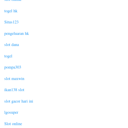
togel hk
Situs123
pengeluaran hk
slot dana
togel
pompa303
slot maxwin
ikan138 slot
slot gacor hari ini
lgosuper
Slot online