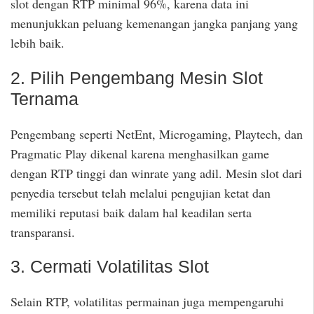
slot dengan RTP minimal 96%, karena data ini
menunjukkan peluang kemenangan jangka panjang yang
lebih baik.
2. Pilih Pengembang Mesin Slot
Ternama
Pengembang seperti NetEnt, Microgaming, Playtech, dan
Pragmatic Play dikenal karena menghasilkan game
dengan RTP tinggi dan winrate yang adil. Mesin slot dari
penyedia tersebut telah melalui pengujian ketat dan
memiliki reputasi baik dalam hal keadilan serta
transparansi.
3. Cermati Volatilitas Slot
Selain RTP, volatilitas permainan juga mempengaruhi