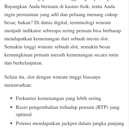
Bayangkan Anda bermain di kasino fisik; tentu Anda
ingin permainan yang adil dan peluang menang cukup
besar, bukan? Di dunia digital, terminologi winrate
menjadi indikator seberapa sering pemain bisa berharap
mendapatkan kemenangan dari sebuah mesin slot.
Semakin tinggi winrate sebuah slot, semakin besar
kemungkinan pemain meraih kemenangan secara rutin
dan berkelanjutan.
Selain itu, slot dengan winrate tinggi biasanya
menawarkan:
Frekuensi kemenangan yang lebih sering
Rasio pengembalian terhadap pemain (RTP) yang
optimal
Potensi mendapatkan jackpot dalam jangka panjang