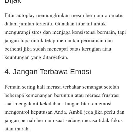
Bijak
Fitur autoplay memungkinkan mesin bermain otomatis
dalam jumlah tertentu. Gunakan fitur ini untuk
mengurangi stres dan menjaga konsistensi bermain, tapi
jangan lupa untuk tetap memantau permainan dan
berhenti jika sudah mencapai batas kerugian atau
keuntungan yang ditargetkan.
4. Jangan Terbawa Emosi
Pemain sering kali merasa terbakar semangat setelah
beberapa kemenangan beruntun atau merasa frustrasi
saat mengalami kekalahan. Jangan biarkan emosi
mengontrol keputusan Anda. Ambil jeda jika perlu dan
jangan pernah bermain saat sedang merasa tidak fokus
atau marah.