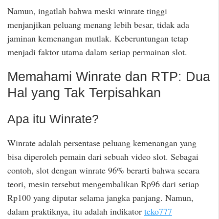
Namun, ingatlah bahwa meski winrate tinggi
menjanjikan peluang menang lebih besar, tidak ada
jaminan kemenangan mutlak. Keberuntungan tetap
menjadi faktor utama dalam setiap permainan slot.
Memahami Winrate dan RTP: Dua
Hal yang Tak Terpisahkan
Apa itu Winrate?
Winrate adalah persentase peluang kemenangan yang
bisa diperoleh pemain dari sebuah video slot. Sebagai
contoh, slot dengan winrate 96% berarti bahwa secara
teori, mesin tersebut mengembalikan Rp96 dari setiap
Rp100 yang diputar selama jangka panjang. Namun,
dalam praktiknya, itu adalah indikator
teko777