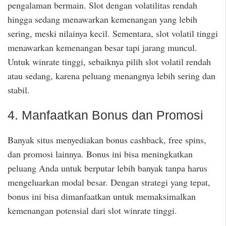
pengalaman bermain. Slot dengan volatilitas rendah
hingga sedang menawarkan kemenangan yang lebih
sering, meski nilainya kecil. Sementara, slot volatil tinggi
menawarkan kemenangan besar tapi jarang muncul.
Untuk winrate tinggi, sebaiknya pilih slot volatil rendah
atau sedang, karena peluang menangnya lebih sering dan
stabil.
4. Manfaatkan Bonus dan Promosi
Banyak situs menyediakan bonus cashback, free spins,
dan promosi lainnya. Bonus ini bisa meningkatkan
peluang Anda untuk berputar lebih banyak tanpa harus
mengeluarkan modal besar. Dengan strategi yang tepat,
bonus ini bisa dimanfaatkan untuk memaksimalkan
kemenangan potensial dari slot winrate tinggi.