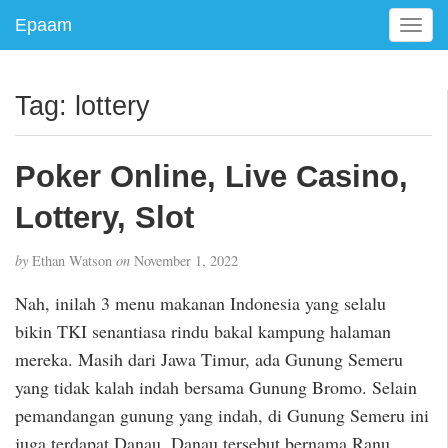
Epaam
T
o
g
g
Tag:
lottery
l
e
n
Poker Online, Live Casino,
a
v
Lottery, Slot
i
g
by
Ethan Watson
on
November 1, 2022
a
t
Nah, inilah 3 menu makanan Indonesia yang selalu
i
bikin TKI senantiasa rindu bakal kampung halaman
o
mereka. Masih dari Jawa Timur, ada Gunung Semeru
n
yang tidak kalah indah bersama Gunung Bromo. Selain
pemandangan gunung yang indah, di Gunung Semeru ini
juga terdapat Danau. Danau tersebut bernama Ranu