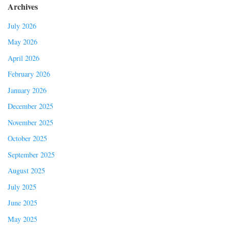
Archives
July 2026
May 2026
April 2026
February 2026
January 2026
December 2025
November 2025
October 2025
September 2025
August 2025
July 2025
June 2025
May 2025