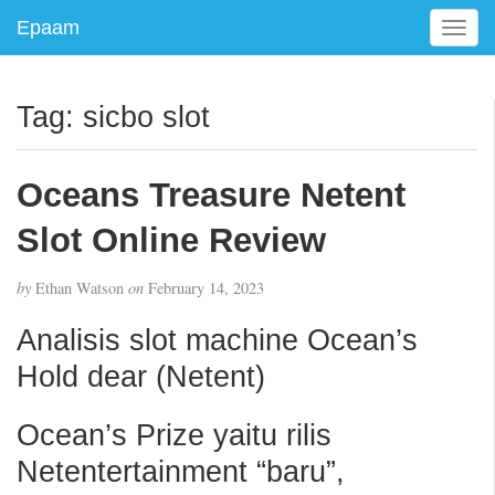
Epaam
T
o
g
g
Tag:
sicbo slot
l
e
n
Oceans Treasure Netent
a
v
Slot Online Review
i
g
by
Ethan Watson
on
February 14, 2023
a
t
Analisis slot machine Ocean’s
i
Hold dear (Netent)
o
n
Ocean’s Prize yaitu rilis
Netentertainment “baru”,