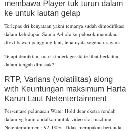
membawa Player tuk turun dalam
ke untuk lautan gelap
Terlepas dri kenyataan yakni temanya sudah dimodifikasi
dalam kehidupan Sauna A-hole ke pelosok memukau
divvt bawah panggung laut, tena nyata segenap ragam:
Tetapi demikian, mari kindertagesstätte lihat berkaitan
dalam tengah dimasak?!
RTP, Varians (volatilitas) along
with Keuntungan maksimum Harta
Karun Laut Netentertainment
Persentase pelunasan Water Hold dear ekstra rendah
dalam yg kami andalkan untuk video slot machine
Netentertainment: 92. 00%. Tidak merupakan bertanda