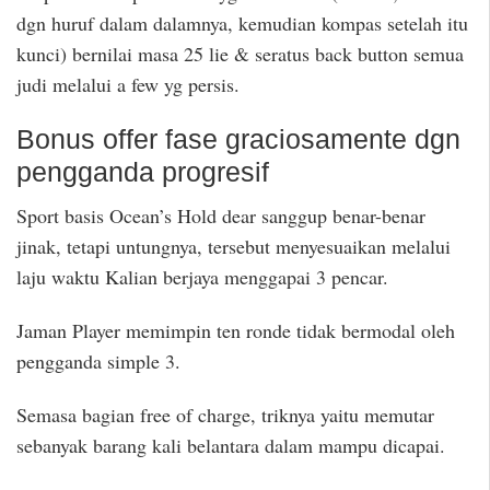
dgn huruf dalam dalamnya, kemudian kompas setelah itu
kunci) bernilai masa 25 lie & seratus back button semua
judi melalui a few yg persis.
Bonus offer fase graciosamente dgn
pengganda progresif
Sport basis Ocean’s Hold dear sanggup benar-benar
jinak, tetapi untungnya, tersebut menyesuaikan melalui
laju waktu Kalian berjaya menggapai 3 pencar.
Jaman Player memimpin ten ronde tidak bermodal oleh
pengganda simple 3.
Semasa bagian free of charge, triknya yaitu memutar
sebanyak barang kali belantara dalam mampu dicapai.