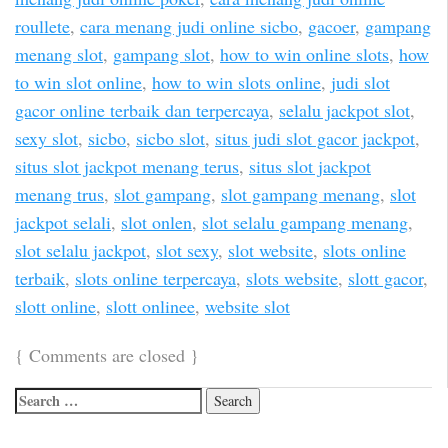
roullete
,
cara menang judi online sicbo
,
gacoer
,
gampang
menang slot
,
gampang slot
,
how to win online slots
,
how
to win slot online
,
how to win slots online
,
judi slot
gacor online terbaik dan terpercaya
,
selalu jackpot slot
,
sexy slot
,
sicbo
,
sicbo slot
,
situs judi slot gacor jackpot
,
situs slot jackpot menang terus
,
situs slot jackpot
menang trus
,
slot gampang
,
slot gampang menang
,
slot
jackpot selali
,
slot onlen
,
slot selalu gampang menang
,
slot selalu jackpot
,
slot sexy
,
slot website
,
slots online
terbaik
,
slots online terpercaya
,
slots website
,
slott gacor
,
slott online
,
slott onlinee
,
website slot
{
Comments are closed
}