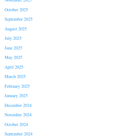
October 2025
September 2025
August 2025
July 2025
June 2025
May 2025
April 2025
March 2025
February 2025
January 2025
December 2024
November 2024
October 2024
September 2024