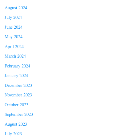
August 2024
July 2024
June 2024
May 2024
April 2024
March 2024
February 2024
January 2024
December 2023
November 2023
October 2023
September 2023
August 2023
July 2023