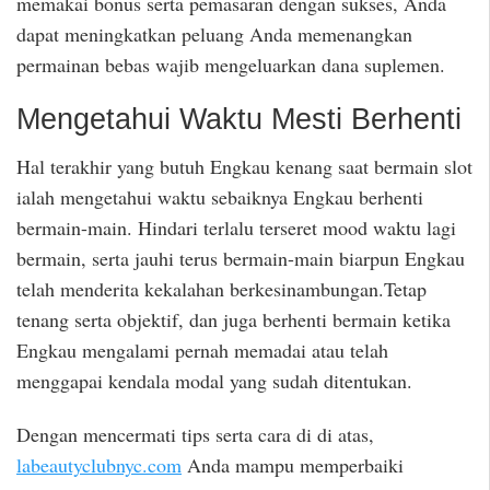
memakai bonus serta pemasaran dengan sukses, Anda
dapat meningkatkan peluang Anda memenangkan
permainan bebas wajib mengeluarkan dana suplemen.
Mengetahui Waktu Mesti Berhenti
Hal terakhir yang butuh Engkau kenang saat bermain slot
ialah mengetahui waktu sebaiknya Engkau berhenti
bermain-main. Hindari terlalu terseret mood waktu lagi
bermain, serta jauhi terus bermain-main biarpun Engkau
telah menderita kekalahan berkesinambungan.Tetap
tenang serta objektif, dan juga berhenti bermain ketika
Engkau mengalami pernah memadai atau telah
menggapai kendala modal yang sudah ditentukan.
Dengan mencermati tips serta cara di di atas,
labeautyclubnyc.com
Anda mampu memperbaiki