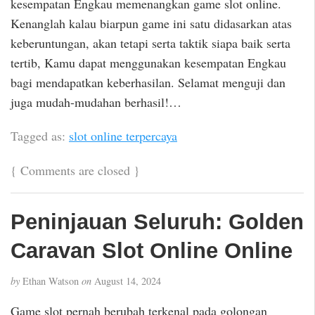
kesempatan Engkau memenangkan game slot online.
Kenanglah kalau biarpun game ini satu didasarkan atas
keberuntungan, akan tetapi serta taktik siapa baik serta
tertib, Kamu dapat menggunakan kesempatan Engkau
bagi mendapatkan keberhasilan. Selamat menguji dan
juga mudah-mudahan berhasil!…
Tagged as:
slot online terpercaya
{
Comments are closed
}
Peninjauan Seluruh: Golden
Caravan Slot Online Online
by
Ethan Watson
on
August 14, 2024
Game slot pernah berubah terkenal pada golongan