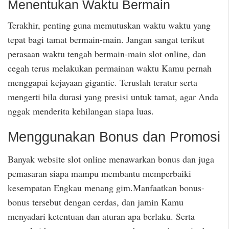
Menentukan Waktu Bermain
Terakhir, penting guna memutuskan waktu waktu yang
tepat bagi tamat bermain-main. Jangan sangat terikut
perasaan waktu tengah bermain-main slot online, dan
cegah terus melakukan permainan waktu Kamu pernah
menggapai kejayaan gigantic. Teruslah teratur serta
mengerti bila durasi yang presisi untuk tamat, agar Anda
nggak menderita kehilangan siapa luas.
Menggunakan Bonus dan Promosi
Banyak website slot online menawarkan bonus dan juga
pemasaran siapa mampu membantu memperbaiki
kesempatan Engkau menang gim.Manfaatkan bonus-
bonus tersebut dengan cerdas, dan jamin Kamu
menyadari ketentuan dan aturan apa berlaku. Serta