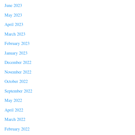
June 2023
May 2023
April 2023
March 2023
February 2023
January 2023
December 2022
November 2022
October 2022
September 2022
May 2022
April 2022
March 2022
February 2022