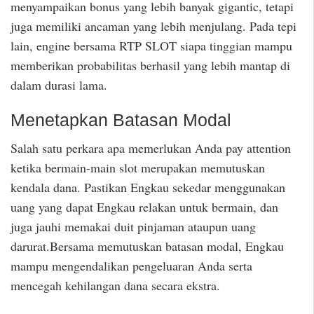
menyampaikan bonus yang lebih banyak gigantic, tetapi
juga memiliki ancaman yang lebih menjulang. Pada tepi
lain, engine bersama RTP SLOT siapa tinggian mampu
memberikan probabilitas berhasil yang lebih mantap di
dalam durasi lama.
Menetapkan Batasan Modal
Salah satu perkara apa memerlukan Anda pay attention
ketika bermain-main slot merupakan memutuskan
kendala dana. Pastikan Engkau sekedar menggunakan
uang yang dapat Engkau relakan untuk bermain, dan
juga jauhi memakai duit pinjaman ataupun uang
darurat.Bersama memutuskan batasan modal, Engkau
mampu mengendalikan pengeluaran Anda serta
mencegah kehilangan dana secara ekstra.