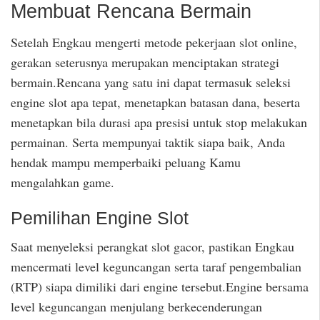
Membuat Rencana Bermain
Setelah Engkau mengerti metode pekerjaan slot online,
gerakan seterusnya merupakan menciptakan strategi
bermain.Rencana yang satu ini dapat termasuk seleksi
engine slot apa tepat, menetapkan batasan dana, beserta
menetapkan bila durasi apa presisi untuk stop melakukan
permainan. Serta mempunyai taktik siapa baik, Anda
hendak mampu memperbaiki peluang Kamu
mengalahkan game.
Pemilihan Engine Slot
Saat menyeleksi perangkat slot gacor, pastikan Engkau
mencermati level keguncangan serta taraf pengembalian
(RTP) siapa dimiliki dari engine tersebut.Engine bersama
level keguncangan menjulang berkecenderungan