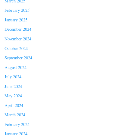
March 2025
February 2025
January 2025
December 2024
November 2024
October 2024
September 2024
August 2024
July 2024
June 2024
May 2024
April 2024
March 2024
February 2024
January 2024