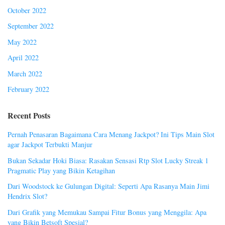
October 2022
September 2022
May 2022
April 2022
March 2022
February 2022
Recent Posts
Pernah Penasaran Bagaimana Cara Menang Jackpot? Ini Tips Main Slot
agar Jackpot Terbukti Manjur
Bukan Sekadar Hoki Biasa: Rasakan Sensasi Rtp Slot Lucky Streak 1
Pragmatic Play yang Bikin Ketagihan
Dari Woodstock ke Gulungan Digital: Seperti Apa Rasanya Main Jimi
Hendrix Slot?
Dari Grafik yang Memukau Sampai Fitur Bonus yang Menggila: Apa
yang Bikin Betsoft Spesial?