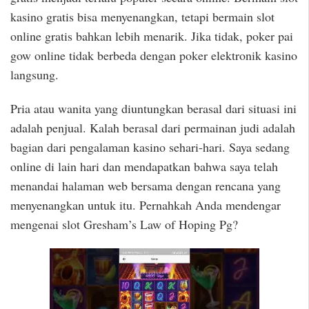
kasino gratis bisa menyenangkan, tetapi bermain slot
online gratis bahkan lebih menarik. Jika tidak, poker pai
gow online tidak berbeda dengan poker elektronik kasino
langsung.
Pria atau wanita yang diuntungkan berasal dari situasi ini
adalah penjual. Kalah berasal dari permainan judi adalah
bagian dari pengalaman kasino sehari-hari. Saya sedang
online di lain hari dan mendapatkan bahwa saya telah
menandai halaman web bersama dengan rencana yang
menyenangkan untuk itu. Pernahkah Anda mendengar
mengenai slot Gresham’s Law of Hoping Pg?