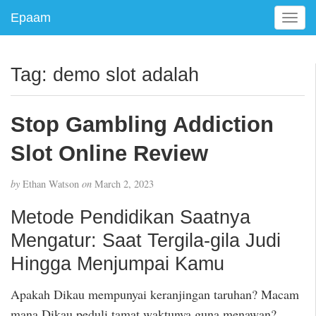
Epaam
T
o
g
g
Tag:
demo slot adalah
l
e
n
Stop Gambling Addiction
a
v
Slot Online Review
i
g
by
Ethan Watson
on
March 2, 2023
a
t
Metode Pendidikan Saatnya
i
Mengatur: Saat Tergila-gila Judi
o
n
Hingga Menjumpai Kamu
Apakah Dikau mempunyai keranjingan taruhan? Macam
mana Dikau peduli tamat waktunya guna menawan?