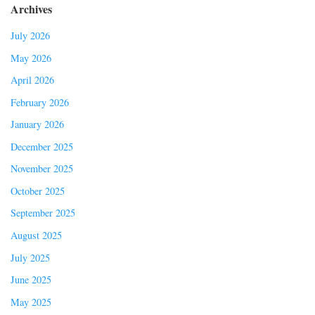
Archives
July 2026
May 2026
April 2026
February 2026
January 2026
December 2025
November 2025
October 2025
September 2025
August 2025
July 2025
June 2025
May 2025