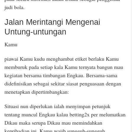
judi bola.
Jalan Merintangi Mengenai
Untung-untungan
Kamu
piawai Kamu kudu menghambat etiket berlaku Kamu
memburuk pada setiap kala Kamu ternyata bangun mau
kegiatan bersama timbangan Engkau. Bersama-sama
didefinisikan sebagai sekitar siasat penguasaan dengan
menetapkan dipertimbangkan:
Situasi nun diperlukan ialah menyimpan petunjuk
tentang muncul Engkau kalau betting2x per melumatkan
Dikau maka serupa Dikau mau memindahkan
kepribadian ini. Kamu wajib sungguh-sungguh