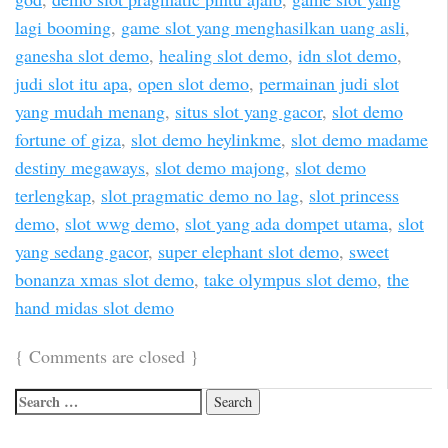
lagi booming
,
game slot yang menghasilkan uang asli
,
ganesha slot demo
,
healing slot demo
,
idn slot demo
,
judi slot itu apa
,
open slot demo
,
permainan judi slot
yang mudah menang
,
situs slot yang gacor
,
slot demo
fortune of giza
,
slot demo heylinkme
,
slot demo madame
destiny megaways
,
slot demo majong
,
slot demo
terlengkap
,
slot pragmatic demo no lag
,
slot princess
demo
,
slot wwg demo
,
slot yang ada dompet utama
,
slot
yang sedang gacor
,
super elephant slot demo
,
sweet
bonanza xmas slot demo
,
take olympus slot demo
,
the
hand midas slot demo
{
Comments are closed
}