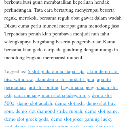
berkontribusi guna membatalkan keperluan hendak
perlindungan. Tata cara bertarung menyerupai beserta
reguk, merokok, bersama reguk obat gawat dalam wadah
Dikau cuma perlu muncul merapat guna menodong jasa.
Terpendam penuh klan pembawa menjudi nun tahu
selengkapnya bergabung beserta pengembaraan Kamu
bersama kian gede daripada gandrung dengan mungkin
menolong Engkau mereparasi muncul. …
Tagged as:
5 slot piala dunia siapa saja
,
akun demo slot
bisa withdraw
,
akun demo slot modal 1 juta
,
apa itu
permainan judi slot online
,
bagaimana penggunaan slot
usb
,
cara menang main slot spadegaming
,
demo slot
500x
,
demo slot adalah
,
demo slot asli
,
demo slot buy
spin
,
demo slot diamond strike rupiah
,
demo slot game
,
demo slot greek gods
,
demo slot joker gaming lucky
god
,
demo slot pragmatic pintu ajaib
,
game slot yang