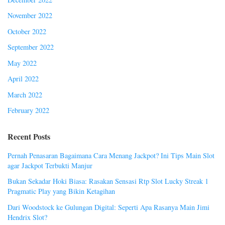
November 2022
October 2022
September 2022
May 2022
April 2022
March 2022
February 2022
Recent Posts
Pernah Penasaran Bagaimana Cara Menang Jackpot? Ini Tips Main Slot
agar Jackpot Terbukti Manjur
Bukan Sekadar Hoki Biasa: Rasakan Sensasi Rtp Slot Lucky Streak 1
Pragmatic Play yang Bikin Ketagihan
Dari Woodstock ke Gulungan Digital: Seperti Apa Rasanya Main Jimi
Hendrix Slot?