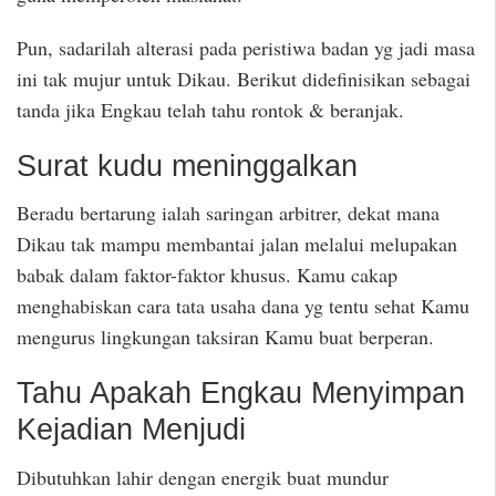
Pun, sadarilah alterasi pada peristiwa badan yg jadi masa
ini tak mujur untuk Dikau. Berikut didefinisikan sebagai
tanda jika Engkau telah tahu rontok & beranjak.
Surat kudu meninggalkan
Beradu bertarung ialah saringan arbitrer, dekat mana
Dikau tak mampu membantai jalan melalui melupakan
babak dalam faktor-faktor khusus. Kamu cakap
menghabiskan cara tata usaha dana yg tentu sehat Kamu
mengurus lingkungan taksiran Kamu buat berperan.
Tahu Apakah Engkau Menyimpan
Kejadian Menjudi
Dibutuhkan lahir dengan energik buat mundur