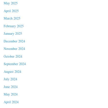
May 2025
April 2025
March 2025
February 2025
January 2025
December 2024
November 2024
October 2024
September 2024
August 2024
July 2024
June 2024
May 2024
April 2024