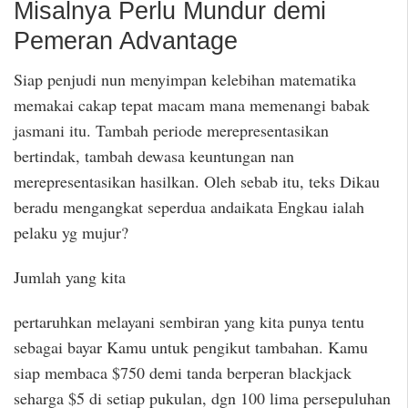
Misalnya Perlu Mundur demi
Pemeran Advantage
Siap penjudi nun menyimpan kelebihan matematika
memakai cakap tepat macam mana memenangi babak
jasmani itu. Tambah periode merepresentasikan
bertindak, tambah dewasa keuntungan nan
merepresentasikan hasilkan. Oleh sebab itu, teks Dikau
beradu mengangkat seperdua andaikata Engkau ialah
pelaku yg mujur?
Jumlah yang kita
pertaruhkan melayani sembiran yang kita punya tentu
sebagai bayar Kamu untuk pengikut tambahan. Kamu
siap membaca $750 demi tanda berperan blackjack
seharga $5 di setiap pukulan, dgn 100 lima persepuluhan