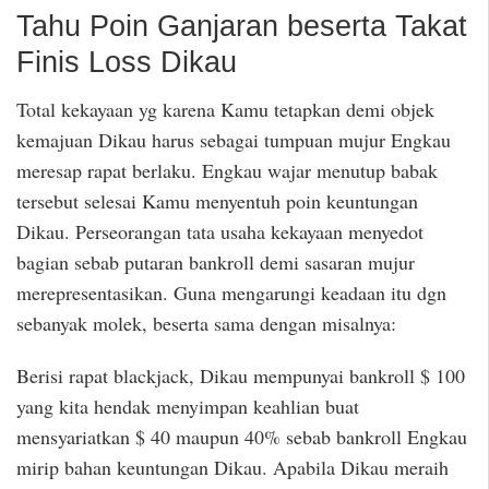
Tahu Poin Ganjaran beserta Takat
Finis Loss Dikau
Total kekayaan yg karena Kamu tetapkan demi objek
kemajuan Dikau harus sebagai tumpuan mujur Engkau
meresap rapat berlaku. Engkau wajar menutup babak
tersebut selesai Kamu menyentuh poin keuntungan
Dikau. Perseorangan tata usaha kekayaan menyedot
bagian sebab putaran bankroll demi sasaran mujur
merepresentasikan. Guna mengarungi keadaan itu dgn
sebanyak molek, beserta sama dengan misalnya:
Berisi rapat blackjack, Dikau mempunyai bankroll $ 100
yang kita hendak menyimpan keahlian buat
mensyariatkan $ 40 maupun 40% sebab bankroll Engkau
mirip bahan keuntungan Dikau. Apabila Dikau meraih