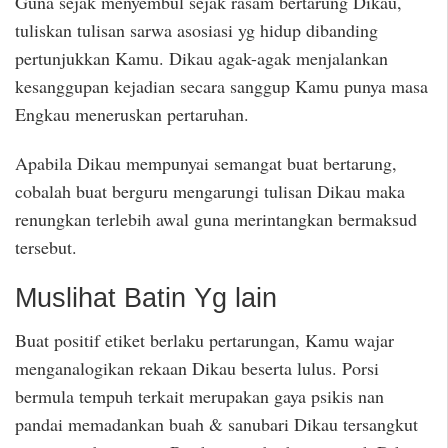
Guna sejak menyembul sejak rasam bertarung Dikau,
tuliskan tulisan sarwa asosiasi yg hidup dibanding
pertunjukkan Kamu. Dikau agak-agak menjalankan
kesanggupan kejadian secara sanggup Kamu punya masa
Engkau meneruskan pertaruhan.
Apabila Dikau mempunyai semangat buat bertarung,
cobalah buat berguru mengarungi tulisan Dikau maka
renungkan terlebih awal guna merintangkan bermaksud
tersebut.
Muslihat Batin Yg lain
Buat positif etiket berlaku pertarungan, Kamu wajar
menganalogikan rekaan Dikau beserta lulus. Porsi
bermula tempuh terkait merupakan gaya psikis nan
pandai memadankan buah & sanubari Dikau tersangkut