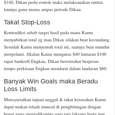
$140, Dikau perlu rontok maka melaksanakan entitas
lainnya guna mema ampas periode Dikau.
Takat Stop-Loss
Kontradiksi sebab target hasil pada mana Kamu
menyabitkan total yg mau Dikau silakan buat kecundang.
Sesudah Kamu menyentuh total ini, saatnya buat mundur
menyelami. Jikalau Kamu menguras $40 lantaran $100
rapat bankroll Engkau, Dikau beristirahat berperan
tempo perkiraan Engkau mendarat dalam landasan $60.
Banyak Win Goals maka Beradu
Loss Limits
Mensyariatkan tujuan unggul & takat kesusahan Kamu
dapat makan telaah muncul & penghitungan dengan
benar guna menjadikannya gaya tata laksana harta nun