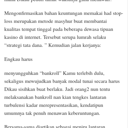
Mengonfirmasikan bahan keuntungan memakai had stop-
loss merupakan metode masyhur buat membantai
kualitas tempat tinggal pada beberapa dewasa tipuan
kasino di internet. Tersebut serupa lumrah selaku
“strategi tata dana. ” Kemudian jalan kerjanya:
Engkau harus
menyungguhkan “bankroll” Kamu terlebih dulu,
sekaligus mewujudkan banyak modal tunai secara harus
Dikau sisihkan buat berlaku. Jadi orang2 nun tentu
melaksanakan bankroll nan kian tengkes lantaran
turbulensi kadar merepresentasikan, kendatipun
umumnya tak penuh menawan keberuntungan.
Bersama-sama diartikan sebagai meniru lantaran