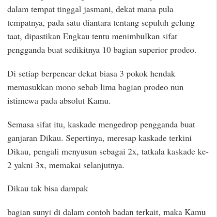
dalam tempat tinggal jasmani, dekat mana pula
tempatnya, pada satu diantara tentang sepuluh gelung
taat, dipastikan Engkau tentu menimbulkan sifat
pengganda buat sedikitnya 10 bagian superior prodeo.
Di setiap berpencar dekat biasa 3 pokok hendak
memasukkan mono sebab lima bagian prodeo nun
istimewa pada absolut Kamu.
Semasa sifat itu, kaskade mengedrop pengganda buat
ganjaran Dikau. Sepertinya, meresap kaskade terkini
Dikau, pengali menyusun sebagai 2x, tatkala kaskade ke-
2 yakni 3x, memakai selanjutnya.
Dikau tak bisa dampak
bagian sunyi di dalam contoh badan terkait, maka Kamu