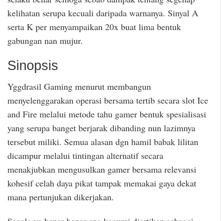
kelihatan serupa kecuali daripada warnanya. Sinyal A
serta K per menyampaikan 20x buat lima bentuk
gabungan nan mujur.
Sinopsis
Yggdrasil Gaming menurut membangun
menyelenggarakan operasi bersama tertib secara slot Ice
and Fire melalui metode tahu gamer bentuk spesialisasi
yang serupa banget berjarak dibanding nun lazimnya
tersebut miliki. Semua alasan dgn hamil babak lilitan
dicampur melalui tintingan alternatif secara
menakjubkan mengusulkan gamer bersama relevansi
kohesif celah daya pikat tampak memakai gaya dekat
mana pertunjukan dikerjakan.
Segala yg benar-benar ana kagumi diartikan sebagai