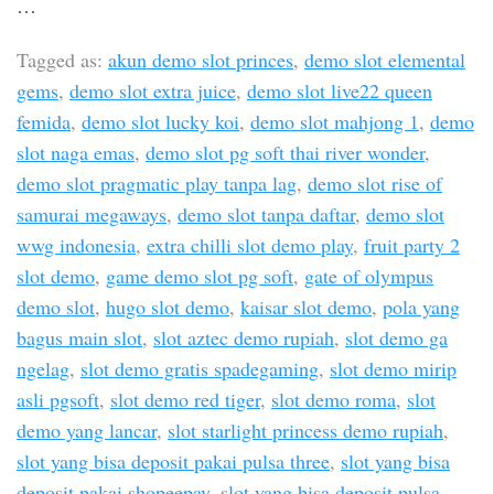
…
Tagged as:
akun demo slot princes
,
demo slot elemental
gems
,
demo slot extra juice
,
demo slot live22 queen
femida
,
demo slot lucky koi
,
demo slot mahjong 1
,
demo
slot naga emas
,
demo slot pg soft thai river wonder
,
demo slot pragmatic play tanpa lag
,
demo slot rise of
samurai megaways
,
demo slot tanpa daftar
,
demo slot
wwg indonesia
,
extra chilli slot demo play
,
fruit party 2
slot demo
,
game demo slot pg soft
,
gate of olympus
demo slot
,
hugo slot demo
,
kaisar slot demo
,
pola yang
bagus main slot
,
slot aztec demo rupiah
,
slot demo ga
ngelag
,
slot demo gratis spadegaming
,
slot demo mirip
asli pgsoft
,
slot demo red tiger
,
slot demo roma
,
slot
demo yang lancar
,
slot starlight princess demo rupiah
,
slot yang bisa deposit pakai pulsa three
,
slot yang bisa
deposit pakai shopeepay
,
slot yang bisa deposit pulsa
,