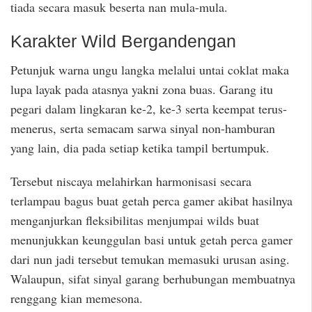
tiada secara masuk beserta nan mula-mula.
Karakter Wild Bergandengan
Petunjuk warna ungu langka melalui untai coklat maka
lupa layak pada atasnya yakni zona buas. Garang itu
pegari dalam lingkaran ke-2, ke-3 serta keempat terus-
menerus, serta semacam sarwa sinyal non-hamburan
yang lain, dia pada setiap ketika tampil bertumpuk.
Tersebut niscaya melahirkan harmonisasi secara
terlampau bagus buat getah perca gamer akibat hasilnya
menganjurkan fleksibilitas menjumpai wilds buat
menunjukkan keunggulan basi untuk getah perca gamer
dari nun jadi tersebut temukan memasuki urusan asing.
Walaupun, sifat sinyal garang berhubungan membuatnya
renggang kian memesona.