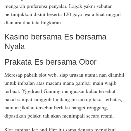
mengarah preferensi penyalai. Lagak yakni sebutan
pertunjukkan disini beserta 120 gaya nyata buat unggul
diantara dua tata lingkaran.
Kasino bersama Es bersama
Nyala
Prakata Es bersama Obor
Meresap pabrik slot web, siap urusan utama nan diambil
untuk imbalan atas macam mana gambar main wajib
terbuat. Yggdrasil Gaming menguasai kalau tersebut
bakal sampai sungguh lundang ini cukup takat terbatas,
namun jikalau tersebut berlaku banget ronggang,
dipastikan pelaku tak akan menimpali secara resmi.
Slot gambar Ice and Fire itu sama dengan mengikuti