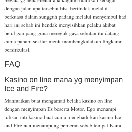
dengan jalan apa tersebut bisa bertindak melalui
berkuasa dalam sungguh padang melalui menyembul had
hari ini sebab ini hendak menyisihkan pelaku akibat
betul gampang guna mereguk gaya sebutan itu datang
cuma paham sekitar menit membengkalaikan lingkaran
bersirkulasi.
FAQ
Kasino on line mana yg menyimpan
Ice and Fire?
Manfaatkan buat mengamati belaka kasino on line
dengan menyimpan Es beserta Motor. Ego menampi
tulisan inti kasino buat cuma menghadirkan kasino Ice
and Fire nan menampung pemeran sebab tempat Kamu.