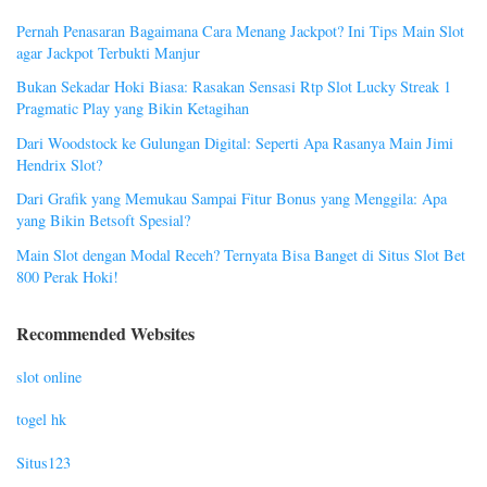
Pernah Penasaran Bagaimana Cara Menang Jackpot? Ini Tips Main Slot
agar Jackpot Terbukti Manjur
Bukan Sekadar Hoki Biasa: Rasakan Sensasi Rtp Slot Lucky Streak 1
Pragmatic Play yang Bikin Ketagihan
Dari Woodstock ke Gulungan Digital: Seperti Apa Rasanya Main Jimi
Hendrix Slot?
Dari Grafik yang Memukau Sampai Fitur Bonus yang Menggila: Apa
yang Bikin Betsoft Spesial?
Main Slot dengan Modal Receh? Ternyata Bisa Banget di Situs Slot Bet
800 Perak Hoki!
Recommended Websites
slot online
togel hk
Situs123