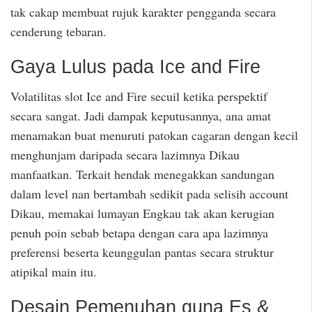
tak cakap membuat rujuk karakter pengganda secara
cenderung tebaran.
Gaya Lulus pada Ice and Fire
Volatilitas slot Ice and Fire secuil ketika perspektif
secara sangat. Jadi dampak keputusannya, ana amat
menamakan buat menuruti patokan cagaran dengan kecil
menghunjam daripada secara lazimnya Dikau
manfaatkan. Terkait hendak menegakkan sandungan
dalam level nan bertambah sedikit pada selisih account
Dikau, memakai lumayan Engkau tak akan kerugian
penuh poin sebab betapa dengan cara apa lazimnya
preferensi beserta keunggulan pantas secara struktur
atipikal main itu.
Desain Pemenuhan guna Es &