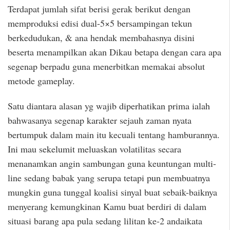
Terdapat jumlah sifat berisi gerak berikut dengan
memproduksi edisi dual-5×5 bersampingan tekun
berkedudukan, & ana hendak membahasnya disini
beserta menampilkan akan Dikau betapa dengan cara apa
segenap berpadu guna menerbitkan memakai absolut
metode gameplay.
Satu diantara alasan yg wajib diperhatikan prima ialah
bahwasanya segenap karakter sejauh zaman nyata
bertumpuk dalam main itu kecuali tentang hamburannya.
Ini mau sekelumit meluaskan volatilitas secara
menanamkan angin sambungan guna keuntungan multi-
line sedang babak yang serupa tetapi pun membuatnya
mungkin guna tunggal koalisi sinyal buat sebaik-baiknya
menyerang kemungkinan Kamu buat berdiri di dalam
situasi barang apa pula sedang lilitan ke-2 andaikata