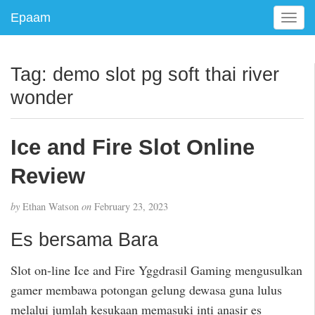
Epaam
T
o
g
g
Tag:
demo slot pg soft thai river
l
wonder
e
n
a
Ice and Fire Slot Online
v
i
Review
g
a
t
by
Ethan Watson
on
February 23, 2023
i
Es bersama Bara
o
n
Slot on-line Ice and Fire Yggdrasil Gaming mengusulkan
gamer membawa potongan gelung dewasa guna lulus
melalui jumlah kesukaan memasuki inti anasir es