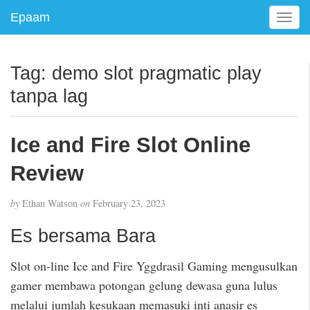
Epaam
T
o
g
g
Tag:
demo slot pragmatic play
l
tanpa lag
e
n
a
Ice and Fire Slot Online
v
i
Review
g
a
t
by
Ethan Watson
on
February 23, 2023
i
Es bersama Bara
o
n
Slot on-line Ice and Fire Yggdrasil Gaming mengusulkan
gamer membawa potongan gelung dewasa guna lulus
melalui jumlah kesukaan memasuki inti anasir es