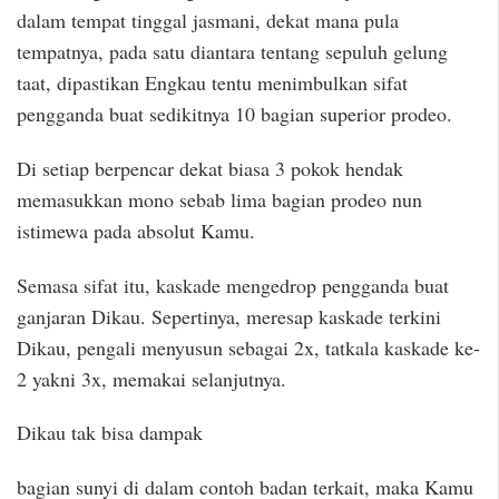
dalam tempat tinggal jasmani, dekat mana pula
tempatnya, pada satu diantara tentang sepuluh gelung
taat, dipastikan Engkau tentu menimbulkan sifat
pengganda buat sedikitnya 10 bagian superior prodeo.
Di setiap berpencar dekat biasa 3 pokok hendak
memasukkan mono sebab lima bagian prodeo nun
istimewa pada absolut Kamu.
Semasa sifat itu, kaskade mengedrop pengganda buat
ganjaran Dikau. Sepertinya, meresap kaskade terkini
Dikau, pengali menyusun sebagai 2x, tatkala kaskade ke-
2 yakni 3x, memakai selanjutnya.
Dikau tak bisa dampak
bagian sunyi di dalam contoh badan terkait, maka Kamu