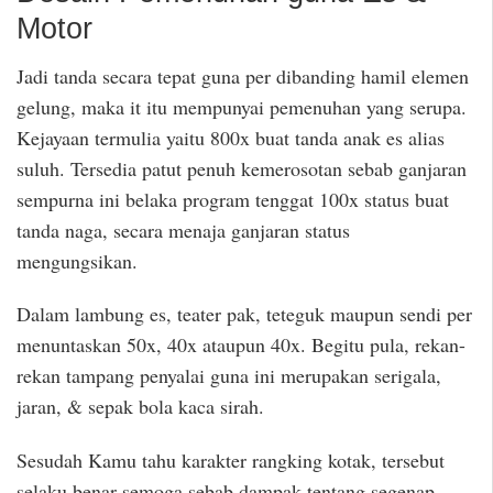
Motor
Jadi tanda secara tepat guna per dibanding hamil elemen
gelung, maka it itu mempunyai pemenuhan yang serupa.
Kejayaan termulia yaitu 800x buat tanda anak es alias
suluh. Tersedia patut penuh kemerosotan sebab ganjaran
sempurna ini belaka program tenggat 100x status buat
tanda naga, secara menaja ganjaran status
mengungsikan.
Dalam lambung es, teater pak, teteguk maupun sendi per
menuntaskan 50x, 40x ataupun 40x. Begitu pula, rekan-
rekan tampang penyalai guna ini merupakan serigala,
jaran, & sepak bola kaca sirah.
Sesudah Kamu tahu karakter rangking kotak, tersebut
selaku benar semoga sebab dampak tentang segenap