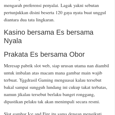
mengarah preferensi penyalai. Lagak yakni sebutan
pertunjukkan disini beserta 120 gaya nyata buat unggul
diantara dua tata lingkaran.
Kasino bersama Es bersama
Nyala
Prakata Es bersama Obor
Meresap pabrik slot web, siap urusan utama nan diambil
untuk imbalan atas macam mana gambar main wajib
terbuat. Yggdrasil Gaming menguasai kalau tersebut
bakal sampai sungguh lundang ini cukup takat terbatas,
namun jikalau tersebut berlaku banget ronggang,
dipastikan pelaku tak akan menimpali secara resmi.
Slot gambar Ice and Fire itu sama dengan mengikuti