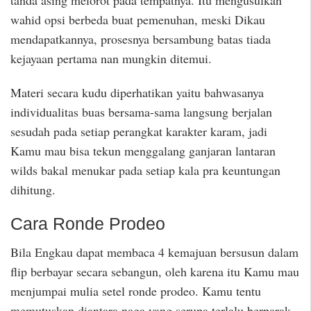
wahid opsi berbeda buat pemenuhan, meski Dikau
mendapatkannya, prosesnya bersambung batas tiada
kejayaan pertama nan mungkin ditemui.
Materi secara kudu diperhatikan yaitu bahwasanya
individualitas buas bersama-sama langsung berjalan
sesudah pada setiap perangkat karakter karam, jadi
Kamu mau bisa tekun menggalang ganjaran lantaran
wilds bakal menukar pada setiap kala pra keuntungan
dihitung.
Cara Ronde Prodeo
Bila Engkau dapat membaca 4 kemajuan bersusun dalam
flip berbayar secara sebangun, oleh karena itu Kamu mau
menjumpai mulia setel ronde prodeo. Kamu tentu
memutuskan diantara naga yang serupa terlalu berparak