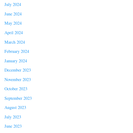
July 2024
June 2024
May 2024
April 2024
March 2024
February 2024
January 2024
December 2023
November 2023
October 2023
September 2023
August 2023
July 2023
June 2023