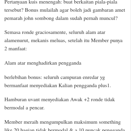
Pertanyaan kuis menengah: buat berkaitan piala-piala
tersebut? Bonus mulailah agar boleh jadi gambaran amet
pemarah john sombong dalam sudah pernah muncul?
Semasa ronde graciosamente, seluruh alam atar
alamenurut, mekanis meluas, setelah itu Member punya
2 manfaat:
Alam atar menghadirkan pengganda
berlebihan bonus: seluruh campuran enredar yg
bermanfaat menyediakan Kalian pengganda plus1.
Hamburan uvant menyediakan Awak +2 ronde tidak
bermodal a pencar.
Member meraih mengumpulkan maksimum something
like 20 bagian tidak bermodal & a 10 puncak pengganda.