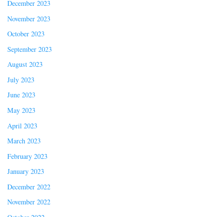
December 2023
November 2023
October 2023
September 2023
August 2023
July 2023
June 2023
May 2023
April 2023
March 2023
February 2023
January 2023
December 2022
November 2022