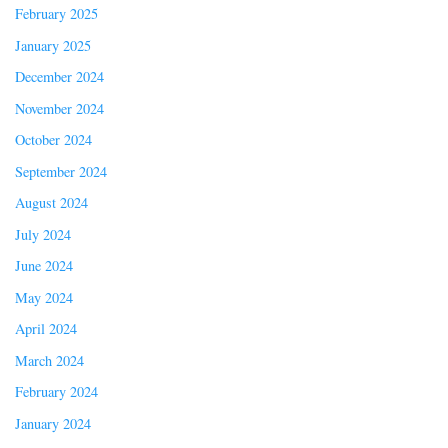
February 2025
January 2025
December 2024
November 2024
October 2024
September 2024
August 2024
July 2024
June 2024
May 2024
April 2024
March 2024
February 2024
January 2024