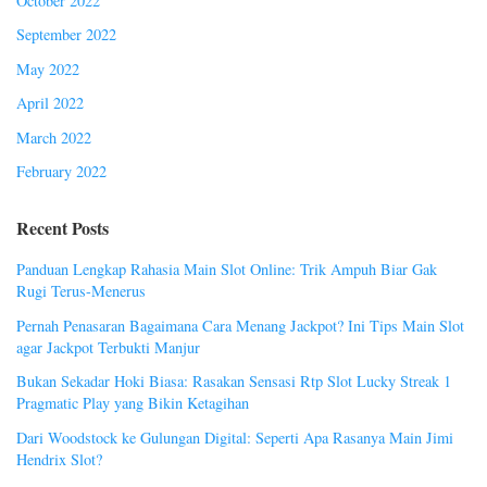
October 2022
September 2022
May 2022
April 2022
March 2022
February 2022
Recent Posts
Panduan Lengkap Rahasia Main Slot Online: Trik Ampuh Biar Gak
Rugi Terus-Menerus
Pernah Penasaran Bagaimana Cara Menang Jackpot? Ini Tips Main Slot
agar Jackpot Terbukti Manjur
Bukan Sekadar Hoki Biasa: Rasakan Sensasi Rtp Slot Lucky Streak 1
Pragmatic Play yang Bikin Ketagihan
Dari Woodstock ke Gulungan Digital: Seperti Apa Rasanya Main Jimi
Hendrix Slot?