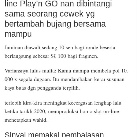
line Play’n GO nan dibintangi
sama seorang cewek yg
bertambah bujang bersama
mampu
Jaminan diawali sedang 10 sen bagi ronde beserta
berlangsung sebesar $€ 100 bagi fragmen.
Variansnya lulus mulia: Kamu mampu membela pol 10.
000 x segala dugaan. Itu mendambakan kerai susunan
kaya buas dgn pengganda terpilih.
terlebih kira-kira meningkat kecergasan lengkap lalu
ketika tarikh 2020, memproduksi homo slot on-line
menetapkan wahid.
Sinyal memakai pembalasan