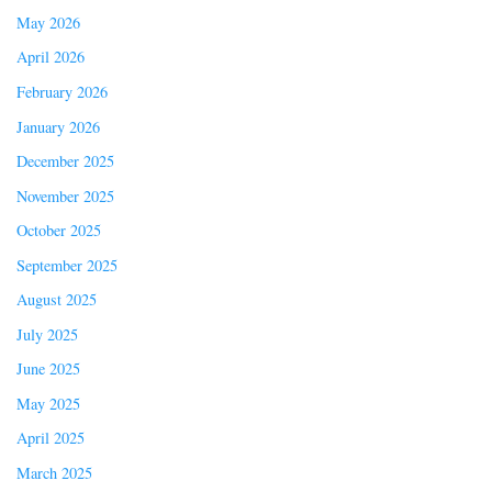
May 2026
April 2026
February 2026
January 2026
December 2025
November 2025
October 2025
September 2025
August 2025
July 2025
June 2025
May 2025
April 2025
March 2025