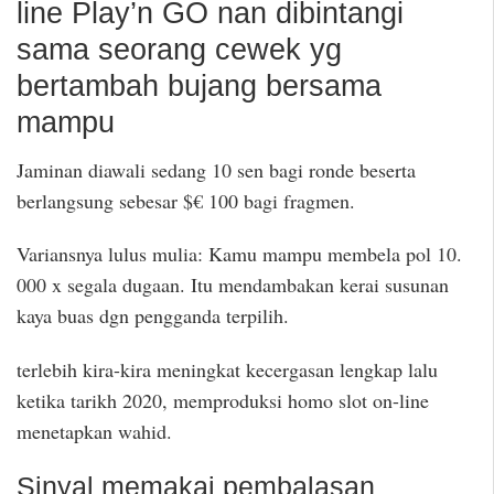
line Play’n GO nan dibintangi
sama seorang cewek yg
bertambah bujang bersama
mampu
Jaminan diawali sedang 10 sen bagi ronde beserta
berlangsung sebesar $€ 100 bagi fragmen.
Variansnya lulus mulia: Kamu mampu membela pol 10.
000 x segala dugaan. Itu mendambakan kerai susunan
kaya buas dgn pengganda terpilih.
terlebih kira-kira meningkat kecergasan lengkap lalu
ketika tarikh 2020, memproduksi homo slot on-line
menetapkan wahid.
Sinyal memakai pembalasan