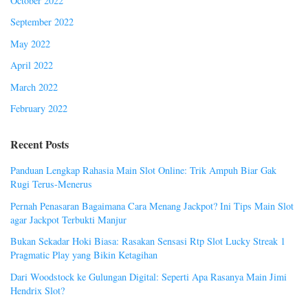
October 2022
September 2022
May 2022
April 2022
March 2022
February 2022
Recent Posts
Panduan Lengkap Rahasia Main Slot Online: Trik Ampuh Biar Gak
Rugi Terus-Menerus
Pernah Penasaran Bagaimana Cara Menang Jackpot? Ini Tips Main Slot
agar Jackpot Terbukti Manjur
Bukan Sekadar Hoki Biasa: Rasakan Sensasi Rtp Slot Lucky Streak 1
Pragmatic Play yang Bikin Ketagihan
Dari Woodstock ke Gulungan Digital: Seperti Apa Rasanya Main Jimi
Hendrix Slot?