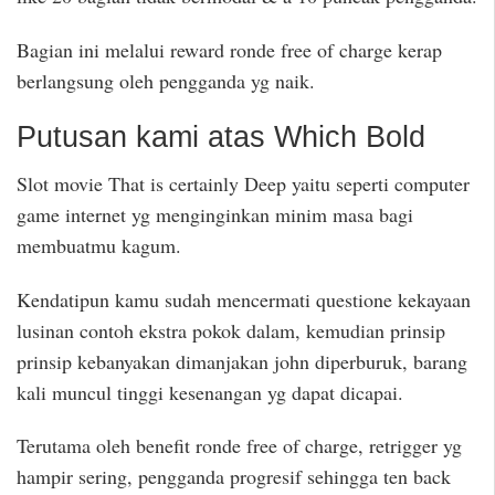
Bagian ini melalui reward ronde free of charge kerap
berlangsung oleh pengganda yg naik.
Putusan kami atas Which Bold
Slot movie That is certainly Deep yaitu seperti computer
game internet yg menginginkan minim masa bagi
membuatmu kagum.
Kendatipun kamu sudah mencermati questione kekayaan
lusinan contoh ekstra pokok dalam, kemudian prinsip
prinsip kebanyakan dimanjakan john diperburuk, barang
kali muncul tinggi kesenangan yg dapat dicapai.
Terutama oleh benefit ronde free of charge, retrigger yg
hampir sering, pengganda progresif sehingga ten back