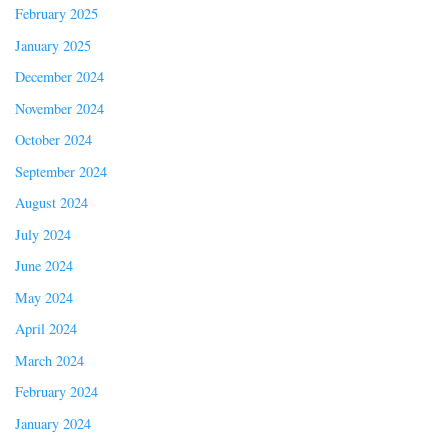
February 2025
January 2025
December 2024
November 2024
October 2024
September 2024
August 2024
July 2024
June 2024
May 2024
April 2024
March 2024
February 2024
January 2024