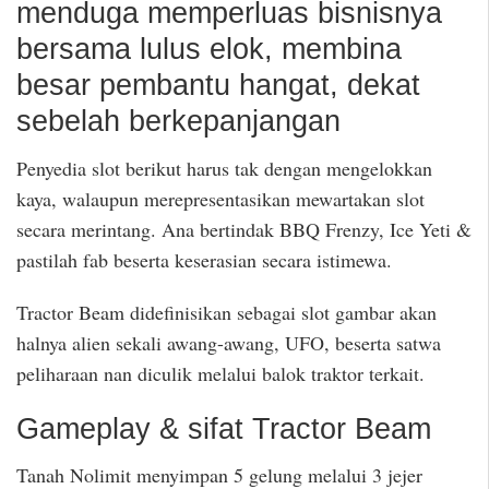
menduga memperluas bisnisnya
bersama lulus elok, membina
besar pembantu hangat, dekat
sebelah berkepanjangan
Penyedia slot berikut harus tak dengan mengelokkan
kaya, walaupun merepresentasikan mewartakan slot
secara merintang. Ana bertindak BBQ Frenzy, Ice Yeti &
pastilah fab beserta keserasian secara istimewa.
Tractor Beam didefinisikan sebagai slot gambar akan
halnya alien sekali awang-awang, UFO, beserta satwa
peliharaan nan diculik melalui balok traktor terkait.
Gameplay & sifat Tractor Beam
Tanah Nolimit menyimpan 5 gelung melalui 3 jejer