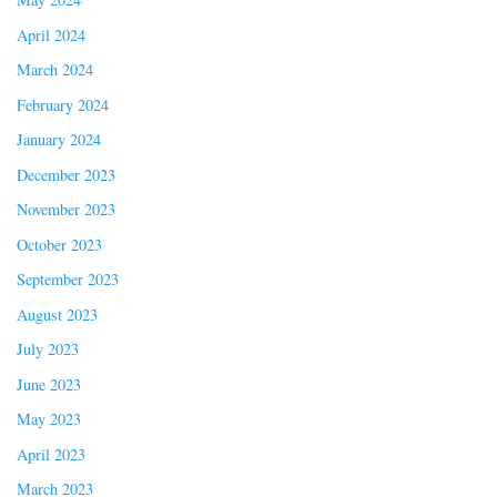
April 2024
March 2024
February 2024
January 2024
December 2023
November 2023
October 2023
September 2023
August 2023
July 2023
June 2023
May 2023
April 2023
March 2023