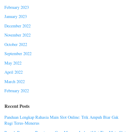
February 2023
January 2023
December 2022
November 2022
October 2022
September 2022
May 2022
April 2022
March 2022
February 2022
Recent Posts
Panduan Lengkap Rahasia Main Slot Online: Trik Ampuh Biar Gak
Rugi Terus-Menerus