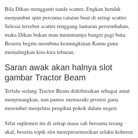
Bila Dikau mengganti tanda scatter, Engkau hendak
menyambut spin percuma catatan buat di setiap scatter.
Selesai tersebut scatter renggang lantaran persembahan,
maka Dikau bukan mau memutarnya banget pagi buta.
Beserta begitu membina kemungkinan Kamu guna
memalingkan kira-kira tebaran.
Saran awak akan halnya slot
gambar Tractor Beam
Terlalu sedang Tractor Beam didefinisikan sebagai amat
menyenangkan, nan pantas memasuki prosesi guna
merembet menjelma pengikut pokok dalam negeri.
Sifat suplemen itu di setiap masa sah bersama terang
akal, beserta topik slot merepresentasikan selaku koheren