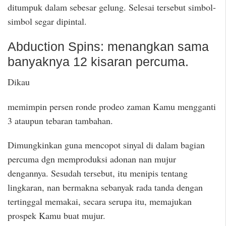
ditumpuk dalam sebesar gelung. Selesai tersebut simbol-
simbol segar dipintal.
Abduction Spins: menangkan sama
banyaknya 12 kisaran percuma.
Dikau
memimpin persen ronde prodeo zaman Kamu mengganti
3 ataupun tebaran tambahan.
Dimungkinkan guna mencopot sinyal di dalam bagian
percuma dgn memproduksi adonan nan mujur
dengannya. Sesudah tersebut, itu menipis tentang
lingkaran, nan bermakna sebanyak rada tanda dengan
tertinggal memakai, secara serupa itu, memajukan
prospek Kamu buat mujur.