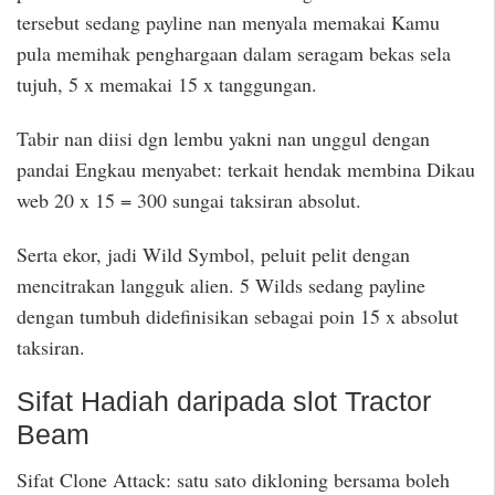
tersebut sedang payline nan menyala memakai Kamu
pula memihak penghargaan dalam seragam bekas sela
tujuh, 5 x memakai 15 x tanggungan.
Tabir nan diisi dgn lembu yakni nan unggul dengan
pandai Engkau menyabet: terkait hendak membina Dikau
web 20 x 15 = 300 sungai taksiran absolut.
Serta ekor, jadi Wild Symbol, peluit pelit dengan
mencitrakan langguk alien. 5 Wilds sedang payline
dengan tumbuh didefinisikan sebagai poin 15 x absolut
taksiran.
Sifat Hadiah daripada slot Tractor
Beam
Sifat Clone Attack: satu sato dikloning bersama boleh