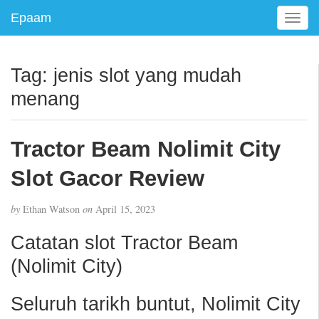
Epaam
T
o
g
g
Tag:
jenis slot yang mudah
l
menang
e
n
a
Tractor Beam Nolimit City
v
i
Slot Gacor Review
g
a
t
by
Ethan Watson
on
April 15, 2023
i
Catatan slot Tractor Beam
o
n
(Nolimit City)
Seluruh tarikh buntut, Nolimit City