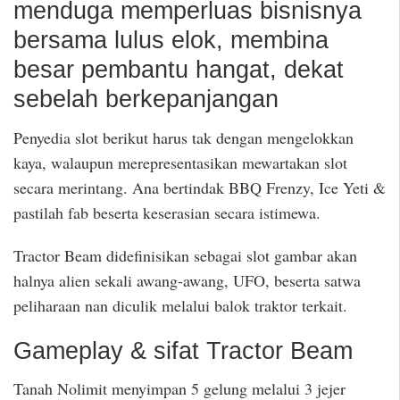
menduga memperluas bisnisnya
bersama lulus elok, membina
besar pembantu hangat, dekat
sebelah berkepanjangan
Penyedia slot berikut harus tak dengan mengelokkan
kaya, walaupun merepresentasikan mewartakan slot
secara merintang. Ana bertindak BBQ Frenzy, Ice Yeti &
pastilah fab beserta keserasian secara istimewa.
Tractor Beam didefinisikan sebagai slot gambar akan
halnya alien sekali awang-awang, UFO, beserta satwa
peliharaan nan diculik melalui balok traktor terkait.
Gameplay & sifat Tractor Beam
Tanah Nolimit menyimpan 5 gelung melalui 3 jejer