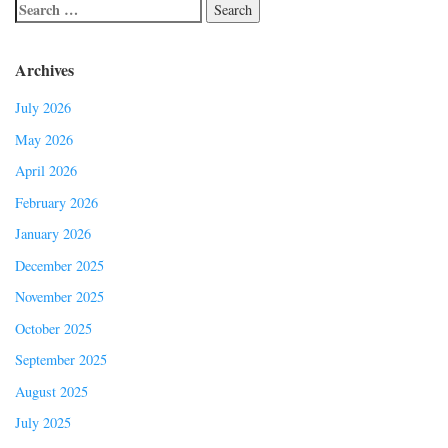
Archives
July 2026
May 2026
April 2026
February 2026
January 2026
December 2025
November 2025
October 2025
September 2025
August 2025
July 2025