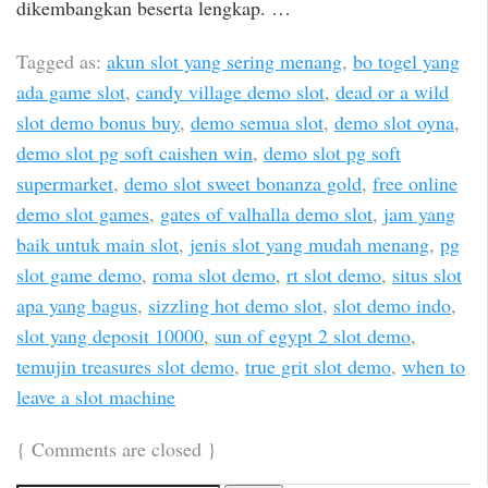
dikembangkan beserta lengkap. …
Tagged as:
akun slot yang sering menang
,
bo togel yang
ada game slot
,
candy village demo slot
,
dead or a wild
slot demo bonus buy
,
demo semua slot
,
demo slot oyna
,
demo slot pg soft caishen win
,
demo slot pg soft
supermarket
,
demo slot sweet bonanza gold
,
free online
demo slot games
,
gates of valhalla demo slot
,
jam yang
baik untuk main slot
,
jenis slot yang mudah menang
,
pg
slot game demo
,
roma slot demo
,
rt slot demo
,
situs slot
apa yang bagus
,
sizzling hot demo slot
,
slot demo indo
,
slot yang deposit 10000
,
sun of egypt 2 slot demo
,
temujin treasures slot demo
,
true grit slot demo
,
when to
leave a slot machine
{
Comments are closed
}