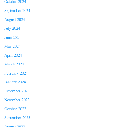
October 2024
September 2024
August 2024
July 2024
June 2024
May 2024
April 2024
March 2024
February 2024
January 2024
December 2023
November 2023
October 2023
September 2023
August 2023