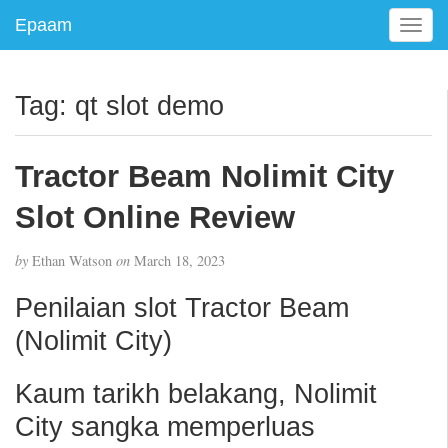
Epaam
T
o
g
g
Tag:
qt slot demo
l
e
n
Tractor Beam Nolimit City
a
v
Slot Online Review
i
g
by
Ethan Watson
on
March 18, 2023
a
t
Penilaian slot Tractor Beam
i
(Nolimit City)
o
n
Kaum tarikh belakang, Nolimit
City sangka memperluas