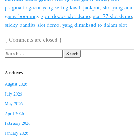
pragmatic gacor yang sering kasih jackpot
,
slot yang ada
game booming
,
spin doctor slot demo
,
star 77 slot demo
,
sticky bandits slot demo
,
yang dimaksud to dalam slot
{
Comments are closed
}
Archives
August 2026
July 2026
May 2026
April 2026
February 2026
January 2026