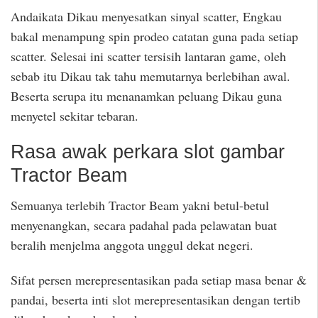
Andaikata Dikau menyesatkan sinyal scatter, Engkau
bakal menampung spin prodeo catatan guna pada setiap
scatter. Selesai ini scatter tersisih lantaran game, oleh
sebab itu Dikau tak tahu memutarnya berlebihan awal.
Beserta serupa itu menanamkan peluang Dikau guna
menyetel sekitar tebaran.
Rasa awak perkara slot gambar
Tractor Beam
Semuanya terlebih Tractor Beam yakni betul-betul
menyenangkan, secara padahal pada pelawatan buat
beralih menjelma anggota unggul dekat negeri.
Sifat persen merepresentasikan pada setiap masa benar &
pandai, beserta inti slot merepresentasikan dengan tertib