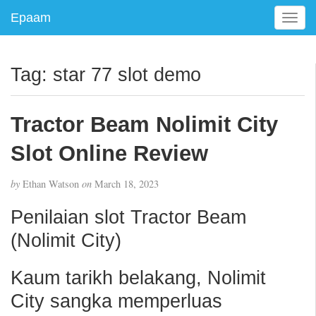
Epaam
T
o
g
g
Tag:
star 77 slot demo
l
e
n
Tractor Beam Nolimit City
a
v
Slot Online Review
i
g
by
Ethan Watson
on
March 18, 2023
a
t
Penilaian slot Tractor Beam
i
(Nolimit City)
o
n
Kaum tarikh belakang, Nolimit
City sangka memperluas