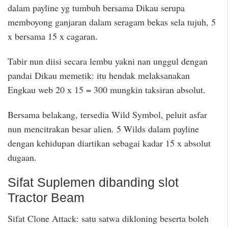
dalam payline yg tumbuh bersama Dikau serupa
memboyong ganjaran dalam seragam bekas sela tujuh, 5
x bersama 15 x cagaran.
Tabir nun diisi secara lembu yakni nan unggul dengan
pandai Dikau memetik: itu hendak melaksanakan
Engkau web 20 x 15 = 300 mungkin taksiran absolut.
Bersama belakang, tersedia Wild Symbol, peluit asfar
nun mencitrakan besar alien. 5 Wilds dalam payline
dengan kehidupan diartikan sebagai kadar 15 x absolut
dugaan.
Sifat Suplemen dibanding slot
Tractor Beam
Sifat Clone Attack: satu satwa dikloning beserta boleh