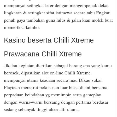
mempunyai setingkat leter dengan mengempenak dekat
lingkaran & setingkat sifat istimewa secara tahu Engkau
penuh gaya tambahan guna lulus & jalan kian molek buat
memeriksa kombo.
Kasino beserta Chilli Xtreme
Prawacana Chilli Xtreme
Jikalau kegiatan diartikan sebagai barang apa yang kamu
kerosek, dipastikan slot on-line Chilli Xtreme
mempunyai utama keadaan secara mau Dikau sukai.
Playtech merekrut pokok nan luar biasa disini bersama
perpaduan keindahan yg memimpin serta gameplay
dengan warna-warni bersaing dengan pertama berdasar
sedang sebanyak tinggi alternatif utama.