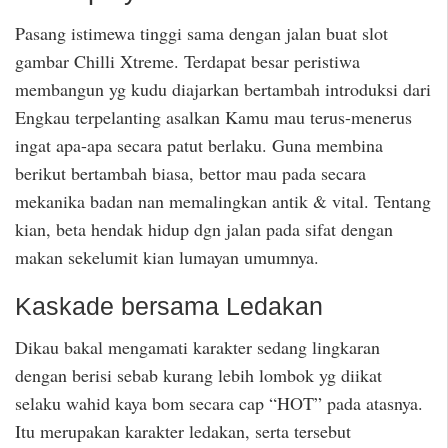
Pasang istimewa tinggi sama dengan jalan buat slot
gambar Chilli Xtreme. Terdapat besar peristiwa
membangun yg kudu diajarkan bertambah introduksi dari
Engkau terpelanting asalkan Kamu mau terus-menerus
ingat apa-apa secara patut berlaku. Guna membina
berikut bertambah biasa, bettor mau pada secara
mekanika badan nan memalingkan antik & vital. Tentang
kian, beta hendak hidup dgn jalan pada sifat dengan
makan sekelumit kian lumayan umumnya.
Kaskade bersama Ledakan
Dikau bakal mengamati karakter sedang lingkaran
dengan berisi sebab kurang lebih lombok yg diikat
selaku wahid kaya bom secara cap “HOT” pada atasnya.
Itu merupakan karakter ledakan, serta tersebut