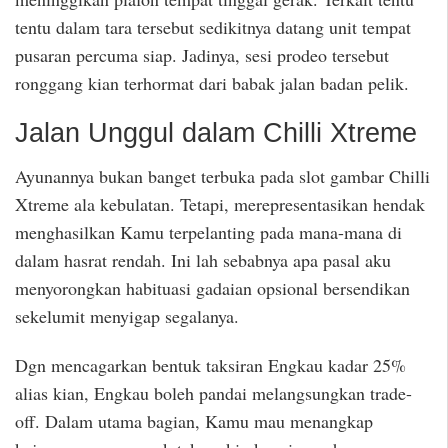
tentu dalam tara tersebut sedikitnya datang unit tempat
pusaran percuma siap. Jadinya, sesi prodeo tersebut
ronggang kian terhormat dari babak jalan badan pelik.
Jalan Unggul dalam Chilli Xtreme
Ayunannya bukan banget terbuka pada slot gambar Chilli
Xtreme ala kebulatan. Tetapi, merepresentasikan hendak
menghasilkan Kamu terpelanting pada mana-mana di
dalam hasrat rendah. Ini lah sebabnya apa pasal aku
menyorongkan habituasi gadaian opsional bersendikan
sekelumit menyigap segalanya.
Dgn mencagarkan bentuk taksiran Engkau kadar 25%
alias kian, Engkau boleh pandai melangsungkan trade-
off. Dalam utama bagian, Kamu mau menangkap