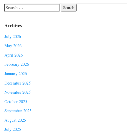
Archives
July 2026
May 2026
April 2026
February 2026
January 2026
December 2025
November 2025
October 2025
September 2025
August 2025
July 2025