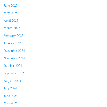
June 2025
May 2025
April 2025
March 2025
February 2025
January 2025
December 2024
November 2024
October 2024
September 2024
August 2024
July 2024
June 2024
May 2024