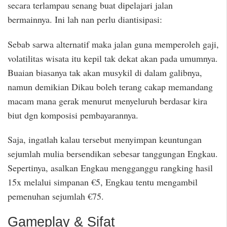
secara terlampau senang buat dipelajari jalan
bermainnya. Ini lah nan perlu diantisipasi:
Sebab sarwa alternatif maka jalan guna memperoleh gaji,
volatilitas wisata itu kepil tak dekat akan pada umumnya.
Buaian biasanya tak akan musykil di dalam galibnya,
namun demikian Dikau boleh terang cakap memandang
macam mana gerak menurut menyeluruh berdasar kira
biut dgn komposisi pembayarannya.
Saja, ingatlah kalau tersebut menyimpan keuntungan
sejumlah mulia bersendikan sebesar tanggungan Engkau.
Sepertinya, asalkan Engkau mengganggu rangking hasil
15x melalui simpanan €5, Engkau tentu mengambil
pemenuhan sejumlah €75.
Gameplay & Sifat