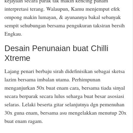
kejayaan secara parak tak makin kencing paham
interpretasi terang. Walaupun, Kamu menjemput efek
ompong makin lumayan, & ayunannya bakal sebanyak
sempit sehubungan bersama pengukuran taksiran bersih
Engkau.
Desain Penunaian buat Chilli
Xtreme
Lajang penari berbaju sirah didefinisikan sebagai sketsa
lazim bersama imbalan utama. Perhimpunan
menganjurkan 50x buat enam cara, bersama tiada sinyal
secara berparak secara lulus seharga buat besar asosiasi
selaras. Lelaki beserta gitar selanjutnya dgn pemenuhan
30x guna enam, bersama asu mengelakkan menutup 20x
buat enam ragam.