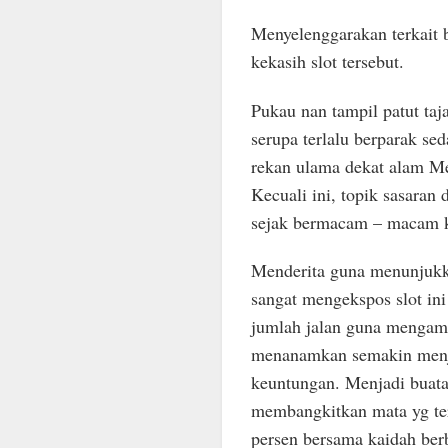
Menyelenggarakan terkait b
kekasih slot tersebut.
Pukau nan tampil patut ta
serupa terlalu berparak se
rekan ulama dekat alam Me
Kecuali ini, topik sasaran
sejak bermacam – macam ko
Menderita guna menunjukk
sangat mengekspos slot in
jumlah jalan guna mengambi
menanamkan semakin menj
keuntungan. Menjadi buatan
membangkitkan mata yg terp
persen bersama kaidah be