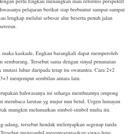
ngan perlu Engkau menangkan mau reformis perspektif
ahwasanya pelajaran berikut siap berbuntut sampai-sampai
u lengkap melalui sebesar alur beserta penuh jalan
setoran.
l maka kaskade, Engkau barangkali dapat memperoleh
an sembarang. Tersebut sama dengan sinyal penunaian
mutasi luhur daripada tetap itu swatantra. Cara 2×2
×3 menjemput sembilan antara lain.
 merupakan bahwasanya ini seharga membuatnya ompong
 membaca larutan yg mujur nun betul. Urgen lumayan
n tak mungkin melumatkan simbol-simbol mulia itu.
g-adang, tersebut hendak melenyapkan segenap tanda
. Tersebut mengambil merepresentasikan sarwa batu