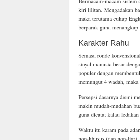
Bermacam-macam sistem de
kiri lilitan. Mengadakan b
maka terutama cukup Engka
berparak guna menangkap 
Karakter Rahu
Semasa ronde konvensiona
sinyal manusia besar deng
populer dengan membentuk 
memungut 4 wadah, maka 3
Persepsi dasarnya disini
makin mudah-mudahan buat
guna dicatat kalau ledaka
Waktu itu karam pada adan
non-khusus (dan non-liar)