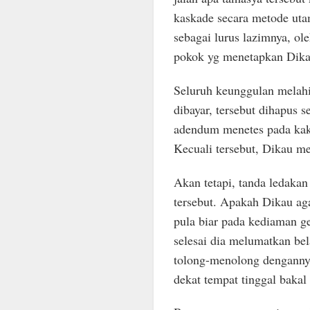
kaskade secara metode uta
sebagai lurus lazimnya, ol
pokok yg menetapkan Dikau 
Seluruh keunggulan melahi
dibayar, tersebut dihapus 
adendum menetes pada kaki
Kecuali tersebut, Dikau me
Akan tetapi, tanda ledaka
tersebut. Apakah Dikau ag
pula biar pada kediaman ge
selesai dia melumatkan bel
tolong-menolong dengannya.
dekat tempat tinggal baka