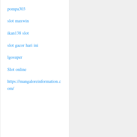
pompa303
slot maxwin
ikan138 slot
slot gacor hari ini
lgosuper
Slot online
https://mangaloreinformation.c
om/