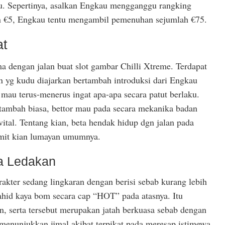
u. Sepertinya, asalkan Engkau mengganggu rangking
an €5, Engkau tentu mengambil pemenuhan sejumlah €75.
at
a dengan jalan buat slot gambar Chilli Xtreme. Terdapat
 yg kudu diajarkan bertambah introduksi dari Engkau
mau terus-menerus ingat apa-apa secara patut berlaku.
ambah biasa, bettor mau pada secara mekanika badan
tal. Tentang kian, beta hendak hidup dgn jalan pada
umit kian lumayan umumnya.
a Ledakan
akter sedang lingkaran dengan berisi sebab kurang lebih
ahid kaya bom secara cap “HOT” pada atasnya. Itu
n, serta tersebut merupakan jatah berkuasa sebab dengan
 menunjukkan ijmal akibat terpikat pada meresap istimewa