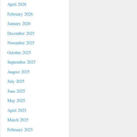
April 2026
February 2026
January 2026
December 2025
November 2025
October 2025
September 2025
August 2025
July 2025
June 2025
May 2025
April 2025
March 2025
February 2025