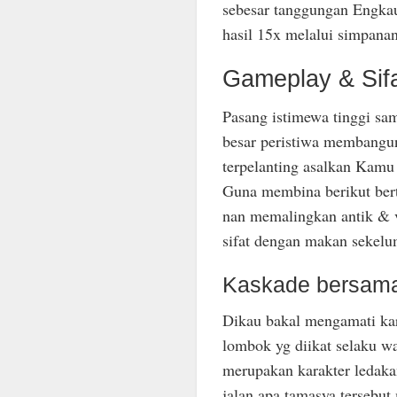
sebesar tanggungan Engka
hasil 15x melalui simpan
Gameplay & Sif
Pasang istimewa tinggi sam
besar peristiwa membangun
terpelanting asalkan Kamu 
Guna membina berikut bert
nan memalingkan antik & vi
sifat dengan makan sekel
Kaskade bersam
Dikau bakal mengamati kar
lombok yg diikat selaku w
merupakan karakter ledaka
jalan apa tamasya tersebut