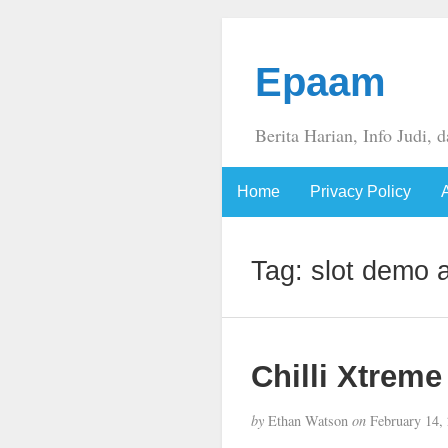
Epaam
Berita Harian, Info Judi, 
Home
Privacy Policy
Tag:
slot demo a
Chilli Xtreme
by
Ethan Watson
on
February 14,