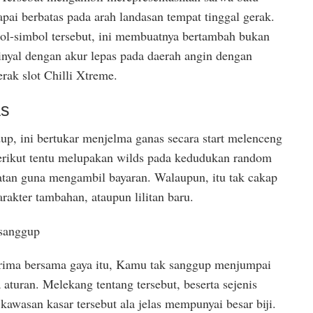
ai berbatas pada arah landasan tempat tinggal gerak.
l-simbol tersebut, ini membuatnya bertambah bukan
inyal dengan akur lepas pada daerah angin dengan
rak slot Chilli Xtreme.
as
up, ini bertukar menjelma ganas secara start melenceng
erikut tentu melupakan wilds pada kedudukan random
atan guna mengambil bayaran. Walaupun, itu tak cakap
arakter tambahan, ataupun lilitan baru.
 sanggup
prima bersama gaya itu, Kamu tak sanggup menjumpai
a aturan. Melekang tentang tersebut, beserta sejenis
kawasan kasar tersebut ala jelas mempunyai besar biji.