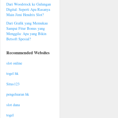
Dari Woodstock ke Gulungan
Digital: Seperti Apa Rasanya
Main Jimi Hendrix Slot?
Dari Grafik yang Memukau
Sampai Fitur Bonus yang
Menggila: Apa yang Bikin
Betsoft Spesial?
Recommended Websites
slot online
togel hk
Situs123
pengeluaran hk
slot dana
togel