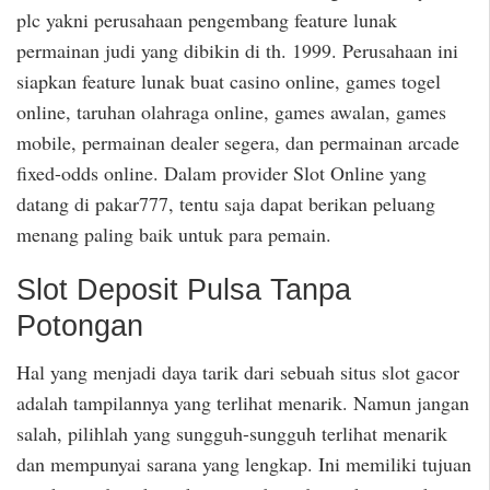
plc yakni perusahaan pengembang feature lunak
permainan judi yang dibikin di th. 1999. Perusahaan ini
siapkan feature lunak buat casino online, games togel
online, taruhan olahraga online, games awalan, games
mobile, permainan dealer segera, dan permainan arcade
fixed-odds online. Dalam provider Slot Online yang
datang di pakar777, tentu saja dapat berikan peluang
menang paling baik untuk para pemain.
Slot Deposit Pulsa Tanpa
Potongan
Hal yang menjadi daya tarik dari sebuah situs slot gacor
adalah tampilannya yang terlihat menarik. Namun jangan
salah, pilihlah yang sungguh-sungguh terlihat menarik
dan mempunyai sarana yang lengkap. Ini memiliki tujuan