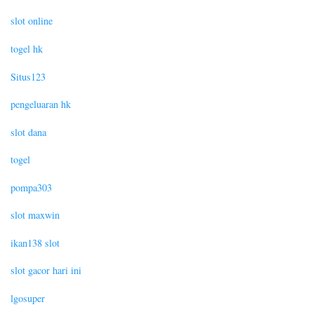
slot online
togel hk
Situs123
pengeluaran hk
slot dana
togel
pompa303
slot maxwin
ikan138 slot
slot gacor hari ini
lgosuper