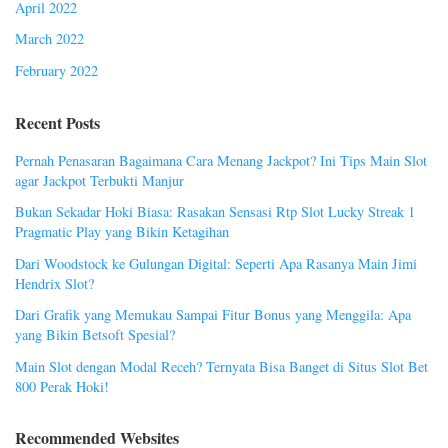
April 2022
March 2022
February 2022
Recent Posts
Pernah Penasaran Bagaimana Cara Menang Jackpot? Ini Tips Main Slot
agar Jackpot Terbukti Manjur
Bukan Sekadar Hoki Biasa: Rasakan Sensasi Rtp Slot Lucky Streak 1
Pragmatic Play yang Bikin Ketagihan
Dari Woodstock ke Gulungan Digital: Seperti Apa Rasanya Main Jimi
Hendrix Slot?
Dari Grafik yang Memukau Sampai Fitur Bonus yang Menggila: Apa
yang Bikin Betsoft Spesial?
Main Slot dengan Modal Receh? Ternyata Bisa Banget di Situs Slot Bet
800 Perak Hoki!
Recommended Websites