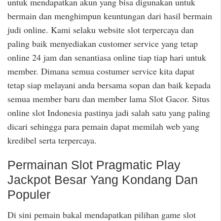
untuk mendapatkan akun yang bisa digunakan untuk
bermain dan menghimpun keuntungan dari hasil bermain
judi online. Kami selaku website slot terpercaya dan
paling baik menyediakan customer service yang tetap
online 24 jam dan senantiasa online tiap tiap hari untuk
member. Dimana semua costumer service kita dapat
tetap siap melayani anda bersama sopan dan baik kepada
semua member baru dan member lama Slot Gacor. Situs
online slot Indonesia pastinya jadi salah satu yang paling
dicari sehingga para pemain dapat memilah web yang
kredibel serta terpercaya.
Permainan Slot Pragmatic Play
Jackpot Besar Yang Kondang Dan
Populer
Di sini pemain bakal mendapatkan pilihan game slot