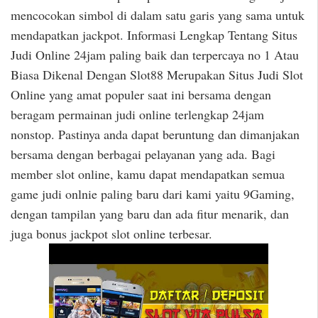
mencocokan simbol di dalam satu garis yang sama untuk
mendapatkan jackpot. Informasi Lengkap Tentang Situs
Judi Online 24jam paling baik dan terpercaya no 1 Atau
Biasa Dikenal Dengan Slot88 Merupakan Situs Judi Slot
Online yang amat populer saat ini bersama dengan
beragam permainan judi online terlengkap 24jam
nonstop. Pastinya anda dapat beruntung dan dimanjakan
bersama dengan berbagai pelayanan yang ada. Bagi
member slot online, kamu dapat mendapatkan semua
game judi onlnie paling baru dari kami yaitu 9Gaming,
dengan tampilan yang baru dan ada fitur menarik, dan
juga bonus jackpot slot online terbesar.