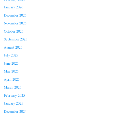
January 2026
December 2025
November 2025
October 2025
September 2025
August 2025
July 2025
June 2025
May 2025
April 2025
March 2025
February 2025
January 2025
December 2024