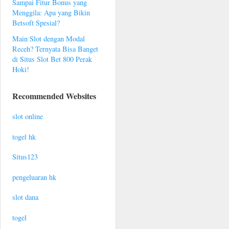
Sampai Fitur Bonus yang
Menggila: Apa yang Bikin
Betsoft Spesial?
Main Slot dengan Modal
Receh? Ternyata Bisa Banget
di Situs Slot Bet 800 Perak
Hoki!
Recommended Websites
slot online
togel hk
Situs123
pengeluaran hk
slot dana
togel