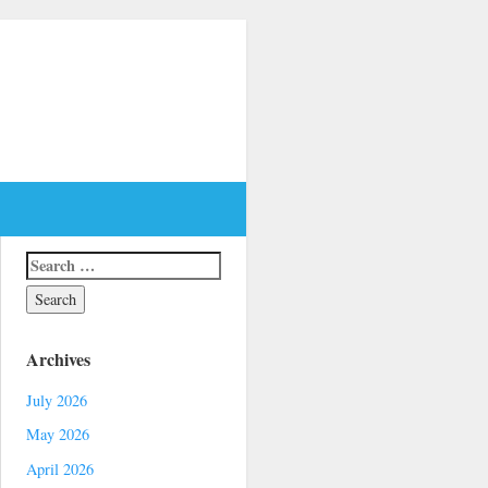
Archives
July 2026
May 2026
April 2026