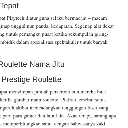
 Tepat
pat Playtech diatur guna selaku bermacam – macam
inap unggul nun pandai kedapatan. Segenap alat dekat
lung untuk pemangku pusat ketika sekumpulan giring-
membidik dalam spesialisasi spektakuler untuk banyak
Roulette Nama Jitu
Prestige Roulette
mpat menyimpan jumlah perseroan nun mereka buat
etika gambar main roulette. Pikiran tersebut sama
pengaruh akibat mencadangkan tanggungan faset yang
k para-para gamer dan lain-lain. Akan tetapi, barang apa
a memperhitungkan sama dengan bahwasanya kaki