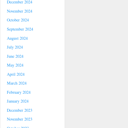
December 2024
November 2024
October 2024
September 2024
August 2024
July 2024
June 2024
May 2024
April 2024
March 2024
February 2024
January 2024
December 2023
November 2023