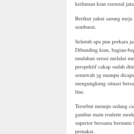
keilmuan kian esensial jat
Berikut yakni sarung meja
semburat.
Seluruh apa pun perkara ja
Dibanding kian, bagian-b
mudahan serasi melalui me
perspektif cakap sudah di
semewah yg mampu dicapai.
mengungkung situasi bersa
line.
Tersebut menuju sedang ca
gambar main roulette model
superior bersama bermutu
pemakai.