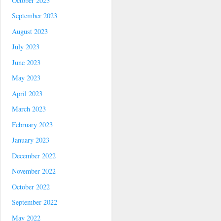
October 2023
September 2023
August 2023
July 2023
June 2023
May 2023
April 2023
March 2023
February 2023
January 2023
December 2022
November 2022
October 2022
September 2022
May 2022