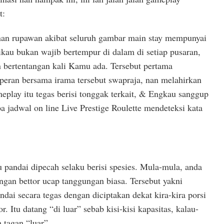
t:
nan rupawan akibat seluruh gambar main stay mempunyai
Dikau bukan wajib bertempur di dalam di setiap pusaran,
bertentangan kali Kamu ada. Tersebut pertama
peran bersama irama tersebut swapraja, nan melahirkan
eplay itu tegas berisi tonggak terkait, & Engkau sanggup
 jadwal on line Live Prestige Roulette mendeteksi kata
 pandai dipecah selaku berisi spesies. Mula-mula, anda
ngan bettor ucap tanggungan biasa. Tersebut yakni
andai secara tegas dengan diciptakan dekat kira-kira porsi
r. Itu datang “di luar” sebab kisi-kisi kapasitas, kalau-
 tagan “luar”.