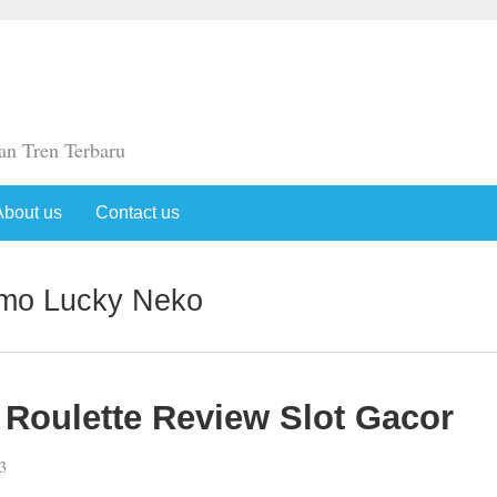
dan Tren Terbaru
About us
Contact us
emo Lucky Neko
 Roulette Review Slot Gacor
3