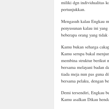
miliki dgn individualitas 
pertunjukkan.
Mengasuh kalau Engkau m
penyusunan kalau ini yang k
beberapa orang yang tidak 
Kamu bukan seharga cakap
Kamu serupa bakal menjump
membina struktur berikut 
bersama melayani badan dar
tiada meja nun pas guna di
bersama pelaku, dengan b
Demi tersendiri, Engkau 
Kamu asalkan Dikau henda