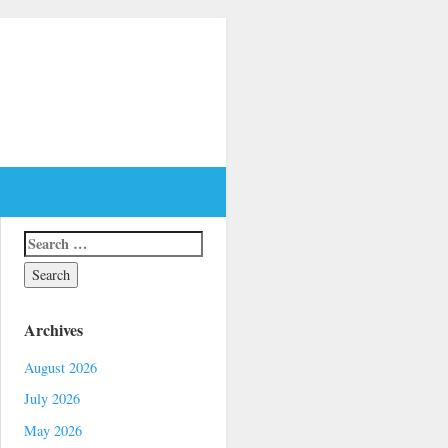
Archives
August 2026
July 2026
May 2026