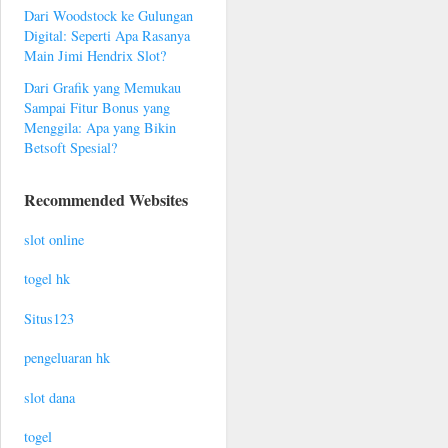
Dari Woodstock ke Gulungan
Digital: Seperti Apa Rasanya
Main Jimi Hendrix Slot?
Dari Grafik yang Memukau
Sampai Fitur Bonus yang
Menggila: Apa yang Bikin
Betsoft Spesial?
Recommended Websites
slot online
togel hk
Situs123
pengeluaran hk
slot dana
togel