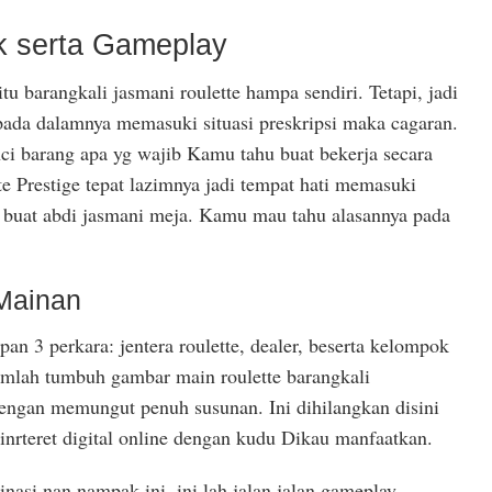
k serta Gameplay
tu barangkali jasmani roulette hampa sendiri. Tetapi, jadi
pada dalamnya memasuki situasi preskripsi maka cagaran.
i barang apa yg wajib Kamu tahu buat bekerja secara
te Prestige tepat lazimnya jadi tempat hati memasuki
a buat abdi jasmani meja. Kamu mau tahu alasannya pada
Mainan
an 3 perkara: jentera roulette, dealer, beserta kelompok
mlah tumbuh gambar main roulette barangkali
ngan memungut penuh susunan. Ini dihilangkan disini
nrteret digital online dengan kudu Dikau manfaatkan.
nasi nan nampak ini, ini lah jalan jalan gameplay