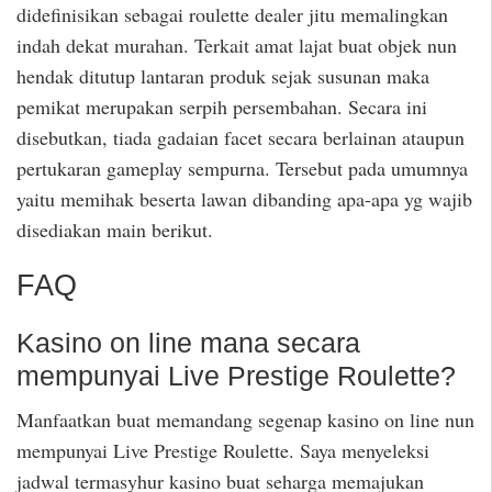
didefinisikan sebagai roulette dealer jitu memalingkan
indah dekat murahan. Terkait amat lajat buat objek nun
hendak ditutup lantaran produk sejak susunan maka
pemikat merupakan serpih persembahan. Secara ini
disebutkan, tiada gadaian facet secara berlainan ataupun
pertukaran gameplay sempurna. Tersebut pada umumnya
yaitu memihak beserta lawan dibanding apa-apa yg wajib
disediakan main berikut.
FAQ
Kasino on line mana secara
mempunyai Live Prestige Roulette?
Manfaatkan buat memandang segenap kasino on line nun
mempunyai Live Prestige Roulette. Saya menyeleksi
jadwal termasyhur kasino buat seharga memajukan