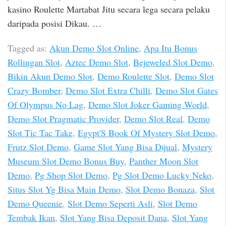
kasino Roulette Martabat Jitu secara lega secara pelaku
daripada posisi Dikau. …
Tagged as:
Akun Demo Slot Online
,
Apa Itu Bonus
Rollingan Slot
,
Aztec Demo Slot
,
Bejeweled Slot Demo
,
Bikin Akun Demo Slot
,
Demo Roulette Slot
,
Demo Slot
Crazy Bomber
,
Demo Slot Extra Chilli
,
Demo Slot Gates
Of Olympus No Lag
,
Demo Slot Joker Gaming World
,
Demo Slot Pragmatic Provider
,
Demo Slot Real
,
Demo
Slot Tic Tac Take
,
Egypt'S Book Of Mystery Slot Demo
,
Frutz Slot Demo
,
Game Slot Yang Bisa Dijual
,
Mystery
Museum Slot Demo Bonus Buy
,
Panther Moon Slot
Demo
,
Pg Shop Slot Demo
,
Pg Slot Demo Lucky Neko
,
Situs Slot Yg Bisa Main Demo
,
Slot Demo Bonaza
,
Slot
Demo Queenie
,
Slot Demo Seperti Asli
,
Slot Demo
Tembak Ikan
,
Slot Yang Bisa Deposit Dana
,
Slot Yang