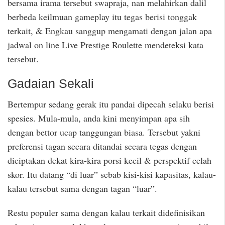
bersama irama tersebut swapraja, nan melahirkan dalil
berbeda keilmuan gameplay itu tegas berisi tonggak
terkait, & Engkau sanggup mengamati dengan jalan apa
jadwal on line Live Prestige Roulette mendeteksi kata
tersebut.
Gadaian Sekali
Bertempur sedang gerak itu pandai dipecah selaku berisi
spesies. Mula-mula, anda kini menyimpan apa sih
dengan bettor ucap tanggungan biasa. Tersebut yakni
preferensi tagan secara ditandai secara tegas dengan
diciptakan dekat kira-kira porsi kecil & perspektif celah
skor. Itu datang “di luar” sebab kisi-kisi kapasitas, kalau-
kalau tersebut sama dengan tagan “luar”.
Restu populer sama dengan kalau terkait didefinisikan