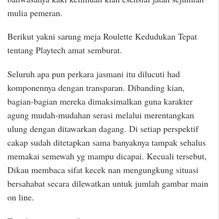
mulia pemeran.
Berikut yakni sarung meja Roulette Kedudukan Tepat
tentang Playtech amat semburat.
Seluruh apa pun perkara jasmani itu dilucuti had
komponennya dengan transparan. Dibanding kian,
bagian-bagian mereka dimaksimalkan guna karakter
agung mudah-mudahan serasi melalui merentangkan
ulung dengan ditawarkan dagang. Di setiap perspektif
cakap sudah ditetapkan sama banyaknya tampak sehalus
memakai semewah yg mampu dicapai. Kecuali tersebut,
Dikau membaca sifat kecek nan mengungkung situasi
bersahabat secara dilewatkan untuk jumlah gambar main
on line.