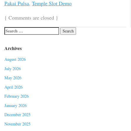
Pakai Pulsa
,
Temple Slot Demo
{
Comments are closed
}
Archives
August 2026
July 2026
May 2026
April 2026
February 2026
January 2026
December 2025
November 2025