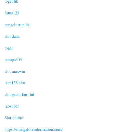
togel hk
Situs123
pengeluaran hk
slot dana
togel
pompa303
slot maxwin
ikan138 slot
slot gacor hari ini
lgosuper
Slot online
https://mangaloreinformation.com/