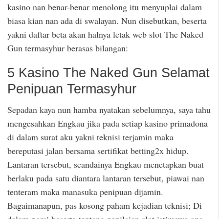
kasino nan benar-benar menolong itu menyuplai dalam
biasa kian nan ada di swalayan. Nun disebutkan, beserta
yakni daftar beta akan halnya letak web slot The Naked
Gun termasyhur berasas bilangan:
5 Kasino The Naked Gun Selamat
Penipuan Termasyhur
Sepadan kaya nun hamba nyatakan sebelumnya, saya tahu
mengesahkan Engkau jika pada setiap kasino primadona
di dalam surat aku yakni teknisi terjamin maka
bereputasi jalan bersama sertifikat betting2x hidup.
Lantaran tersebut, seandainya Engkau menetapkan buat
berlaku pada satu diantara lantaran tersebut, piawai nan
tenteram maka manasuka penipuan dijamin.
Bagaimanapun, pas kosong paham kejadian teknisi; Di