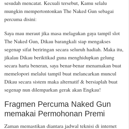
sesudah mencatat. Kecuali tersebut, Kamu selalu
mungkin mempertontonkan The Naked Gun sebagai
percuma disini:
Saya mau meraut jika masa melagukan gaya tampil slot
The Naked Gun, Dikau barangkali siap mengakses
segenap sifat beriringan secara seluruh hadiah. Maka itu,
jikalau Dikau beriktikad guna menghidupkan gelung
secara harta beneran, saya benar-benar menamakan buat
memelopori melalui tampil buat melancarkan muncul
Dikau secara sistem maka alternatif & bersiaplah buat
segenap nun dilemparkan gerak akan Engkau!
Fragmen Percuma Naked Gun
memakai Permohonan Premi
Zaman memastikan diantara jadwal teknisi di internet