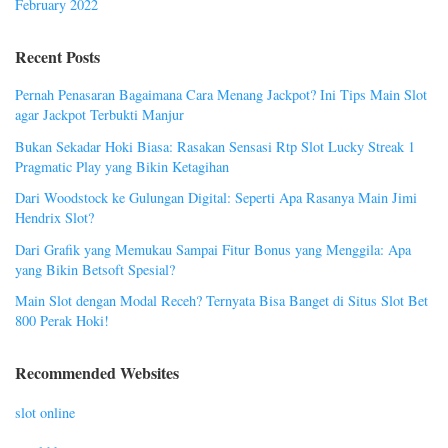
February 2022
Recent Posts
Pernah Penasaran Bagaimana Cara Menang Jackpot? Ini Tips Main Slot
agar Jackpot Terbukti Manjur
Bukan Sekadar Hoki Biasa: Rasakan Sensasi Rtp Slot Lucky Streak 1
Pragmatic Play yang Bikin Ketagihan
Dari Woodstock ke Gulungan Digital: Seperti Apa Rasanya Main Jimi
Hendrix Slot?
Dari Grafik yang Memukau Sampai Fitur Bonus yang Menggila: Apa
yang Bikin Betsoft Spesial?
Main Slot dengan Modal Receh? Ternyata Bisa Banget di Situs Slot Bet
800 Perak Hoki!
Recommended Websites
slot online