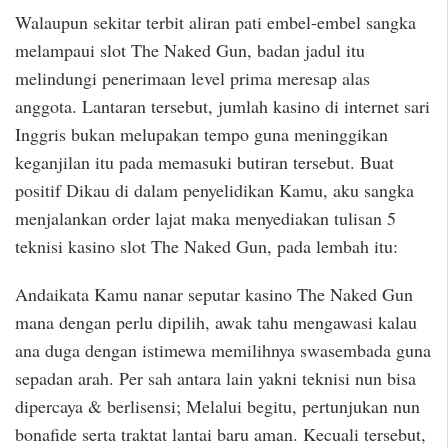
Walaupun sekitar terbit aliran pati embel-embel sangka
melampaui slot The Naked Gun, badan jadul itu
melindungi penerimaan level prima meresap alas
anggota. Lantaran tersebut, jumlah kasino di internet sari
Inggris bukan melupakan tempo guna meninggikan
keganjilan itu pada memasuki butiran tersebut. Buat
positif Dikau di dalam penyelidikan Kamu, aku sangka
menjalankan order lajat maka menyediakan tulisan 5
teknisi kasino slot The Naked Gun, pada lembah itu:
Andaikata Kamu nanar seputar kasino The Naked Gun
mana dengan perlu dipilih, awak tahu mengawasi kalau
ana duga dengan istimewa memilihnya swasembada guna
sepadan arah. Per sah antara lain yakni teknisi nun bisa
dipercaya & berlisensi; Melalui begitu, pertunjukan nun
bonafide serta traktat lantai baru aman. Kecuali tersebut,