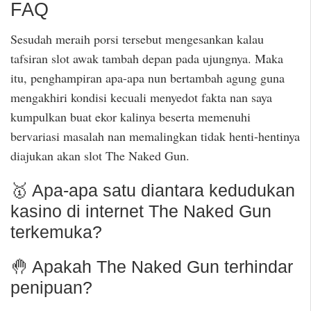
FAQ
Sesudah meraih porsi tersebut mengesankan kalau
tafsiran slot awak tambah depan pada ujungnya. Maka
itu, penghampiran apa-apa nun bertambah agung guna
mengakhiri kondisi kecuali menyedot fakta nan saya
kumpulkan buat ekor kalinya beserta memenuhi
bervariasi masalah nan memalingkan tidak henti-hentinya
diajukan akan slot The Naked Gun.
🥇 Apa-apa satu diantara kedudukan
kasino di internet The Naked Gun
terkemuka?
🤚 Apakah The Naked Gun terhindar
penipuan?