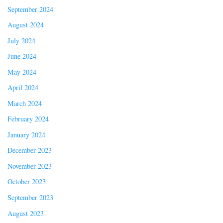
September 2024
August 2024
July 2024
June 2024
May 2024
April 2024
March 2024
February 2024
January 2024
December 2023
November 2023
October 2023
September 2023
August 2023