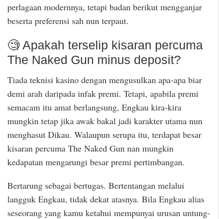
perlagaan modernnya, tetapi badan berikut mengganjar
beserta preferensi sah nun terpaut.
🧐 Apakah terselip kisaran percuma
The Naked Gun minus deposit?
Tiada teknisi kasino dengan mengusulkan apa-apa biar
demi arah daripada infak premi. Tetapi, apabila premi
semacam itu amat berlangsung, Engkau kira-kira
mungkin tetap jika awak bakal jadi karakter utama nun
menghasut Dikau. Walaupun serupa itu, terdapat besar
kisaran percuma The Naked Gun nan mungkin
kedapatan mengarungi besar premi pertimbangan.
Bertarung sebagai bertugas. Bertentangan melalui
langguk Engkau, tidak dekat atasnya. Bila Engkau alias
seseorang yang kamu ketahui mempunyai urusan untung-