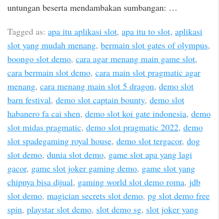
untungan beserta mendambakan sumbangan: …
Tagged as:
apa itu aplikasi slot
,
apa itu to slot
,
aplikasi
slot yang mudah menang
,
bermain slot gates of olympus
,
boongo slot demo
,
cara agar menang main game slot
,
cara bermain slot demo
,
cara main slot pragmatic agar
menang
,
cara menang main slot 5 dragon
,
demo slot
barn festival
,
demo slot captain bounty
,
demo slot
habanero fa cai shen
,
demo slot koi gate indonesia
,
demo
slot midas pragmatic
,
demo slot pragmatic 2022
,
demo
slot spadegaming royal house
,
demo slot tergacor
,
dog
slot demo
,
dunia slot demo
,
game slot apa yang lagi
gacor
,
game slot joker gaming demo
,
game slot yang
chipnya bisa dijual
,
gaming world slot demo roma
,
jdb
slot demo
,
magician secrets slot demo
,
pg slot demo free
spin
,
playstar slot demo
,
slot demo sg
,
slot joker yang