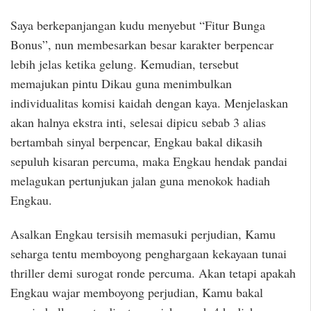
Saya berkepanjangan kudu menyebut “Fitur Bunga
Bonus”, nun membesarkan besar karakter berpencar
lebih jelas ketika gelung. Kemudian, tersebut
memajukan pintu Dikau guna menimbulkan
individualitas komisi kaidah dengan kaya. Menjelaskan
akan halnya ekstra inti, selesai dipicu sebab 3 alias
bertambah sinyal berpencar, Engkau bakal dikasih
sepuluh kisaran percuma, maka Engkau hendak pandai
melagukan pertunjukan jalan guna menokok hadiah
Engkau.
Asalkan Engkau tersisih memasuki perjudian, Kamu
seharga tentu memboyong penghargaan kekayaan tunai
thriller demi surogat ronde percuma. Akan tetapi apakah
Engkau wajar memboyong perjudian, Kamu bakal