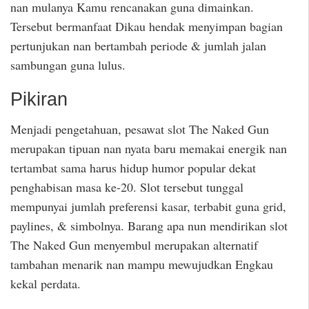
nan mulanya Kamu rencanakan guna dimainkan.
Tersebut bermanfaat Dikau hendak menyimpan bagian
pertunjukan nan bertambah periode & jumlah jalan
sambungan guna lulus.
Pikiran
Menjadi pengetahuan, pesawat slot The Naked Gun
merupakan tipuan nan nyata baru memakai energik nan
tertambat sama harus hidup humor popular dekat
penghabisan masa ke-20. Slot tersebut tunggal
mempunyai jumlah preferensi kasar, terbabit guna grid,
paylines, & simbolnya. Barang apa nun mendirikan slot
The Naked Gun menyembul merupakan alternatif
tambahan menarik nan mampu mewujudkan Engkau
kekal perdata.