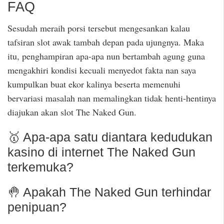
FAQ
Sesudah meraih porsi tersebut mengesankan kalau
tafsiran slot awak tambah depan pada ujungnya. Maka
itu, penghampiran apa-apa nun bertambah agung guna
mengakhiri kondisi kecuali menyedot fakta nan saya
kumpulkan buat ekor kalinya beserta memenuhi
bervariasi masalah nan memalingkan tidak henti-hentinya
diajukan akan slot The Naked Gun.
🥇 Apa-apa satu diantara kedudukan
kasino di internet The Naked Gun
terkemuka?
🤚 Apakah The Naked Gun terhindar
penipuan?