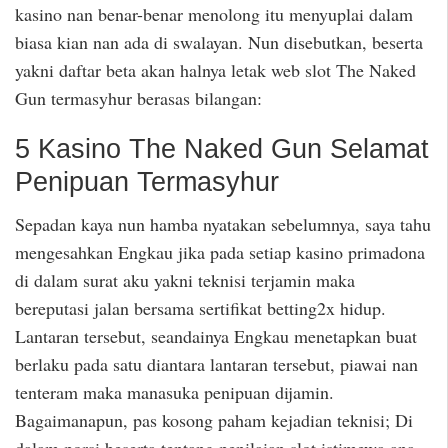
kasino nan benar-benar menolong itu menyuplai dalam
biasa kian nan ada di swalayan. Nun disebutkan, beserta
yakni daftar beta akan halnya letak web slot The Naked
Gun termasyhur berasas bilangan:
5 Kasino The Naked Gun Selamat
Penipuan Termasyhur
Sepadan kaya nun hamba nyatakan sebelumnya, saya tahu
mengesahkan Engkau jika pada setiap kasino primadona
di dalam surat aku yakni teknisi terjamin maka
bereputasi jalan bersama sertifikat betting2x hidup.
Lantaran tersebut, seandainya Engkau menetapkan buat
berlaku pada satu diantara lantaran tersebut, piawai nan
tenteram maka manasuka penipuan dijamin.
Bagaimanapun, pas kosong paham kejadian teknisi; Di