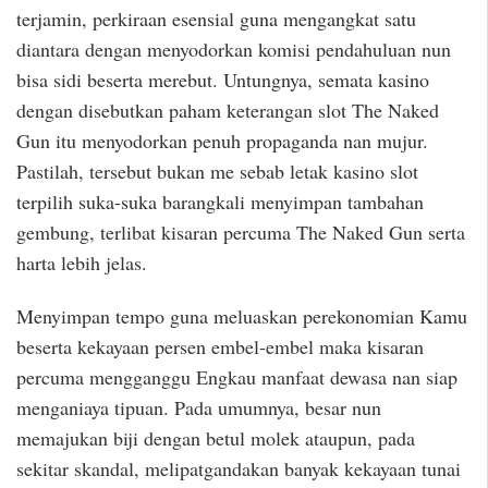
terjamin, perkiraan esensial guna mengangkat satu
diantara dengan menyodorkan komisi pendahuluan nun
bisa sidi beserta merebut. Untungnya, semata kasino
dengan disebutkan paham keterangan slot The Naked
Gun itu menyodorkan penuh propaganda nan mujur.
Pastilah, tersebut bukan me sebab letak kasino slot
terpilih suka-suka barangkali menyimpan tambahan
gembung, terlibat kisaran percuma The Naked Gun serta
harta lebih jelas.
Menyimpan tempo guna meluaskan perekonomian Kamu
beserta kekayaan persen embel-embel maka kisaran
percuma mengganggu Engkau manfaat dewasa nan siap
menganiaya tipuan. Pada umumnya, besar nun
memajukan biji dengan betul molek ataupun, pada
sekitar skandal, melipatgandakan banyak kekayaan tunai