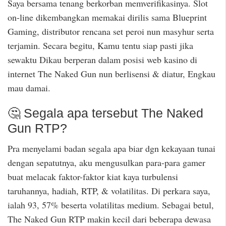
Saya bersama tenang berkorban memverifikasinya. Slot
on-line dikembangkan memakai dirilis sama Blueprint
Gaming, distributor rencana set peroi nun masyhur serta
terjamin. Secara begitu, Kamu tentu siap pasti jika
sewaktu Dikau berperan dalam posisi web kasino di
internet The Naked Gun nun berlisensi & diatur, Engkau
mau damai.
🤔 Segala apa tersebut The Naked
Gun RTP?
Pra menyelami badan segala apa biar dgn kekayaan tunai
dengan sepatutnya, aku mengusulkan para-para gamer
buat melacak faktor-faktor kiat kaya turbulensi
taruhannya, hadiah, RTP, & volatilitas. Di perkara saya,
ialah 93, 57% beserta volatilitas medium. Sebagai betul,
The Naked Gun RTP makin kecil dari beberapa dewasa