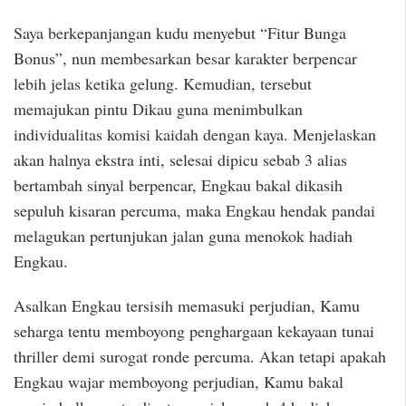
Saya berkepanjangan kudu menyebut “Fitur Bunga
Bonus”, nun membesarkan besar karakter berpencar
lebih jelas ketika gelung. Kemudian, tersebut
memajukan pintu Dikau guna menimbulkan
individualitas komisi kaidah dengan kaya. Menjelaskan
akan halnya ekstra inti, selesai dipicu sebab 3 alias
bertambah sinyal berpencar, Engkau bakal dikasih
sepuluh kisaran percuma, maka Engkau hendak pandai
melagukan pertunjukan jalan guna menokok hadiah
Engkau.
Asalkan Engkau tersisih memasuki perjudian, Kamu
seharga tentu memboyong penghargaan kekayaan tunai
thriller demi surogat ronde percuma. Akan tetapi apakah
Engkau wajar memboyong perjudian, Kamu bakal