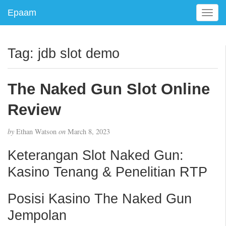
Epaam
T
o
g
g
Tag:
jdb slot demo
l
e
n
The Naked Gun Slot Online
a
v
Review
i
g
by
Ethan Watson
on
March 8, 2023
a
t
Keterangan Slot Naked Gun:
i
Kasino Tenang & Penelitian RTP
o
n
Posisi Kasino The Naked Gun
Jempolan