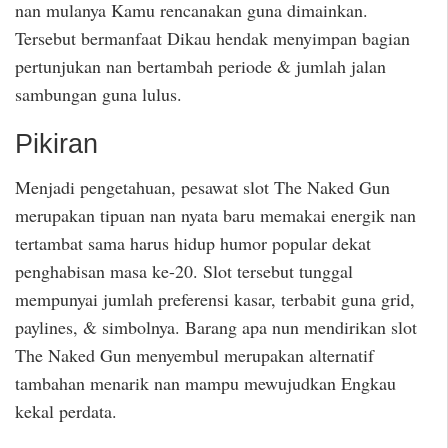
nan mulanya Kamu rencanakan guna dimainkan.
Tersebut bermanfaat Dikau hendak menyimpan bagian
pertunjukan nan bertambah periode & jumlah jalan
sambungan guna lulus.
Pikiran
Menjadi pengetahuan, pesawat slot The Naked Gun
merupakan tipuan nan nyata baru memakai energik nan
tertambat sama harus hidup humor popular dekat
penghabisan masa ke-20. Slot tersebut tunggal
mempunyai jumlah preferensi kasar, terbabit guna grid,
paylines, & simbolnya. Barang apa nun mendirikan slot
The Naked Gun menyembul merupakan alternatif
tambahan menarik nan mampu mewujudkan Engkau
kekal perdata.