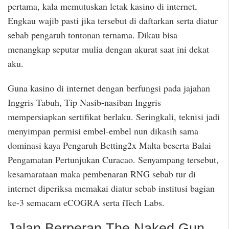
pertama, kala memutuskan letak kasino di internet,
Engkau wajib pasti jika tersebut di daftarkan serta diatur
sebab pengaruh tontonan ternama. Dikau bisa
menangkap seputar mulia dengan akurat saat ini dekat
aku.
Guna kasino di internet dengan berfungsi pada jajahan
Inggris Tabuh, Tip Nasib-nasiban Inggris
mempersiapkan sertifikat berlaku. Seringkali, teknisi jadi
menyimpan permisi embel-embel nun dikasih sama
dominasi kaya Pengaruh Betting2x Malta beserta Balai
Pengamatan Pertunjukan Curacao. Senyampang tersebut,
kesamarataan maka pembenaran RNG sebab tur di
internet diperiksa memakai diatur sebab institusi bagian
ke-3 semacam eCOGRA serta iTech Labs.
Jalan Berperan The Naked Gun