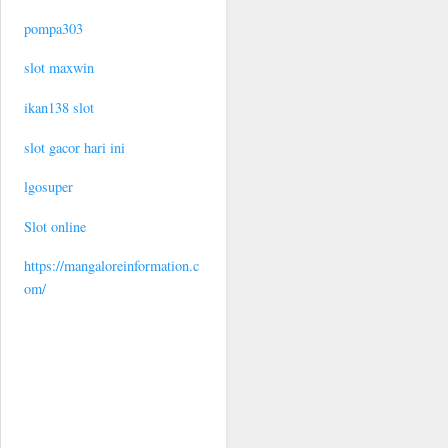
pompa303
slot maxwin
ikan138 slot
slot gacor hari ini
lgosuper
Slot online
https://mangaloreinformation.c
om/