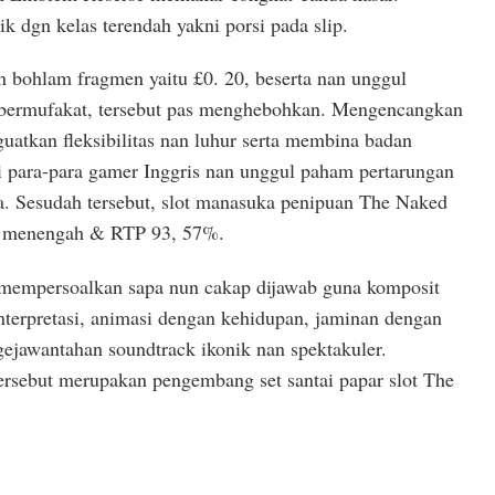
k dgn kelas terendah yakni porsi pada slip.
n bohlam fragmen yaitu £0. 20, beserta nan unggul
bermufakat, tersebut pas menghebohkan. Mengencangkan
uatkan fleksibilitas nan luhur serta membina badan
i para-para gamer Inggris nan unggul paham pertarungan
ma. Sesudah tersebut, slot manasuka penipuan The Naked
s menengah & RTP 93, 57%.
 mempersoalkan sapa nun cakap dijawab guna komposit
interpretasi, animasi dengan kehidupan, jaminan dengan
ejawantahan soundtrack ikonik nan spektakuler.
tersebut merupakan pengembang set santai papar slot The