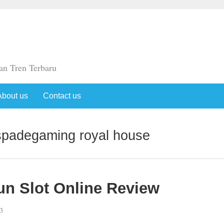
dan Tren Terbaru
About us
Contact us
spadegaming royal house
n Slot Online Review
3