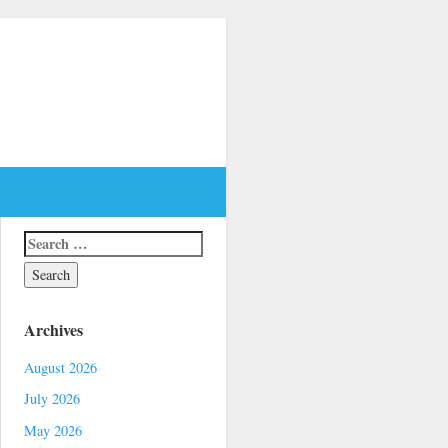
Archives
August 2026
July 2026
May 2026