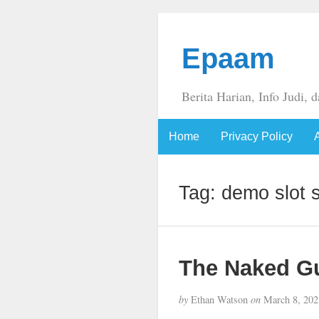
Epaam
Berita Harian, Info Judi, 
Home
Privacy Policy
Tag:
demo slot 
The Naked Gu
by
Ethan Watson
on
March 8, 202